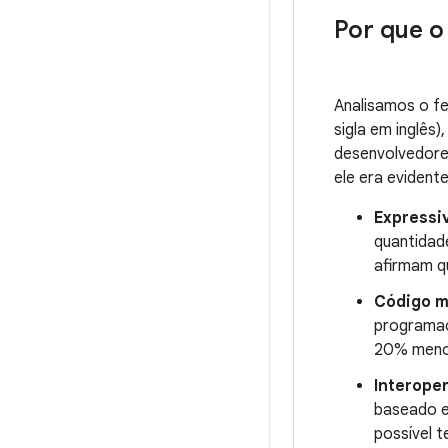
Por que o
Analisamos o f
sigla em inglês
desenvolvedores
ele era evident
Expressi
quantidad
afirmam q
Código m
programaç
20% menos
Interope
baseado e
possível t