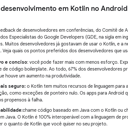
 desenvolvimento em Kotlin no Android
eedback de desenvolvedores em conferências, do Comitê de As
), dos Especialistas do Google Developers (GDE, na sigla em in
. Muitos desenvolvedores já gostavam de usar o Kotlin, e a 
e. Veja quais os pontos preferidos dos desenvolvedores que us
vo e conciso
: você pode fazer mais com menos esforço. Expr
e de código boilerplate. Ao todo, 67% dos desenvolvedores pro
ue houve um aumento na produtividade.
ais seguro:
o Kotlin tem muitos recursos de linguagem para a
ão, como exceções de ponteiro nulo. Os apps para Android q
 propensos à falha.
rabilidade
:chame código baseado em Java com o Kotlin ou c
m Java. O Kotlin é 100% interoperável com a linguagem de p
er o quanto de Kotlin que você quiser no seu projeto.