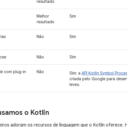
resultado
Melhor
Sim
resultado
rias
Não
Sim
ose
Não
Sim
de com plug-in
Não
Sim: a
API Kotlin Symbol Proce
criada pelo Google para desen
leves.
samos o Kotlin
ros adoram os recursos de linguagem que o Kotlin oferece. H