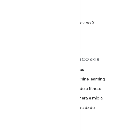
X
Siga @AndroidDev no X
MAIS SOBRE O ANDROID
DESCOBRIR
Android
Jogos
Android para empresas
Machine learning
Segurança
Saúde e fitness
Source
Câmera e mídia
Notícias
Privacidade
Blog
5G
Podcasts