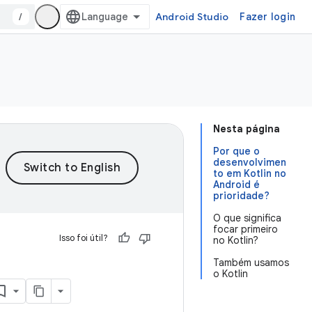
/
Android Studio
Fazer login
Nesta página
Por que o
desenvolvimen
to em Kotlin no
Android é
prioridade?
O que significa
focar primeiro
Isso foi útil?
no Kotlin?
Também usamos
o Kotlin