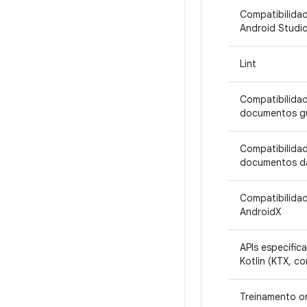
Compatibilida
Android Studi
Lint
Compatibilida
documentos g
Compatibilida
documentos da
Compatibilida
AndroidX
APIs específic
Kotlin (KTX, co
Treinamento on