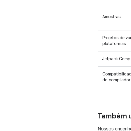
Amostras
Projetos de vá
plataformas
Jetpack Comp
Compatibilida
do compilador
Também u
Nossos engenhei