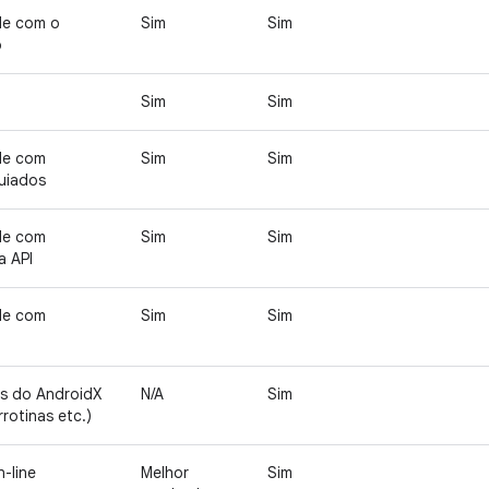
de com o
Sim
Sim
o
Sim
Sim
de com
Sim
Sim
uiados
de com
Sim
Sim
 API
de com
Sim
Sim
as do AndroidX
N/A
Sim
rrotinas etc.)
-line
Melhor
Sim