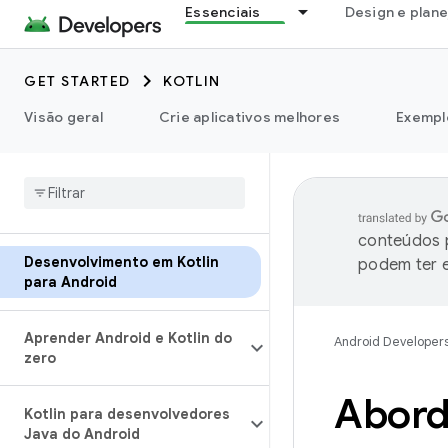
Essenciais
Design e plan
GET STARTED
KOTLIN
Visão geral
Crie aplicativos melhores
Exempl
conteúdos p
Desenvolvimento em Kotlin
podem ter e
para Android
Aprender Android e Kotlin do
Android Developer
zero
Abord
Kotlin para desenvolvedores
Java do Android