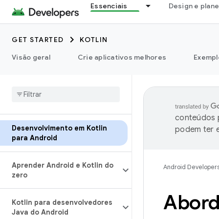
Essenciais
Design e plan
GET STARTED
KOTLIN
Visão geral
Crie aplicativos melhores
Exempl
conteúdos p
Desenvolvimento em Kotlin
podem ter e
para Android
Aprender Android e Kotlin do
Android Developer
zero
Abord
Kotlin para desenvolvedores
Java do Android