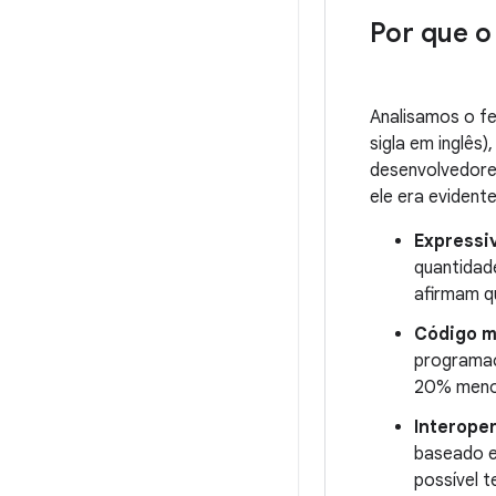
Por que o
Analisamos o f
sigla em inglês
desenvolvedores
ele era evident
Expressi
quantidad
afirmam q
Código m
programaç
20% menos
Interope
baseado e
possível t