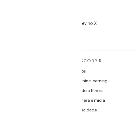
X
Siga @AndroidDev no X
MAIS SOBRE O ANDROID
DESCOBRIR
Android
Jogos
Android para empresas
Machine learning
Segurança
Saúde e fitness
Source
Câmera e mídia
Notícias
Privacidade
Blog
5G
Podcasts