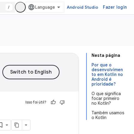
/
Android Studio
Fazer login
Nesta página
Por que o
desenvolvimen
to em Kotlin no
Android é
prioridade?
O que significa
focar primeiro
Isso foi útil?
no Kotlin?
Também usamos
o Kotlin