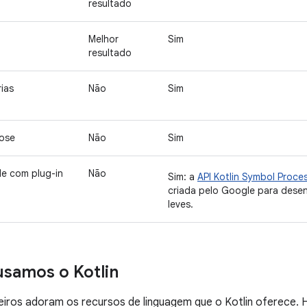
resultado
Melhor
Sim
resultado
rias
Não
Sim
ose
Não
Sim
de com plug-in
Não
Sim: a
API Kotlin Symbol Proce
criada pelo Google para desen
leves.
samos o Kotlin
ros adoram os recursos de linguagem que o Kotlin oferece. H