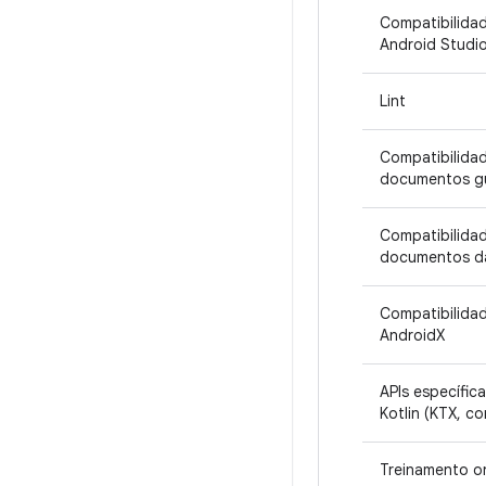
Compatibilida
Android Studi
Lint
Compatibilida
documentos g
Compatibilida
documentos da
Compatibilida
AndroidX
APIs específic
Kotlin (KTX, co
Treinamento on