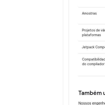
Amostras
Projetos de vá
plataformas
Jetpack Comp
Compatibilida
do compilador
Também u
Nossos engenhei