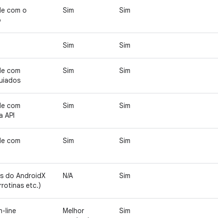
de com o
Sim
Sim
o
Sim
Sim
de com
Sim
Sim
uiados
de com
Sim
Sim
 API
de com
Sim
Sim
as do AndroidX
N/A
Sim
rrotinas etc.)
-line
Melhor
Sim