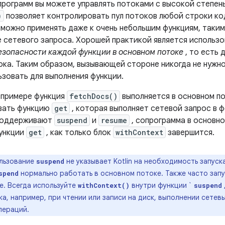
рограмм вы можете управлять потоками с высокой степен
)
позволяет контролировать пул потоков любой строки ко
 можно применять даже к очень небольшим функциям, таким
е сетевого запроса. Хорошей практикой является использ
езопасности каждой функции в основном потоке
, то есть 
ока. Таким образом, вызывающей стороне никогда не нужно
ьзовать для выполнения функции.
 примере функция
fetchDocs()
выполняется в основном п
вать функцию
get
, которая выполняет сетевой запрос в 
поддерживают
suspend
и
resume
, сопрограмма в основн
ункции
get
, как только блок
withContext
завершится.
льзование
не указывает Kotlin на необходимость запус
suspend
нормально работать в основном потоке. Также часто зап
spend
е. Всегда используйте
внутри функции `
withContext()
suspend
а, например, при чтении или записи на диск, выполнении сетев
пераций.