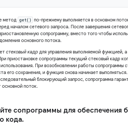
ре метод
get()
по-прежнему выполняется в основном поток
еред началом сетевого запроса. После завершения сетево
приостановленную сопрограмму, вместо того чтобы испол
едомления основного потока.
ует
стековый кадр
для управления выполняемой функцией, а
При приостановке сопрограммы текущий стековый кадр коп
использования. При возобновлении работы сопрограммы с
та его сохранения, и функция снова начинает выполняться
оследовательный блокирующий запрос, сопрограмма гарант
т основной поток.
йте сопрограммы для обеспечения 
о кода
.