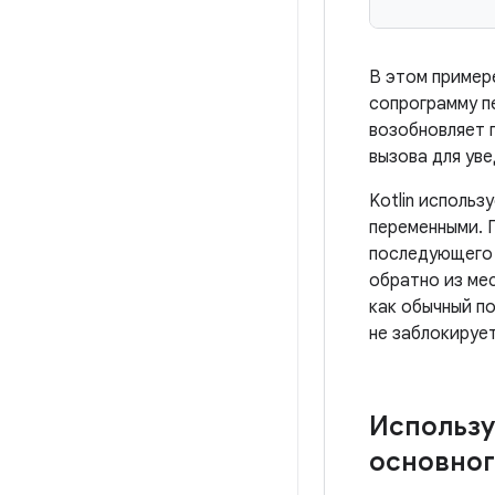
В этом приме
сопрограмму п
возобновляет 
вызова для ув
Kotlin использ
переменными. 
последующего 
обратно из мес
как обычный п
не заблокируе
Использу
основног