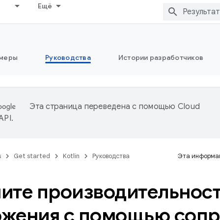
Ещё
меры
Руководства
Истории разработчиков
Эта страница переведена с помощью
Cloud
 API
.
s
Get started
Kotlin
Руководства
Эта информац
ите производительнос
жения с помощью соп