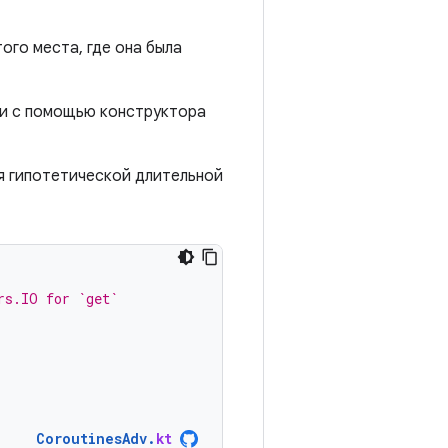
го места, где она была
и с помощью конструктора
 гипотетической длительной
rs.IO for `get`
CoroutinesAdv
.
kt