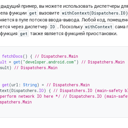
дыдущий пример, вы можете использовать диспетчеры для
тела функции
get
вызовите
withContext(Dispatchers.IO)
няется в пуле потоков ввода-вывода. Любой код, помещенн
яется через диспетчер
IO
. Поскольку
withContext
сама п
 функция
get
также является функцией приостановки.
fetchDocs
()
{
// Dispatchers.Main
ult
=
get
(
"developer.android.com"
)
// Dispatchers.Main
sult
)
// Dispatchers.Main
get
(
url
:
String
)
=
// Dispatchers.Main
text
(
Dispatchers
.
IO
)
{
// Dispatchers.IO (main-safety b
perform network IO here */
// Dispatchers.IO (main-safe
spatchers.Main