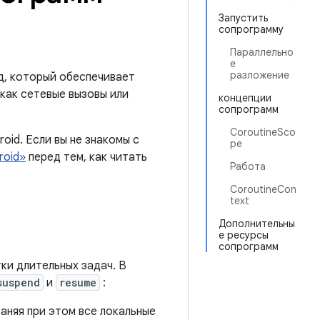
Запустить
сопрограмму
Параллельно
е
разложение
д, который обеспечивает
как сетевые вызовы или
концепции
сопрограмм
CoroutineSco
id. Если вы не знакомы с
pe
roid»
перед тем, как читать
Работа
CoroutineCon
text
Дополнительны
е ресурсы
сопрограмм
ки длительных задач. В
suspend
и
resume
:
аняя при этом все локальные