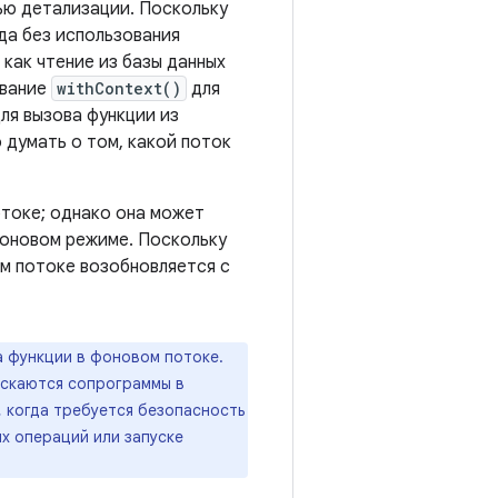
ью детализации. Поскольку
да без использования
 как чтение из базы данных
ование
withContext()
для
для вызова функции из
 думать о том, какой поток
отоке; однако она может
фоновом режиме. Поскольку
ом потоке возобновляется с
ка функции в фоновом потоке.
ускаются сопрограммы в
, когда требуется безопасность
ых операций или запуске