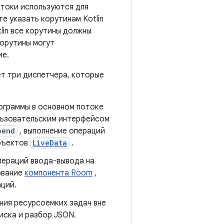
отоки используются для
е указать корутинам Kotlin
tlin все корутины должны
Корутины могут
ие.
ет три диспетчера, которые
ограммы в основном потоке
ользовательским интерфейсом
pend
, выполнение операций
объектов
LiveData
.
пераций ввода-вывода на
ование
компонента Room
,
аций.
ния ресурсоемких задач вне
иска и разбор JSON.