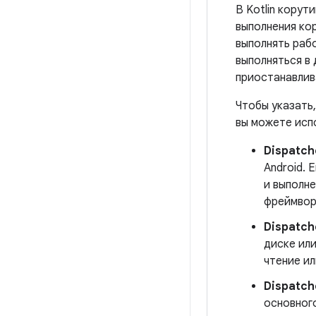
В Kotlin корут
выполнения кор
выполнять раб
выполняться в
приостанавлив
Чтобы указать,
вы можете исп
Dispatch
Android.
и выполн
фреймвор
Dispatch
диске ил
чтение ил
Dispatch
основног