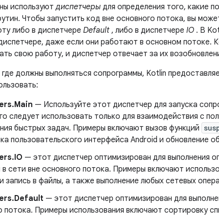
ины используют
диспетчеры
для определения того, какие п
утин. Чтобы запустить код вне основного потока, вы может
оту либо в диспетчере
Default
, либо в диспетчере
IO
. В Ko
 диспетчере, даже если они работают в основном потоке. 
ать свою работу, и диспетчер отвечает за их возобновлен
 где должны выполняться сопрограммы, Kotlin предоставля
ользовать:
ers.Main
— Используйте этот диспетчер для запуска сопр
 Его следует использовать только для взаимодействия с п
ения быстрых задач. Примеры включают вызов функций
sus
ка пользовательского интерфейса Android и обновление 
ers.IO
— этот диспетчер оптимизирован для выполнения о
и в сети вне основного потока. Примеры включают использ
и запись в файлы, а также выполнение любых сетевых опер
ers.Default
— этот диспетчер оптимизирован для выполне
о потока. Примеры использования включают сортировку сп