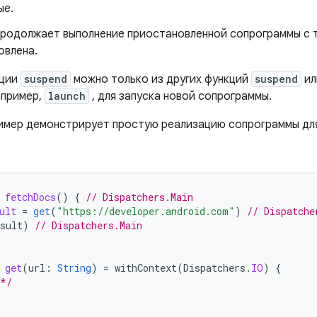
ые.
родолжает выполнение приостановленной сопрограммы с то
овлена.
кции
suspend
можно только из других функций
suspend
ил
апример,
launch
, для запуска новой сопрограммы.
мер демонстрирует простую реализацию сопрограммы для
fetchDocs
()
{
// Dispatchers.Main
ult
=
get
(
"https://developer.android.com"
)
// Dispatche
sult
)
// Dispatchers.Main
get
(
url
:
String
)
=
withContext
(
Dispatchers
.
IO
)
{
 */