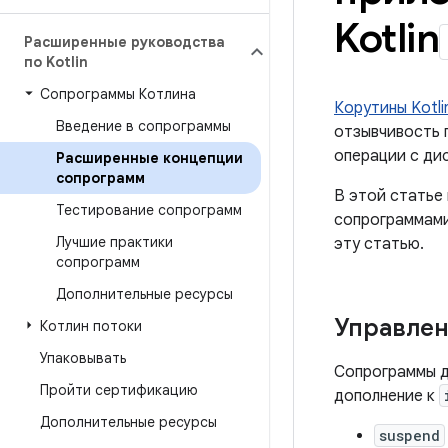
Kotlin
Расширенные руководства
по Kotlin
Сопрограммы Котлина
Корутины Kotli
Введение в сопрограммы
отзывчивость 
операции с ди
Расширенные концепции
сопрограмм
В этой статье 
Тестирование сопрограмм
сопрограммами
Лучшие практики
эту статью.
сопрограмм
Дополнительные ресурсы
Управлен
Котлин потоки
Упаковывать
Сопрограммы д
Пройти сертификацию
дополнение к
Дополнительные ресурсы
suspend