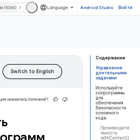
/
Android Studio
Войти
Содержание
Управление
длительными
задачами
Используйте
сопрограммы
для
ия оказалась полезной?
обеспечения
безопасности
основного
ть
кода.
Производите
рограмм
льность
withContext()