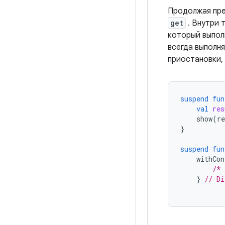
Продолжая пре
get
. Внутри 
который выпол
всегда выполн
приостановки,
suspend
fun
val
res
show
(
re
}
suspend
fun
withCon
/* 
}
// Di