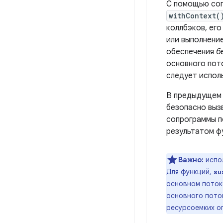
С помощью соп
withContext(
коллбэков, его
или выполнени
обеспечения
б
основного пот
следует испол
В предыдущем
безопасно выз
сопрограммы 
результатом ф
Важно:
испо
Для функций,
su
основном поток
основного поток
ресурсоемких о