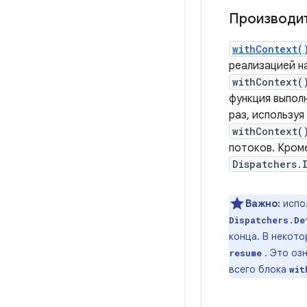
Производи
withContext(
реализацией н
withContext(
функция выполн
раз, используя
withContext(
потоков. Кром
Dispatchers.
Важно:
испо
Dispatchers.De
конца. В некото
. Это оз
resume
всего блока
wit