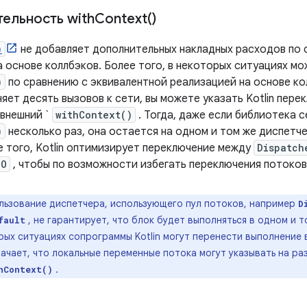
тельность
with
Context(
)
)
не добавляет дополнительных накладных расходов по 
а основе коллбэков. Более того, в некоторых ситуациях м
)
по сравнению с эквивалентной реализацией на основе ко
яет десять вызовов к сети, вы можете указать Kotlin пер
 внешний `
withContext()
. Тогда, даже если библиотека 
)
несколько раз, она остается на одном и том же диспетч
е того, Kotlin оптимизирует переключение между
Dispatch
IO
, чтобы по возможности избегать переключения потоков
льзование диспетчера, использующего пул потоков, например
D
, не гарантирует, что блок будет выполняться в одном и т
fault
рых ситуациях сопрограммы Kotlin могут перенести выполнение
начает, что локальные переменные потока могут указывать на ра
.
hContext()