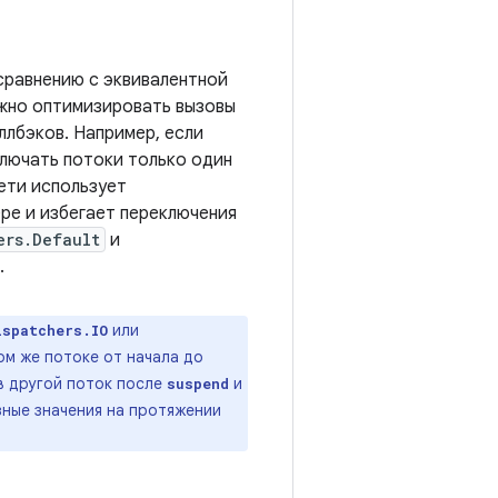
сравнению с эквивалентной
ожно оптимизировать вызовы
ллбэков. Например, если
еключать потоки только один
сети использует
ере и избегает переключения
ers.Default
и
.
или
ispatchers.IO
ом же потоке от начала до
 в другой поток после
и
suspend
зные значения на протяжении