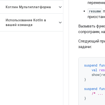
переменн
Котлин Мультиплатформа
resume
п
приостан
Использование Kotlin в
вашей команде
Вызывать фун
сопрограмм, н
Следующий при
задачи:
suspend
fun
val
res
show
(
re
}
suspend
fun
/* ...
}