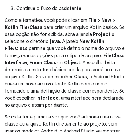
Continue o fluxo do assistente.
Como alternativa, você pode clicar em
File > New >
Kotlin File/Class
para criar um arquivo Kotlin básico. Se
essa opção não for exibida, abra a janela
Project
e
selecione o diretório
java
. A janela
New Kotlin
File/Class
permite que você defina o nome do arquivo e
forneça várias opções para o tipo de arquivo:
File
Class
,
Interface
,
Enum Class
ou
Object
. A escolha feita
determina a estrutura básica criada para você no novo
arquivo Kotlin. Se você escolher
Class
, o Android Studio
criará um novo arquivo fonte Kotlin com o nome
fornecido e uma definição de classe correspondente. Se
você escolher
Interface
, uma interface será declarada
no arquivo e assim por diante.
Se esta for a primeira vez que você adiciona uma nova
classe ou arquivo Kotlin diretamente ao projeto, sem
usar os modelos Android, o Android Studio vai mostrar