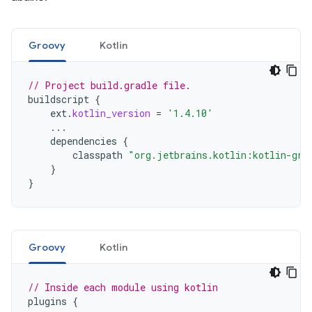
Groovy
Kotlin
// Project build.gradle file.
buildscript
{
ext
.
kotlin_version
=
'1.4.10'
...
dependencies
{
classpath
"org.jetbrains.kotlin:kotlin-gra
}
}
Groovy
Kotlin
// Inside each module using kotlin
plugins
{