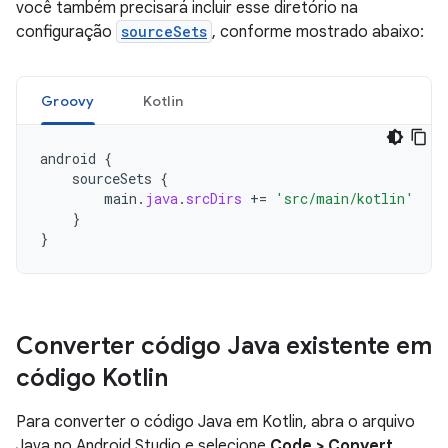
você também precisará incluir esse diretório na
configuração
sourceSets
, conforme mostrado abaixo:
Groovy
Kotlin
android
{
sourceSets
{
main
.
java
.
srcDirs
+=
'src/main/kotlin'
}
}
Converter código Java existente em
código Kotlin
Para converter o código Java em Kotlin, abra o arquivo
Java no Android Studio e selecione
Code > Convert