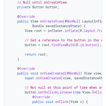
// Null until onCreateView.
private
Button
button
;
@Override
public
View
onCreateView
(
@NonNull
LayoutInflat
Bundle
savedInstanceState
)
{
View
root
=
inflater
.
inflate
(
R
.
layout
.
frag
// Get a reference to the button in the vi
button
=
root
.
findViewById
(
R
.
id
.
button
);
return
root
;
}
@Override
public
void
onViewCreated
(
@NonNull
View
view
,
super
.
onViewCreated
(
view
,
savedInstanceSta
// Not null at this point of time when onV
button
.
setOnClickListener
(
new
View
.
OnClick
@Override
public
void
onClick
(
View
v
)
{