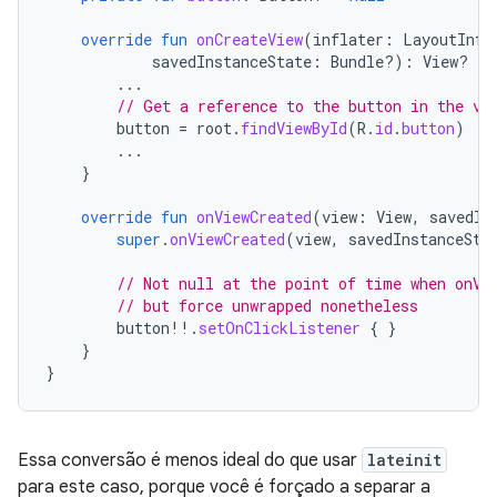
override
fun
onCreateView
(
inflater
:
LayoutInfl
savedInstanceState
:
Bundle?)
:
View? 
{
...
// Get a reference to the button in the vi
button
=
root
.
findViewById
(
R
.
id
.
button
)
...
}
override
fun
onViewCreated
(
view
:
View
,
savedIn
super
.
onViewCreated
(
view
,
savedInstanceSta
// Not null at the point of time when onVi
// but force unwrapped nonetheless
button
!!
.
setOnClickListener
{
}
}
}
Essa conversão é menos ideal do que usar
lateinit
para este caso, porque você é forçado a separar a