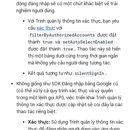
động đăng nhập sẽ có một chút khác biệt về trải
nghiệm người dùng.
Với Trình quản lý thông tin xác thực, bạn yêu
cầu
xác thực
với
filterByAuthorizedAccounts
được đặt
thành
true
và
setAutoSelectEnabled
được đặt thành
true
. Thao tác này sẽ hiển
thị một bảng dưới cùng trong thời gian ngắn
mà không yêu cầu người dùng tương tác.
Kết quả tương tự như
silentSignIn
.
Không giống như SDK Đăng nhập bằng Google cũ
(có thể xử lý cả quy trình xác thực và uỷ quyền
trong một lệnh gọi API), việc triển khai Trình quản lý
thông tin xác thực được cập nhật sẽ coi đây là các
thao tác riêng biệt:
Xác thực:
Sử dụng Trình quản lý thông tin xác
thực để đăng nhập người dùng vào ứng dụng