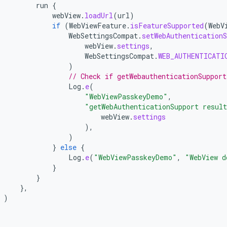
run
{
webView
.
loadUrl
(
url
)
if
(
WebViewFeature
.
isFeatureSupported
(
WebV
WebSettingsCompat
.
setWebAuthenticationS
webView
.
settings
,
WebSettingsCompat
.
WEB_AUTHENTICATI
)
// Check if getWebauthenticationSupport
Log
.
e
(
"WebViewPasskeyDemo"
,
"getWebAuthenticationSupport resul
webView
.
settings
),
)
}
else
{
Log
.
e
(
"WebViewPasskeyDemo"
,
"WebView d
}
}
},
)