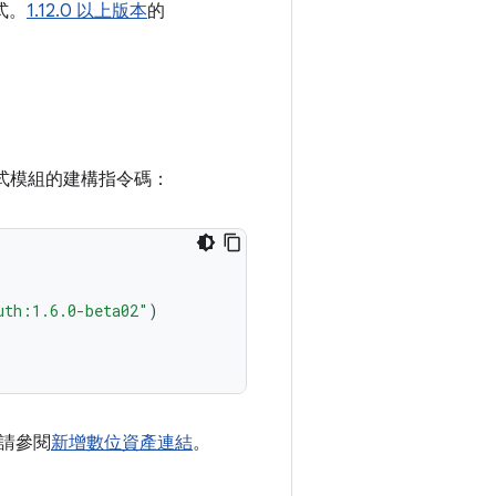
程式。
1.12.0 以上版本
的
應用程式模組的建構指令碼：
uth:1.6.0-beta02"
)
請參閱
新增數位資產連結
。