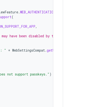
iewFeature
.
WEB_AUTHENTICATION
))
{
upport
(
ON_SUPPORT_FOR_APP
,
 may have been disabled by the WebView.
t: "
+
WebSettingsCompat
.
getWebAuthenticationSupport
(
oes not support passkeys."
)