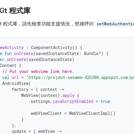
Kit 程式庫
Kit 程式庫，請先檢查功能支援情況，然後呼叫
setWebAuthenti
ewActivity
:
ComponentActivity
()
{
e
fun
onCreate
(
savedInstanceState
:
Bundle?)
{
er
.
onCreate
(
savedInstanceState
)
Content
{
// Put your webview link here.
val
url
=
"https://project-sesame-426206.appspot.com/p
AndroidView
(
factory
=
{
context
-
WebView
(
context
).
apply
{
settings
.
javaScriptEnabled
=
true
webViewClient
=
WebViewClientImpl
()
}
},
update
=
{
webView
-