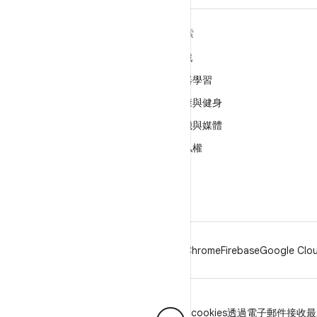
深入瞭解 ANDROID
探索
Android
遊戲
企業專用 Android
機器學習
安全性
健康與健身
原始碼
相機與媒體
新聞
隱私權
網誌
5G
Podcast
Android
Chrome
Firebase
Google Clou
隱私權
授權
品牌宣傳指南
Manage cookies
透過電子郵件接收最