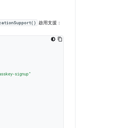
cationSupport()
啟用支援：
asskey-signup"