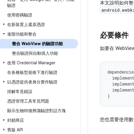
本文說明如何整合 Cr
驗證
android.webk
使用密碼驗證
在新裝置上還原憑證
必要條件
進階功能和整合
整合 Web
View 的驗證功能
如要在 WebVi
整合驗證與自動填入功能
改用 Credential Manager
dependencie
在各種板型規格下進行驗證
implemen
以憑證提供者身分實作驗證
implemen
implemen
排解常見錯誤
}
憑證管理工具常見問題
顯示生物特徵辨識驗證對話方塊
您也需要使用數
封鎖商店
舊版 API