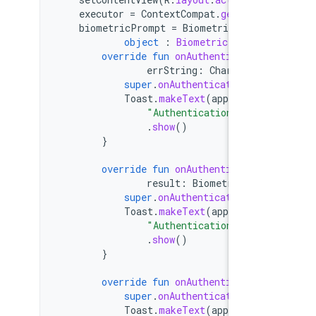
executor
=
ContextCompat
.
getMainE
biometricPrompt
=
BiometricPromp
object
:
BiometricPrompt
override
fun
onAuthentication
errString
:
CharSequen
super
.
onAuthenticationErr
Toast
.
makeText
(
applicatio
"Authentication error
.
show
()
}
override
fun
onAuthentication
result
:
BiometricProm
super
.
onAuthenticationSuc
Toast
.
makeText
(
applicatio
"Authentication succe
.
show
()
}
override
fun
onAuthentication
super
.
onAuthenticationFai
Toast
.
makeText
(
applicatio