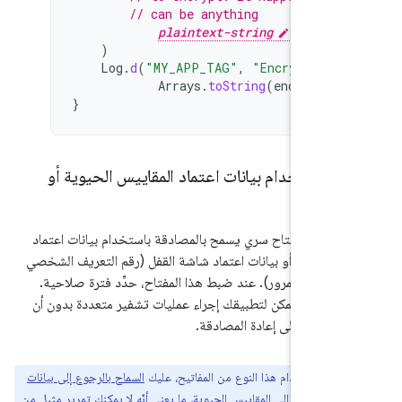
// can be anything
plaintext-string
.
toByte
)
Log
.
d
(
"MY_APP_TAG"
,
"Encrypted i
Arrays
.
toString
(
encrypted
}
ة باستخدام بيانات اعتماد المقاييس الحيوية أو
قفل
خدام مفتاح سري يسمح بالمصادقة باستخدام بيانات اعتماد
الحيوية أو بيانات اعتماد شاشة القفل (رقم التعريف الشخصي
أو كلمة المرور). عند ضبط هذا المفتاح، حدِّد فترة صلاحية.
الفترة، يمكن لتطبيقك إجراء عمليات تشفير متعددة بدون أن
ستخدم إلى إعادة المصادقة.
ة:
لاستخدام هذا النوع من المفاتيح، عليك
السماح بالرجوع إلى بيانات
ر المستندة إلى المقاييس الحيوية
، ما يعني أنّه لا يمكنك تمرير مثيل من