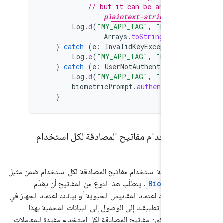
// but it can be anything
plaintext-string
.
to
Log
.
d
(
"MY_APP_TAG"
,
"Encrypt
Arrays
.
toString
(
encry
}
catch
(
e
:
InvalidKeyException
)
Log
.
e
(
"MY_APP_TAG"
,
"Key is 
}
catch
(
e
:
UserNotAuthenticatedE
Log
.
d
(
"MY_APP_TAG"
,
"The key
biometricPrompt
.
authenticate
(
}
ة باستخدام مفاتيح المصادقة لكل استخدام
ير إمكانية استخدام مفاتيح المصادقة لكل استخدام ضمن مثيل
Biometric
. يتطلّب هذا النوع من المفاتيح أن يقدّم
إما بيانات اعتماد المقاييس الحيوية أو بيانات اعتماد الجهاز في
تاج فيها تطبيقك إلى الوصول إلى البيانات المحمية بهذا
يمكن أن تكون مفاتيح المصادقة لكل استخدام مفيدة للمعاملات