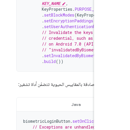
KEY_NAME
,
KeyProperties
.
PURPOSE_ENCRYP
.
setBlockModes
(
KeyProperties
.
.
setEncryptionPaddings
(
KeyPro
.
setUserAuthenticationRequire
// Invalidate the keys if the
// credential, such as a new 
// on Android 7.0 (API level 
// "invalidatedByBiometricEnr
.
setInvalidatedByBiometricEnr
.
build
())
دأ عملية مصادقة بالمقاييس الحيوية تتضمّن أداة تشفير:
Java
Kotlin
biometricLoginButton
.
setOnClickListen
// Exceptions are unhandled withi