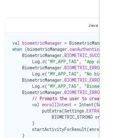
Java
Ko
val
biometricManager
=
BiometricManager
.
fr
when
(
biometricManager
.
canAuthenticate
(
BIO
BiometricManager
.
BIOMETRIC_SUCCESS
-
Log
.
d
(
"MY_APP_TAG"
,
"App can auth
BiometricManager
.
BIOMETRIC_ERROR_NO_H
Log
.
e
(
"MY_APP_TAG"
,
"No biometric
BiometricManager
.
BIOMETRIC_ERROR_HW_U
Log
.
e
(
"MY_APP_TAG"
,
"Biometric fe
BiometricManager
.
BIOMETRIC_ERROR_NONE
// Prompts the user to create cred
val
enrollIntent
=
Intent
(
Settings
putExtra
(
Settings
.
EXTRA_BIOME
BIOMETRIC_STRONG
or
DEVIC
}
startActivityForResult
(
enrollInten
}