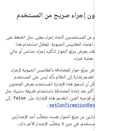
دقة بدون إجراء صريح من المستخدم
 يطلب النظام من المستخدمين اتّخاذ إجراء معيّن، مثل الضغط على
بول بيانات اعتماد المقاييس الحيوية. يُفضّل استخدام هذا
ذا كان تطبيقك يعرض مربّع الحوار لتأكيد إجراء حسّاس أو عالي
مثل إجراء عملية شراء.
طبيقك يعرض مربّع حوار للمصادقة بالمقاييس الحيوية لإجراء
، يمكنك تقديم إشارة إلى النظام بأنّه ليس على المستخدم
صادقة. يمكن أن تسمح هذه الإشارة للمستخدم بعرض المحتوى
 بسرعة أكبر بعد إعادة المصادقة باستخدام طريقة سلبية، مثل
ى الوجه أو قزحية العين. لتقديم هذه الإشارة، مرِّر
false
إلى
.
setConfirmationRequired(
يعرض الشكل 2 إصدارَين من مربّع الحوار نفسه. يتطلّب أحد الإصدارَين
يحًا من المستخدم، في حين لا يتطلّب الإصدار الآخر ذلك.