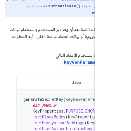
إلى طريقة
الخاصة بعنصر
authenticate()
Crypt
.
Biometri
معلومات الحسّاسة بعد أن يصادق المستخدم باستخدام بيانات
مقاييس الحيوية أو بيانات اعتماد شاشة القفل، اتّبِع الخطوات
ئ مفتاحًا يستخدم الإعداد التالي
:
KeyGenParameterSpe
Java
Kotlin
generateSecretKey
(
KeyGenParameterSpec
KEY_NAME
,
KeyProperties
.
PURPOSE_ENCRYPT
or
.
setBlockModes
(
KeyProperties
.
BLOC
.
setEncryptionPaddings
(
KeyPropert
.
setUserAuthenticationRequired
(
tr