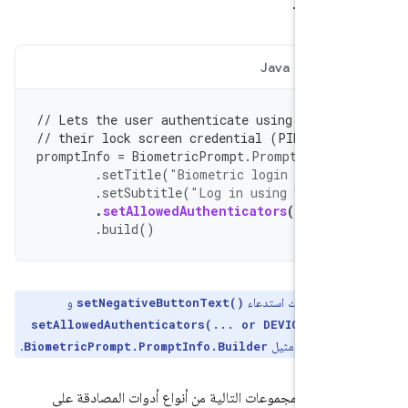
ل الشاشة.
Java
Ko
// Lets the user authenticate using either
// their lock screen credential (PIN, patt
promptInfo
=
BiometricPrompt
.
PromptInfo
.
B
.
setTitle
(
"Biometric login for my
.
setSubtitle
(
"Log in using your bi
.
setAllowedAuthenticators
(
BIOMET
.
build
()
ة:
لا يمكنك استدعاء
و
setNegativeButtonText()
setAllowedAuthenticators(... or DEVICE_CRED
نفسه على مثيل
.
BiometricPrompt.PromptInfo.Builder
ستخدام المجموعات التالية من أنواع أدوات المصادقة على