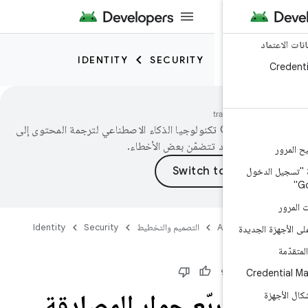
IDENTITY
SECURITY
تستخدم Google تكنولوجيا الذكاء الاصطناعي لترجمة المحتوى إلى
فضّلة، وقد تتضمّن بعض الأخطاء.
خول
Android D
التصميم والتخطيط
Security
Identity
لجديدة
توى مفيدًا؟
مربّع حوار المصادقة