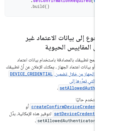
.
setConfirmationRequired
(
false
)
.
build
()
 بالرجوع إلى بيانات الاعتماد غير
دة إلى المقاييس الحيوية
ريد أن يسمح تطبيقك بالمصادقة باستخدام بيانات اعتماد
الحيوية أو بيانات اعتماد الجهاز ، يمكنك الإعلان عن أنّ تطبيقك
ات اعتماد الجهاز من خلال تضمين
DEVICE_CREDENTIAL
 القيم التي تمرِّرها إلى
.
setAllowedAuthentica
طبيقك يستخدم حاليًا
createConfirmDeviceCredentialIn
أو
setDeviceCredentialAll
لتوفير هذه الإمكانية، بدِّل
دام
setAllowedAuthenticators()
.