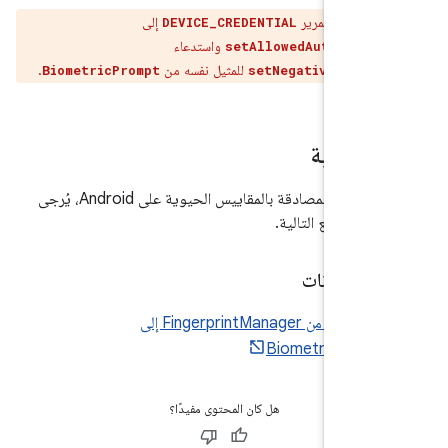
لا يمكنك تمرير
إلى
DEVICE_CREDENTIAL
واستدعاء
setAllowedAuthentic
للمثيل نفسه من
.
BiometricPrompt
setNegativeButto
إضافية
لمعرفة المزيد عن المصادقة بالمقاييس الحيوية على Android، يُرجى
لى المَراجع التالية.
 المدوّنات
نقل البيانات من FingerprintManager إلى
BiometricProm
هل كان المحتوى مفيدًا؟