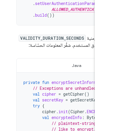
.
setUserAuthenticationParameters
(
ALLOWED_AUTHENTICATORS
)
.
build
())
ال فترة زمنية
VALIDITY_DURATION_SECONDS
د أن يصادق المستخدم، شفِّر المعلومات الحسّاسة:
Java
Kotlin
private
fun
encryptSecretInformation
(
// Exceptions are unhandled for g
val
cipher
=
getCipher
()
val
secretKey
=
getSecretKey
()
try
{
cipher
.
init
(
Cipher
.
ENCRYPT_M
val
encryptedInfo
:
ByteArray
// plaintext-string text 
// like to encrypt. It ha