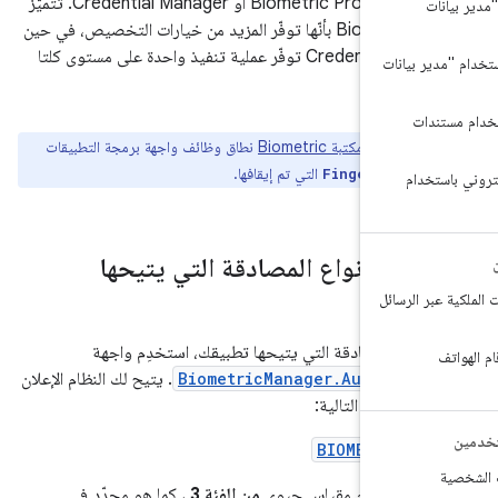
باستخدام إما Biometric Prompt أو Credential Manager. تتميّز
Biometric Prompt بأنّها توفّر المزيد من خيارات التخصيص، في حين
أنّ Credential Manager توفّر عملية تنفيذ واحدة على مستوى كلتا
بيانات
ت
ة:
توسّع
مكتبة Biometric
نطاق وظائف واجهة برمجة التطبيقات
التي تم إيقافها.
Fingerprint
ام
ن عن أنواع المصادقة التي يتيحها
ك
الرسائل
واع المصادقة التي يتيحها تطبيقك، استخدِم واجهة
BiometricManager.Authenti
. يتيح لك النظام الإعلان
لمصادقة التالية:
BIOMETRIC_
 باستخدام مقياس حيوي
من الفئة 3
، كما هو محدّد في