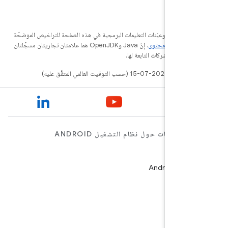
 المحتوى وعيّنات التعليمات البرمجية في هذه الصفحة للتراخيص الموضحّة
استخدام المحتوى
. إنّ Java وOpenJDK هما علامتان تجاريتان مسجَّلتان
ب التوقيت العالمي المتفَّق عليه)
لمعلومات حول نظام التشغيل ANDROID
Android for E