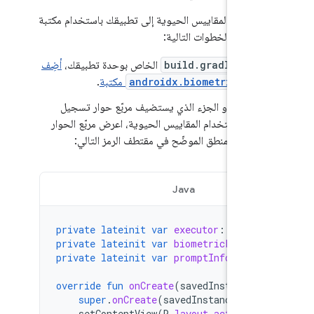
مصادقة بالمقاييس الحيوية إلى تطبيقك باستخدام مكتبة
 التالية:
 ملف
build.gradle
الخاص بوحدة تطبيقك،
أضِف
عية لـ
androidx.biometric
مكتبة
.
 النشاط أو الجزء الذي يستضيف مربّع حوار تسجيل
دخول باستخدام المقاييس الحيوية، اعرض مربّع الحوار
ستخدام المنطق الموضّح في مقتطف الرمز التالي:
Java
Kotlin
private
lateinit
var
executor
:
Execut
private
lateinit
var
biometricPrompt
:
private
lateinit
var
promptInfo
:
Biom
override
fun
onCreate
(
savedInstanceSt
super
.
onCreate
(
savedInstanceState
setContentView
(
R
.
layout
.
activity_