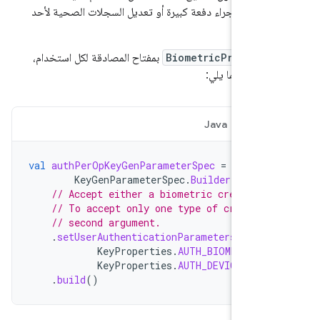
يمة، مثل إجراء دفعة كبيرة أو تعديل السجلات الصحية لأحد
ر
BiometricPrompt
بمفتاح المصادقة لكل استخدام،
 مشابهًا لما يلي:
Java
Ko
val
authPerOpKeyGenParameterSpec
=
KeyGenParameterSpec
.
Builder
(
"myKe
// Accept either a biometric credentia
// To accept only one type of credenti
// second argument.
.
setUserAuthenticationParameters
(
0
/* 
KeyProperties
.
AUTH_BIOMETRIC_
KeyProperties
.
AUTH_DEVICE_CRED
.
build
()