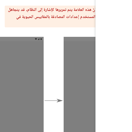
يه:**
بما أنّ هذه العلامة يتم تمريرها كإشارة إلى النظام، قد يتجاهل
يمة إذا غيّر المستخدم إعدادات المصادقة بالمقاييس الحيوية في