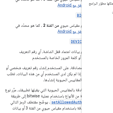
برامج
التوافق مع Android
BIOMETRI
 باستخدام مقياس حيوي
من الفئة 2
، كما هو محدّد في
التوافق مع Android
DEVICE_CRED
باستخدام بيانات اعتماد قفل الشاشة، أي رقم التعريف
 النقش أو كلمة المرور الخاصة بالمستخدم
خدام أداة مصادقة، على المستخدم إنشاء رقم تعريف شخصي أو
مة مرور. إذا لم يكن لدى المستخدم أي من هذه البيانات، تطلب
 تسجيل المقاييس الحيوية إنشاءها.
واع المصادقة بالمقاييس الحيوية التي يقبلها تطبيقك، مرِّر نوع
موعة من الأنواع باستخدام عملية bitwise إلى طريقة
setAllowedAuthentica
. يوضّح مقتطف الرمز التالي
كيفية إتاحة المصادقة باستخدام مقياس حيوي من الفئة 3 أو بيانات