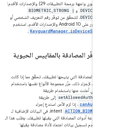
) والإصدارات الأقدم:
DEVICE_CRED
و
BIOMETRIC_STRONG |
DEVICE_CRED
. للتحقّق من توفّر رقم التعريف الشخصي أو
النقش أو كلمة المرور على Android 10 والإصدارات الأقدم، استخدِم
.
KeyguardManager.isDeviceSecure(
د من توفّر المصادقة بالمقاييس الحيوية
 عناصر المصادقة التي يتيحها تطبيقك، تحقَّق مما إذا كانت
صر متاحة. لإجراء ذلك، مرِّر مجموعة الأنواع نفسها باستخدام
setAllowedAuthentica
إلى طريقة
canAuthenti
. إذا لزم الأمر، استدعِ إجراء
ACTION_BIOMETRIC_
intent. في البيانات الإضافية لـ
inte، قدِّم مجموعة أدوات المصادقة التي يقبلها تطبيقك. يطلب هذا الـ
inte من المستخدم تسجيل بيانات اعتماد لأداة مصادقة يقبلها