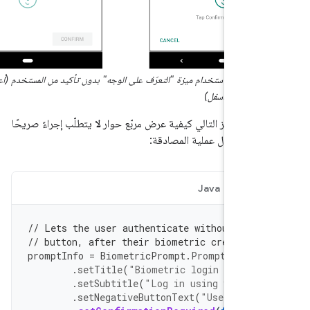
لمصادقة باستخدام ميزة "التعرّف على الوجه" بدون تأكيد من المستخدم (أعلى) ومع
لمستخدم (أسفل)
طف الرمز التالي كيفية عرض مربّع حوار
لا
يتطلّب إجراءً صريحًا
دم لإكمال عملية المصادقة:
Java
Ko
// Lets the user authenticate without perf
// button, after their biometric credentia
promptInfo
=
BiometricPrompt
.
PromptInfo
.
B
.
setTitle
(
"Biometric login for my
.
setSubtitle
(
"Log in using your bi
.
setNegativeButtonText
(
"Use accoun