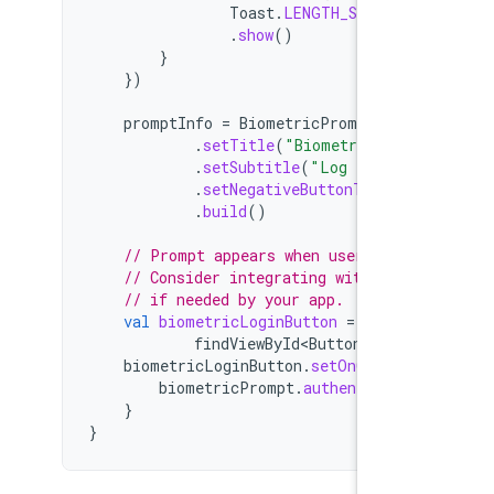
Toast
.
LENGTH_SHORT
)
.
show
()
}
})
promptInfo
=
BiometricPrompt
.
Pro
.
setTitle
(
"Biometric log
.
setSubtitle
(
"Log in usin
.
setNegativeButtonText
(
"U
.
build
()
// Prompt appears when user click
// Consider integrating with the 
// if needed by your app.
val
biometricLoginButton
=
findViewById<Button>
(
R
.
id
biometricLoginButton
.
setOnClickLi
biometricPrompt
.
authenticate
(
}
}