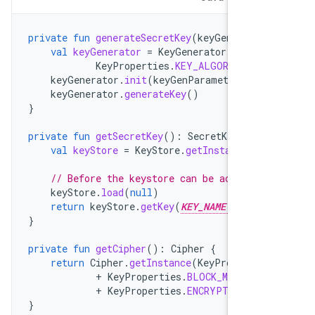
private
fun
generateSecretKey
(
keyGenParame
val
keyGenerator
=
KeyGenerator
.
getIns
KeyProperties
.
KEY_ALGORITHM_A
keyGenerator
.
init
(
keyGenParameterSpec
keyGenerator
.
generateKey
()
}
private
fun
getSecretKey
():
SecretKey
{
val
keyStore
=
KeyStore
.
getInstance
(
"A
// Before the keystore can be accessed
keyStore
.
load
(
null
)
return
keyStore
.
getKey
(
KEY_NAME
,
nul
}
private
fun
getCipher
():
Cipher
{
return
Cipher
.
getInstance
(
KeyPropertie
+
KeyProperties
.
BLOCK_MODE_CB
+
KeyProperties
.
ENCRYPTION_PA
}