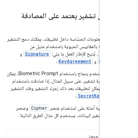
م حل تشفير يعتمد على المصادقة
حماية المعلومات الحسّاسة داخل تطبيقك، يمكنك دمج التشفير
المصادقة بالمقاييس الحيوية باستخدام مثيل من
Crypto
. يُتيح الإطار العمل ما يلي:
Signature
و
و
Mac
و
KeyAgreement
.
بعد أن يصادق المستخدم بنجاح باستخدام Biometric Prompt، يمكن
جراء عملية تشفير. على سبيل المثال، إذا صادقت باستخدام
Ciph
، يمكن لتطبيقك بعد ذلك إجراء التشفير وفك التشفير
 عنصر
SecretKey
.
قسام التالية أمثلة على استخدام عنصر
Cipher
وعنصر
Sec
لتشفير البيانات. يستخدِم كل مثال الطرق التالية:
Java
Ko