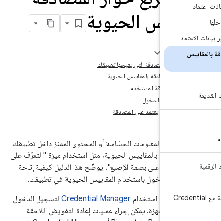
قاييس الحيوية
اد
ه الصفحة
عن أنواع المصادقة التي يتيحها تطبيقك
من توفّر المصادقة بالمقاييس الحيوية
ريقة مصادقة المستخدم
ب تسجيل الدخول
 حل تشفير يعتمد على المصادقة
حماية المعلومات الحسّاسة أو المحتوى المميّز داخل تطبيقك
مصادقة بالمقاييس الحيوية، مثل استخدام ميزة "التعرّف على
 "التعرّف على بصمة الإصبع". يوضّح هذا الدليل كيفية إتاحة
سجيل الدخول باستخدام المقاييس الحيوية في تطبيقك.
ة مع Credential
امة، عليك استخدام
Credential Manager
لتسجيل الدخول
ى أحد الأجهزة. يمكن إجراء عمليات إعادة التفويض اللاحقة