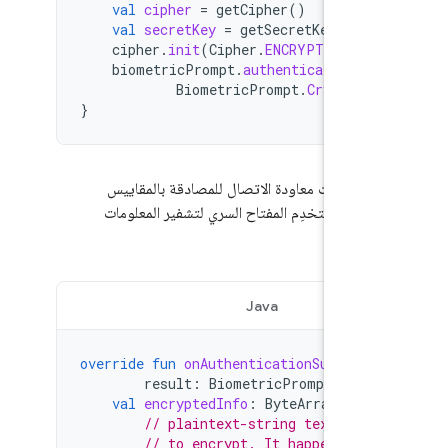
val
cipher
=
getCipher
()
val
secretKey
=
getSecretKey
()
cipher
.
init
(
Cipher
.
ENCRYPT_MODE
,
biometricPrompt
.
authenticate
(
pro
BiometricPrompt
.
CryptoOb
}
ن عمليات معاودة الاتصال للمصادقة بالمقاييس
حيوية، استخدِم المفتاح السري لتشفير المعلومات
حسّاسة:
Java
Kotlin
override
fun
onAuthenticationSucceede
result
:
BiometricPrompt
.
Authe
val
encryptedInfo
:
ByteArray
=
re
// plaintext-string text is w
// to encrypt. It happens to 