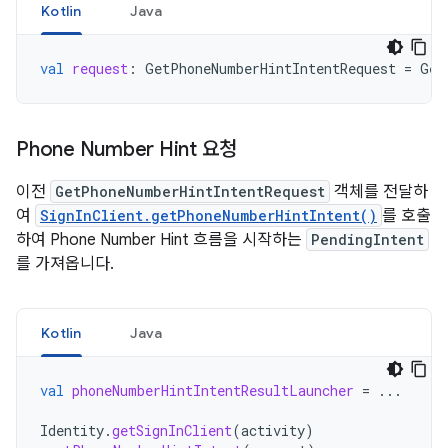
Kotlin
Java
val
request
:
GetPhoneNumberHintIntentRequest
=
Get
Phone Number Hint 요청
이전
GetPhoneNumberHintIntentRequest
객체를 전달하
여
SignInClient.getPhoneNumberHintIntent()
를 호출
하여 Phone Number Hint 흐름을 시작하는
PendingIntent
를 가져옵니다.
Kotlin
Java
val
phoneNumberHintIntentResultLauncher
=
...
Identity
.
getSignInClient
(
activity
)