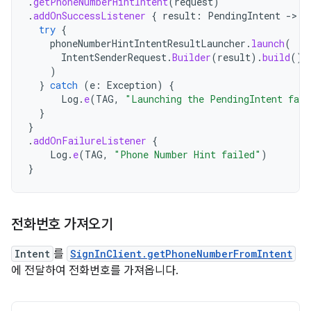
.
getPhoneNumberHintIntent
(
request
)
.
addOnSuccessListener
{
result
:
PendingIntent
->
try
{
phoneNumberHintIntentResultLauncher
.
launch
(
IntentSenderRequest
.
Builder
(
result
).
build
()
)
}
catch
(
e
:
Exception
)
{
Log
.
e
(
TAG
,
"Launching the PendingIntent fail
}
}
.
addOnFailureListener
{
Log
.
e
(
TAG
,
"Phone Number Hint failed"
)
}
전화번호 가져오기
Intent
를
SignInClient.getPhoneNumberFromIntent
에 전달하여 전화번호를 가져옵니다.