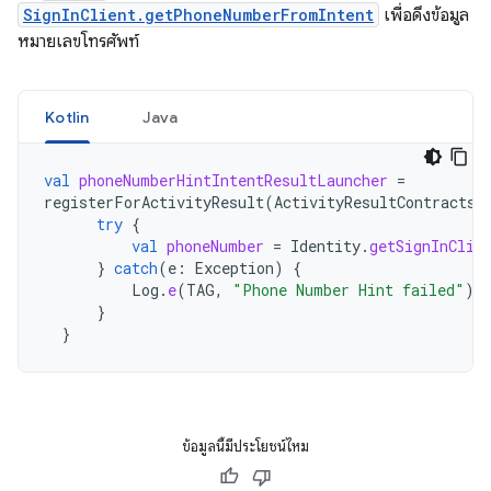
SignInClient.getPhoneNumberFromIntent
เพื่อดึงข้อมูล
หมายเลขโทรศัพท์
Kotlin
Java
val
phoneNumberHintIntentResultLauncher
=
registerForActivityResult
(
ActivityResultContracts
.
try
{
val
phoneNumber
=
Identity
.
getSignInClie
}
catch
(
e
:
Exception
)
{
Log
.
e
(
TAG
,
"Phone Number Hint failed"
)
}
}
ข้อมูลนี้มีประโยชน์ไหม