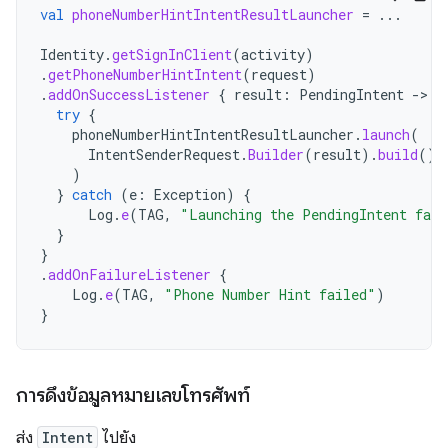
val
phoneNumberHintIntentResultLauncher
=
...
Identity
.
getSignInClient
(
activity
)
.
getPhoneNumberHintIntent
(
request
)
.
addOnSuccessListener
{
result
:
PendingIntent
->
try
{
phoneNumberHintIntentResultLauncher
.
launch
(
IntentSenderRequest
.
Builder
(
result
).
build
()
)
}
catch
(
e
:
Exception
)
{
Log
.
e
(
TAG
,
"Launching the PendingIntent fail
}
}
.
addOnFailureListener
{
Log
.
e
(
TAG
,
"Phone Number Hint failed"
)
}
การดึงข้อมูลหมายเลขโทรศัพท์
ส่ง
Intent
ไปยัง