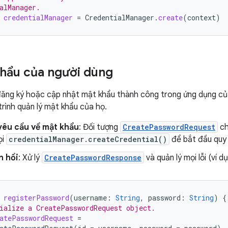
alManager.
credentialManager
=
CredentialManager
.
create
(
context
)
hẩu của người dùng
đăng ký hoặc cập nhật mật khẩu thành công trong ứng dụng của
trình quản lý mật khẩu của họ.
yêu cầu về mật khẩu
: Đối tượng
CreatePasswordRequest
ch
ọi
credentialManager.createCredential()
để bắt đầu quy t
n hồi
: Xử lý
CreatePasswordResponse
và quản lý mọi lỗi (ví d
registerPassword
(
username
:
String
,
password
:
String
)
{
ialize a CreatePasswordRequest object.
atePasswordRequest
=