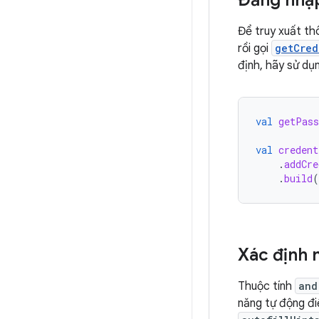
Đăng nhậ
Để truy xuất th
rồi gọi
getCred
định, hãy sử dụ
val
getPass
val
credent
.
addCre
.
build
(
Xác định 
Thuộc tính
and
năng tự động đi