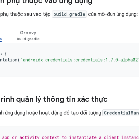
n phụ thuộc vào ứng dụng
phụ thuộc sau vào tệp
build.gradle
của mô-đun ứng dụng:
Groovy
s
{
ntation
(
"androidx.credentials:credentials:1.7.0-alpha02
rình quản lý thông tin xác thực
nh ứng dụng hoặc hoạt động để tạo đối tượng
CredentialMa
 app or activity context to instantiate a client instanc