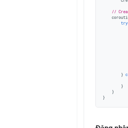
Cre
// Crea
corouti
try
}
c
}
}
}