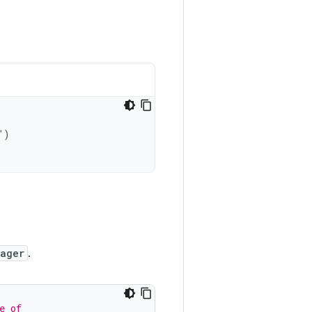
"
)
nager
.
e of