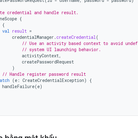
atePasswordRequest
(
id
=
username
,
password
=
password
)
te credential and handle result.
neScope
{
{
val
result
=
credentialManager
.
createCredential
(
// Use an activity based context to avoid undef
// system UI launching behavior.
activityContext
,
createPasswordRequest
)
// Handle register password result
atch
(
e
:
CreateCredentialException
)
{
handleFailure
(
e
)