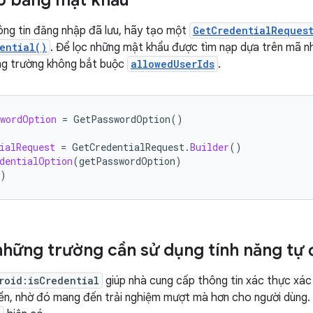
p bằng mật khẩu
ông tin đăng nhập đã lưu, hãy tạo một
GetCredentialReques
ential()
. Để lọc những mật khẩu được tìm nạp dựa trên mã n
ng trường không bắt buộc
allowedUserIds
.
wordOption
=
GetPasswordOption
()
ialRequest
=
GetCredentialRequest
.
Builder
()
dentialOption
(
getPasswordOption
)
)
những trường cần sử dụng tính năng tự 
roid:isCredential
giúp nhà cung cấp thông tin xác thực xác
ền, nhờ đó mang đến trải nghiệm mượt mà hơn cho người dùng.