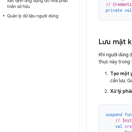
Xác định ứng dụng do nhà phát
// Credenti
triển sở hữu
private
val
Quản lý dữ liệu người dùng
Lưu mật k
Khi người dùng 
thực này trong 
Tạo một 
cần lưu. G
Xử lý phả
suspend
fun
// Init
val
cre