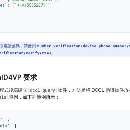
ues"
:
[
"+14155552671"
]
取電話號碼，請使用
number-verification/device-phone-number/
。
erification/verify/ts43
n
ID4VP 要求
用程式後端建立
dcql_query
物件，方法是將 DCQL 憑證物件
als
陣列，如下列範例所示：
y"
:
{
ials"
:
[