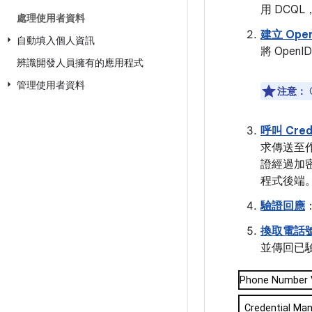
用 DCQ
處理使用者資料
建立 Ope
自動填入個人資訊
將 Ope
辨識開發人員擁有的應用程式
管理使用者資料
注意：
呼叫 Crede
求傳送至作
證經過加
程式後端
驗證回應
換取電話
並傳回已