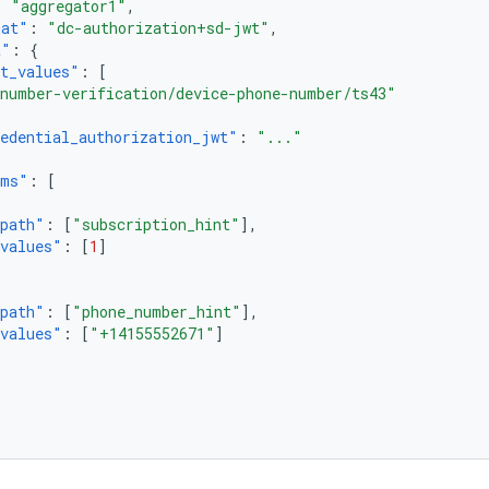
:
"aggregator1"
,
mat"
:
"dc-authorization+sd-jwt"
,
a"
:
{
t_values"
:
[
number-verification/device-phone-number/ts43"
edential_authorization_jwt"
:
"..."
ims"
:
[
path"
:
[
"subscription_hint"
],
values"
:
[
1
]
path"
:
[
"phone_number_hint"
],
values"
:
[
"+14155552671"
]