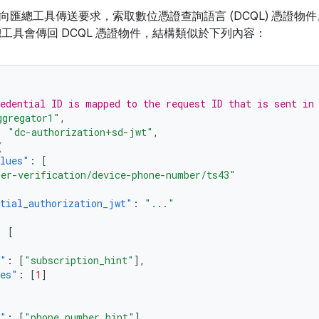
匯總工具傳送要求，索取數位憑證查詢語言 (DCQL) 憑證物件。
總工具會傳回 DCQL 憑證物件，結構類似於下列內容：
edential ID is mapped to the request ID that is sent in
ggregator1"
,
:
"dc-authorization+sd-jwt"
,
{
alues"
:
[
er-verification/device-phone-number/ts43"
tial_authorization_jwt"
:
"..."
:
[
h"
:
[
"subscription_hint"
],
ues"
:
[
1
]
h"
:
[
"phone_number_hint"
],