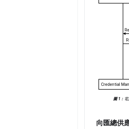
圖 1：
電
向匯總供應