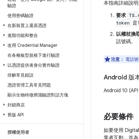
本指南詳細說
驗證
要求
TS.
使用密碼驗證
token
是
在新裝置上還原憑證
以權杖換
進階功能和整合
話號碼。
改用 Credential Manager
在各種板型規格下進行驗證
注意：
電話號碼
以憑證提供者身分實作驗證
排解常見錯誤
Android 
憑證管理工具常見問題
Android 10 
顯示生物特徵辨識驗證對話方塊
封鎖商店
舊版 API
必要條件
如要使用 Digi
授權使用者
業者互動，並為