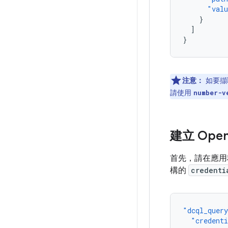
"val
}
]
}
注意：
如要擷
請使用
number-v
建立 Ope
首先，請在應
構的
credenti
"dcql_quer
"credent