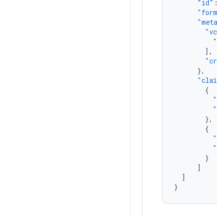
"id"
"for
"met
"vc
"
],
"cr
},
"cla
{
"
"
},
{
"
"
}
]
]
}