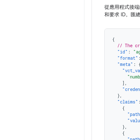
從應用程式後端向
和要求 ID。匯
{
// The cr
"id"
:
"a
"format"
"meta"
:
"vct_v
"numb
],
"creden
},
"claims"
{
"pat
"val
},
{
"pat