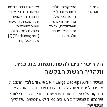
שחזור
אפליקציות יכולות
מאפשר גיבויים ביוזמת
מההגדרות
ליזום שחזור לפי
המשתמשים רק אחרי
דרישה בכל שלב
ההגדרה הראשונית
במחזור החיים של
של המכשיר. הזמינות
האפליקציה, של כל
עשויה להשתנות
נתוני הגיבוי או של
בהתאם למכשיר ול-
חלק מהם.
[`BackupAgent`][2]
של האפליקציה.
הקריטריונים להשתתפות בתוכנית
ותהליך הגשת הבקשה
הגישה ל-Large Backups API היא
באישור בלבד
. התוכנית
מיועדת למפתחי אפליקציות בקנה מידה גדול, והאפליקציות
נבדקות על סמך שיטות הגיבוי של הנתונים שלהן כדי לוודא
שהנתונים שנשמרים חשובים מאוד למשתמשים ושתהליך
הגיבוי יעיל.