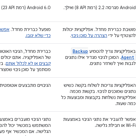
‫Android מגרסה 2.2 (רמת API‏ 8) ואילך.
‫Android 6.0 (רמת API‏ 23) ומעלה.
מושבת כברירת מחדל. אפליקציות יכולות
מופעל כברירת מחדל.
אפשר 
להצטרף על ידי
הצהרה על סוכן גיבוי
.
כדי שלא יגובו.
Backup
באפליקציות צריך להטמיע
כברירת מחדל, הגיבוי האוטו
Agent
. הסוכן לגיבוי מגדיר אילו נתונים
של האפליקציה. אתם יכולים להש
לגבות ואיך לשחזר נתונים.
קבצים או לא לכלול אותם
. בא
מסתמך על סוכן גיבוי שמצורף ל-
האפליקציות צריכות לשלוח בקשה כשיש
הגיבויים מתבצעים אוטומטית,
נתונים שמוכנים לגיבוי. בקשות מכמה
אפליקציות נשלחות בקבוצות ומבוצעות כל
כמה שעות.
אפשר להעביר את נתוני הגיבוי באמצעות
Wi-Fi או חבילת גלישה.
המשתמש במכשיר יכול להפעי