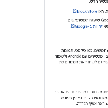
שיר חדש.
, ראו
Block Store
.
כדי לעיין בפתרונות של כניסה באמצעות חשבון Google שיעזרו למשתמשים
שא
זהויות ב-Google
.
 משתמשים, כמו טקסט, תמונות
ומדיה אחרת. אתם יכולים לסנכרן נתוני האפליקציה בין מכשירים עם Android ולשמור
שר גם לשחזר את הנתונים של
משתמש חוזר במכשיר חדש. אפשר
משתמש מגדיר באופן מפורש
 ראה אשף הגדרה.