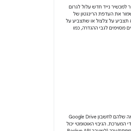
ימים, שחזור למכשיר נייד חדש עלול לגרום
צביע על קובץ תקין. דוגמה אחת לכך היא שימוש ב-URI כדי לשמור את העדפת הרינגטון של
שהמשתמש מתקין מחדש את האפליקציה, יכול להיות שכתובת ה-URI לא תצביע על צלצול או שתצביע על
-URI, אפשר לגבות מטא-נתונים מסוימים לגבי ההגדרה, כמו
הגיבוי האוטומטי, שזמין ב-Android מגרסה 6.0 ואילך, שומר את הנתונים על ידי העלאה שלהם לחשבון Google Drive
 המערכת. הגיבוי האוטומטי יכול