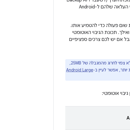
לאחסן עד ‎25 MB של נתונים מבוססי-קבצים לכל אפליקציה. תכונת הגיבוי של צמדי מפתח/ערך (לשעבר Backup API
ו-Android Backup Service) שומרת נתוני הגדרות בצורה של צמדי מפתח/ערך על ידי העלאה שלהם ל-Android
 שום פעולה כדי להטמיע אותו.
גיבוי האוטומטי מופעל אוטומטית באפליקציות שמטרגטות את Android מגרסה 6.0 ואילך. תכונת הגיבוי האוטומטי
אבל אם יש לכם צרכים ספציפיים
אם באפליקציה שלכם אין מנגנון גיבוי לתוכן האפליקציה, והגודל של תוכן האפליקציה לא צפוי לחרוג מהמגבלה של 25MB,
 יותר, אפשר לעיין ב-
Android Large
בוי אוטומטי: