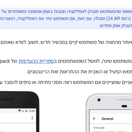
אות שהמשתמש מעניק לאפליקציה מגובות באופן אוטומטי ומשוחזרות על 
גרסת Android‏ 7.0 (רמת API‏ 24) ומעלה. עם זאת, אם משתמש יסיר את האפליקצ
עניק אותן מחדש.
יותר מהחוויה של משתמש קיים במכשיר חדש, חשוב לוודא שאתם
משתמש שינה, למשל כשמשתמשים ב
ספריית ההעדפות
של Jetpack.
ש הפעיל או השבית את ההתראות ואת הרינגטונים.
אניים שמציינים אם המשתמש ראה מסכי פתיחה או טיפים להסבר על