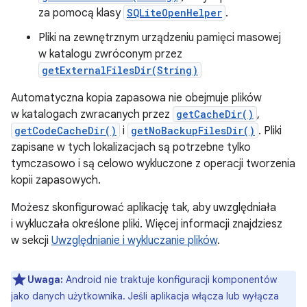
za pomocą klasy
SQLiteOpenHelper
.
Pliki na zewnętrznym urządzeniu pamięci masowej
w katalogu zwróconym przez
getExternalFilesDir(String)
Automatyczna kopia zapasowa nie obejmuje plików
w katalogach zwracanych przez
getCacheDir()
,
getCodeCacheDir()
i
getNoBackupFilesDir()
. Pliki
zapisane w tych lokalizacjach są potrzebne tylko
tymczasowo i są celowo wykluczone z operacji tworzenia
kopii zapasowych.
Możesz skonfigurować aplikację tak, aby uwzględniała
i wykluczała określone pliki. Więcej informacji znajdziesz
w sekcji
Uwzględnianie i wykluczanie plików
.
Uwaga:
Android nie traktuje konfiguracji komponentów
jako danych użytkownika. Jeśli aplikacja włącza lub wyłącza