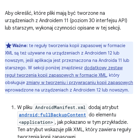
Aby określić, które pliki mają być tworzone na
urządzeniach z Androidem 11 (poziom 30 interfejsu API)
lub starszym, wykonaj czynności opisane w tej sekcji.
Ważne:
te reguły tworzenia kopii zapasowej w formacie
XML są też używane na urządzeniach z Androidem 12 lub
nowszym, jeśli aplikacja jest przeznaczona na Androida 11 lub
starszego. W sekcji poniżej znajdziesz
dodatkowy zestaw
reguł tworzenia kopii zapasowych w formacie XML
, który
obsługuje
zmiany w tworzeniu i przywracaniu kopii zapasowych
wprowadzone na urządzeniach z Androidem 12 lub nowszym.
W pliku
AndroidManifest.xml
dodaj atrybut
android:fullBackupContent
do elementu
<application>
, jak pokazano w tym przykładzie.
Ten atrybut wskazuje plik XML, który zawiera reguły
tworzenia kopii zapasowej.