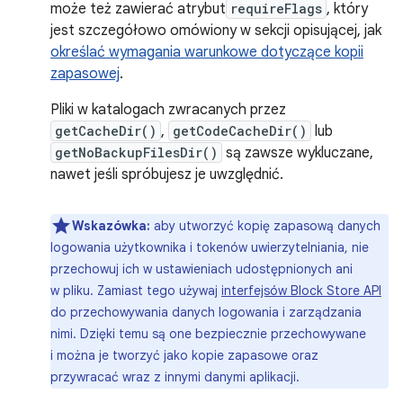
może też zawierać atrybut
requireFlags
, który
jest szczegółowo omówiony w sekcji opisującej, jak
określać wymagania warunkowe dotyczące kopii
zapasowej
.
Pliki w katalogach zwracanych przez
getCacheDir()
,
getCodeCacheDir()
lub
getNoBackupFilesDir()
są zawsze wykluczane,
nawet jeśli spróbujesz je uwzględnić.
Wskazówka:
aby utworzyć kopię zapasową danych
logowania użytkownika i tokenów uwierzytelniania, nie
przechowuj ich w ustawieniach udostępnionych ani
w pliku. Zamiast tego używaj
interfejsów Block Store API
do przechowywania danych logowania i zarządzania
nimi. Dzięki temu są one bezpiecznie przechowywane
i można je tworzyć jako kopie zapasowe oraz
przywracać wraz z innymi danymi aplikacji.