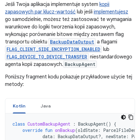
Jeśli Twoja aplikacja implementuje system
kopii
zapasowych par klucz-wartość
lub jeśli
implementujesz
go samodzielnie, możesz też zastosować te wymagania
warunkowe do logiki tworzenia kopii zapasowych,
wykonując porównanie bitowe między zestawem flag
transportu obiektu
BackupDataOutput
a flagami
FLAG_CLIENT_SIDE_ENCRYPTION_ENABLED
lub
FLAG_DEVICE_TO_DEVICE_TRANSFER
niestandardowego
agenta kopii zapasowych.
BackupAgent
Poniższy fragment kodu pokazuje przykładowe użycie tej
metody:
Kotlin
Java
class
CustomBackupAgent
:
BackupAgent
()
{
override
fun
onBackup
(
oldState
:
ParcelFileDesc
data
:
BackupDataOutput?,
newState
:
Par