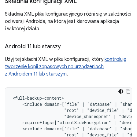
Składnia konfiguracji XML
Składnia XML pliku konfiguracyjnego różni się w zależności
od wersji Androida, na którą jest kierowana aplikacja
i w której działa.
Android 11 lub starszy
Użyj tej składni XML w pliku konfiguracji, który
kontroluje
tworzenie kopii zapasowych na urządzeniach
z Androidem 11 lub starszym
.
<include
domain=["file"
|
"database"
|
"share
"root"
|
"device_file"
|
"dev
"device_sharedpref"
|
"device
requireFlags=["clientSideEncryption"
|
"device
<exclude
domain=["file"
|
"database"
|
"share
"root"
|
"device_file"
|
"dev