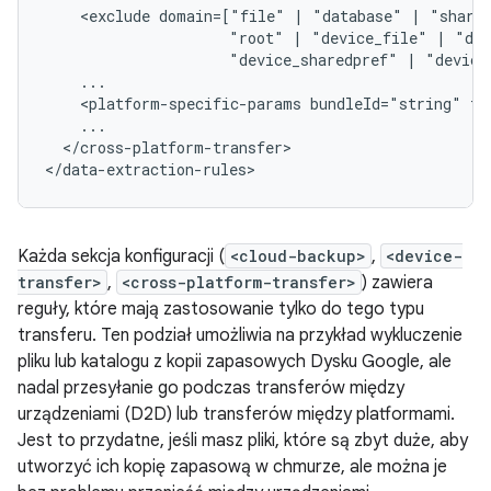
<exclude
domain=["file"
|
"database"
|
"share
"root"
|
"device_file"
|
"dev
"device_sharedpref"
|
"device
<platform-specific-params
bundleId="string"
te
</cross-platform-transfer>

</data-extraction-rules>
Każda sekcja konfiguracji (
<cloud-backup>
,
<device-
transfer>
,
<cross-platform-transfer>
) zawiera
reguły, które mają zastosowanie tylko do tego typu
transferu. Ten podział umożliwia na przykład wykluczenie
pliku lub katalogu z kopii zapasowych Dysku Google, ale
nadal przesyłanie go podczas transferów między
urządzeniami (D2D) lub transferów między platformami.
Jest to przydatne, jeśli masz pliki, które są zbyt duże, aby
utworzyć ich kopię zapasową w chmurze, ale można je