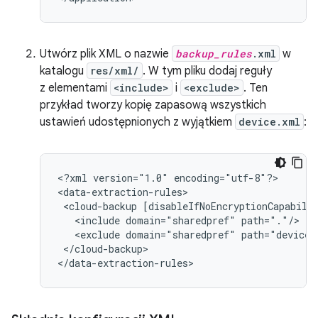
Utwórz plik XML o nazwie
backup_rules
.xml
w
katalogu
res/xml/
. W tym pliku dodaj reguły
z elementami
<include>
i
<exclude>
. Ten
przykład tworzy kopię zapasową wszystkich
ustawień udostępnionych z wyjątkiem
device.xml
:
<?xml
version="1.0"
encoding="utf-8"?>

<cloud-backup
<include
domain="sharedpref"
<exclude
domain="sharedpref"
</cloud-backup>

</data-extraction-rules>