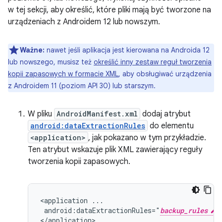
w tej sekcji, aby określić, które pliki mają być tworzone na
urządzeniach z Androidem 12 lub nowszym.
Ważne:
nawet jeśli aplikacja jest kierowana na Androida 12
lub nowszego, musisz też
określić inny zestaw reguł tworzenia
kopii zapasowych w formacie XML
, aby obsługiwać urządzenia
z Androidem 11 (poziom API 30) lub starszym.
W pliku
AndroidManifest.xml
dodaj atrybut
android:dataExtractionRules
do elementu
<application>
, jak pokazano w tym przykładzie.
Ten atrybut wskazuje plik XML zawierający reguły
tworzenia kopii zapasowych.
<application
android:dataExtractionRules="
backup_rules
.
</application>