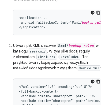
<application
android:fullBackupContent="@xml/
backup_rules
</application>
Utwórz plik XML o nazwie
@xml/
backup_rules
w
katalogu
res/xml/
. W tym pliku dodaj reguły
z elementami
<include>
i
<exclude>
. Ten
przykład tworzy kopię zapasową wszystkich
ustawień udostępnionych z wyjątkiem
device.xml
:
<?xml
version="1.0"
encoding="utf-8"?>

<include
domain="sharedpref"
<exclude
domain="sharedpref"
path="device.xml