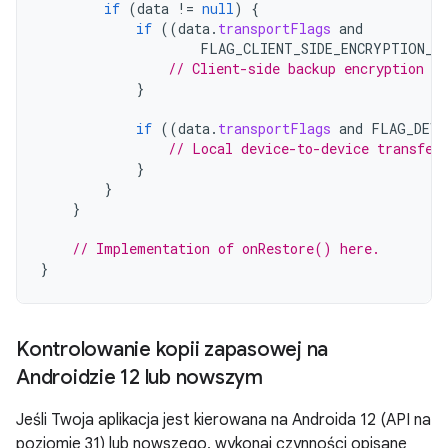
if
(
data
!=
null
)
{
if
((
data
.
transportFlags
and
FLAG_CLIENT_SIDE_ENCRYPTION_E
// Client-side backup encryption is
}
if
((
data
.
transportFlags
and
FLAG_DEVI
// Local device-to-device transfer
}
}
}
// Implementation of onRestore() here.
}
Kontrolowanie kopii zapasowej na
Androidzie 12 lub nowszym
Jeśli Twoja aplikacja jest kierowana na Androida 12 (API na
poziomie 31) lub nowszego, wykonaj czynności opisane