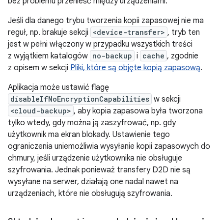
bez problemu przenieść między urządzeniami.
Jeśli dla danego trybu tworzenia kopii zapasowej nie ma
reguł, np. brakuje sekcji
<device-transfer>
, tryb ten
jest w pełni włączony w przypadku wszystkich treści
z wyjątkiem katalogów
no-backup
i
cache
, zgodnie
z opisem w sekcji
Pliki, które są objęte kopią zapasową
.
Aplikacja może ustawić flagę
disableIfNoEncryptionCapabilities
w sekcji
<cloud-backup>
, aby kopia zapasowa była tworzona
tylko wtedy, gdy można ją zaszyfrować, np. gdy
użytkownik ma ekran blokady. Ustawienie tego
ograniczenia uniemożliwia wysyłanie kopii zapasowych do
chmury, jeśli urządzenie użytkownika nie obsługuje
szyfrowania. Jednak ponieważ transfery D2D nie są
wysyłane na serwer, działają one nadal nawet na
urządzeniach, które nie obsługują szyfrowania.