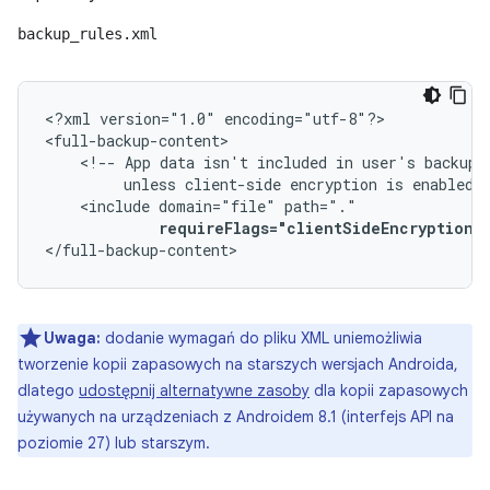
backup_rules.xml
<?xml
version="1.0"
encoding="utf-8"?>

<!--
App
data
isn't
included
in
user's
unless
client-side
encryption
is
enabled.
<include
domain="file"
requireFlags="clientSideEncryption"
</full-backup-content>
Uwaga:
dodanie wymagań do pliku XML uniemożliwia
tworzenie kopii zapasowych na starszych wersjach Androida,
dlatego
udostępnij alternatywne zasoby
dla kopii zapasowych
używanych na urządzeniach z Androidem 8.1 (interfejs API na
poziomie 27) lub starszym.