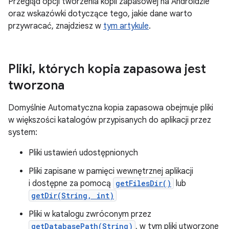
Przegląd opcji tworzenia kopii zapasowej na Androidzie
oraz wskazówki dotyczące tego, jakie dane warto
przywracać, znajdziesz w
tym artykule
.
Pliki
,
których kopia zapasowa jest
tworzona
Domyślnie Automatyczna kopia zapasowa obejmuje pliki
w większości katalogów przypisanych do aplikacji przez
system:
Pliki ustawień udostępnionych
Pliki zapisane w pamięci wewnętrznej aplikacji
i dostępne za pomocą
getFilesDir()
lub
getDir(String, int)
Pliki w katalogu zwróconym przez
getDatabasePath(String)
, w tym pliki utworzone