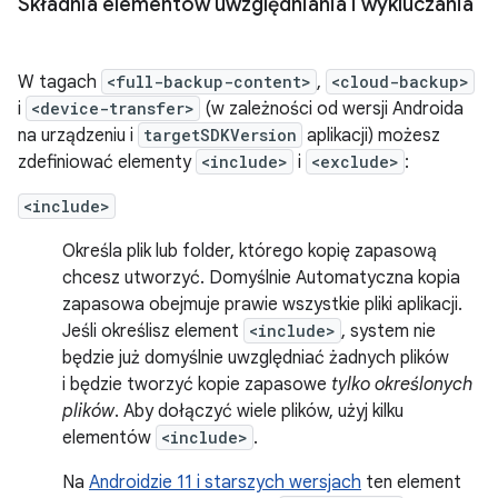
Składnia elementów uwzględniania i wykluczania
W tagach
<full-backup-content>
,
<cloud-backup>
i
<device-transfer>
(w zależności od wersji Androida
na urządzeniu i
targetSDKVersion
aplikacji) możesz
zdefiniować elementy
<include>
i
<exclude>
:
<include>
Określa plik lub folder, którego kopię zapasową
chcesz utworzyć. Domyślnie Automatyczna kopia
zapasowa obejmuje prawie wszystkie pliki aplikacji.
Jeśli określisz element
<include>
, system nie
będzie już domyślnie uwzględniać żadnych plików
i będzie tworzyć kopie zapasowe
tylko określonych
plików
. Aby dołączyć wiele plików, użyj kilku
elementów
<include>
.
Na
Androidzie 11 i starszych wersjach
ten element