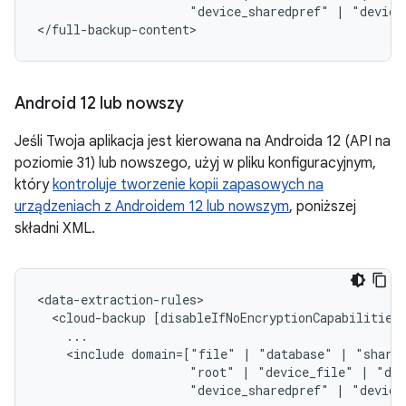
"device_sharedpref"
|
"device
</full-backup-content>
Android 12 lub nowszy
Jeśli Twoja aplikacja jest kierowana na Androida 12 (API na
poziomie 31) lub nowszego, użyj w pliku konfiguracyjnym,
który
kontroluje tworzenie kopii zapasowych na
urządzeniach z Androidem 12 lub nowszym
, poniższej
składni XML.
<cloud-backup
<include
domain=["file"
|
"database"
|
"share
"root"
|
"device_file"
|
"dev
"device_sharedpref"
|
"device