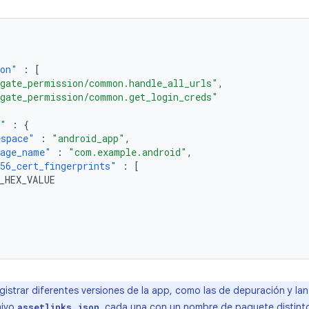
ion"
:
[
gate_permission/common.handle_all_urls"
,
gate_permission/common.get_login_creds"
t"
:
{
espace"
:
"android_app"
,
kage_name"
:
"com.example.android"
,
56_cert_fingerprints"
:
[
_HEX_VALUE
gistrar diferentes versiones de la app, como las de depuración y la
hivo
, cada una con un nombre de paquete distinto
assetlinks.json