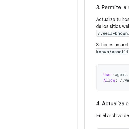
3
.
Permite la 
Actualiza tu ho
de los sitios w
/.well-known
Si tienes un arc
known/assetli
User
-agent:
Allow
:
4
.
Actualiza e
En el archivo de