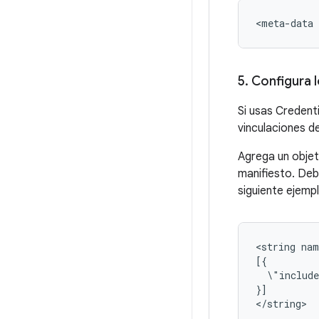
<meta-data
5
.
Configura l
Si usas Credent
vinculaciones de
Agrega un objet
manifiesto. Deb
siguiente ejempl
<string
nam
\"includ
}]
