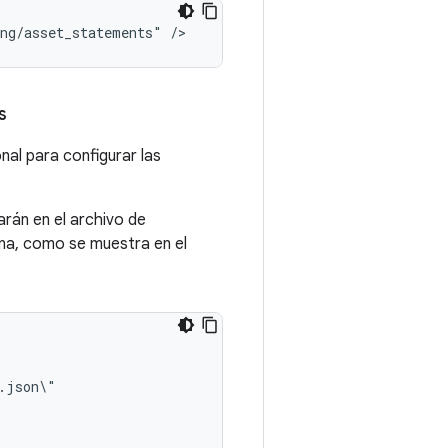
ng/asset_statements"
s
al para configurar las
rán en el archivo de
ena, como se muestra en el
.json\"
