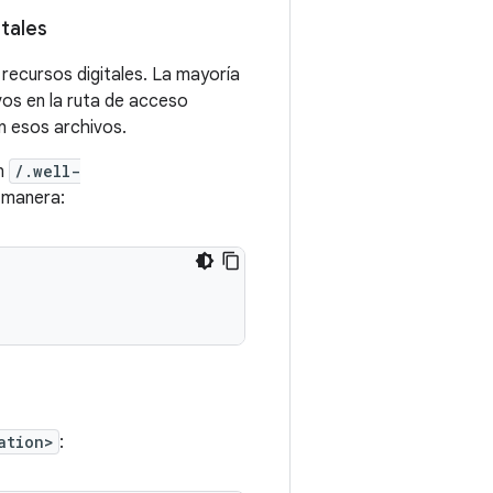
itales
 recursos digitales. La mayoría
vos en la ruta de acceso
n esos archivos.
en
/.well-
e manera:
ation>
: