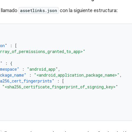
o llamado
assetlinks.json
con la siguiente estructura:
ion"
:
[
rray_of_permissions_granted_to_app>"
t"
:
{
mespace"
:
"android_app"
,
ckage_name"
:
"<android_application_package_name>"
,
a256_cert_fingerprints"
:
[
"<sha256_certificate_fingerprint_of_signing_key>"