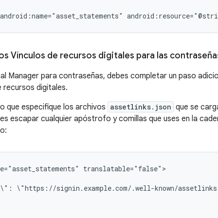
android:name="asset_statements"
android:resource="@stri
os Vínculos de recursos digitales para las contraseña
ial Manager para contraseñas, debes completar un paso adicion
 recursos digitales.
o que especifique los archivos
assetlinks.json
que se carga
es escapar cualquier apóstrofo y comillas que uses en la cad
o:
e="asset_statements"
translatable="false">

e\":
\"https://signin.example.com/.well-known/assetlinks