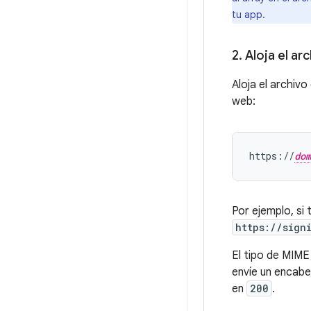
tu app.
2
.
Aloja el ar
Aloja el archivo
web:
https://
dom
Por ejemplo, si
https://sign
El tipo de MIME
envíe un encab
en
200
.