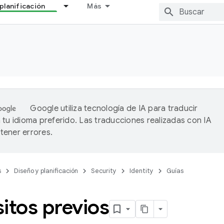
planificación
Más
Google utiliza tecnología de IA para traducir
 tu idioma preferido. Las traducciones realizadas con IA
ener errores.
s
Diseño y planificación
Security
Identity
Guías
itos previos