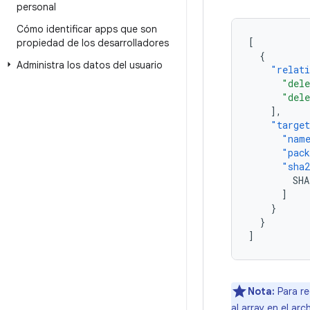
personal
Cómo identificar apps que son
[
propiedad de los desarrolladores
{
Administra los datos del usuario
"relat
"dele
"dele
],
"targe
"nam
"pac
"sha2
SHA
]
}
}
]
Nota:
Para re
al array en el arc