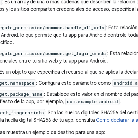
n
: Es un array de una o más cadenas que describen la relación 
ps y los sitios comparten credenciales de acceso, especifica la
egate_permission/common.handle_all_urls
: Esta relación
 Android, lo que permite que tu app para Android controle tod
cífico.
egate_permission/common.get_login_creds
: Esta relaci
enciales entre tu sitio web y tu app para Android.
 Es un objeto que especifica el recurso al que se aplica la decla
get.namespace
: Configura este parámetro como
android_a
get.package_name
: Establece este valor en el nombre del pa
fiesto de la app, por ejemplo,
com.example.android
.
cert_fingerprints
: Son las huellas digitales SHA256 del cert
la huella digital SHA256 de tu app, consulta
Cómo declarar la a
 se muestra un ejemplo de destino para una app: