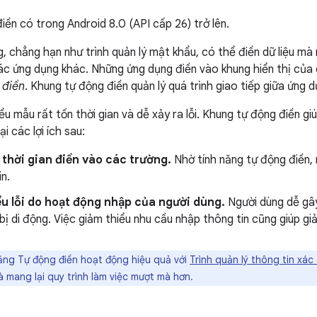
iền có trong Android 8.0 (API cấp 26) trở lên.
, chẳng hạn như trình quản lý mật khẩu, có thể điền dữ liệu m
các ứng dụng khác. Những ứng dụng điền vào khung hiển thị của
 điền
. Khung tự động điền quản lý quá trình giao tiếp giữa ứng 
ểu mẫu rất tốn thời gian và dễ xảy ra lỗi. Khung tự động điền giú
i các lợi ích sau:
 thời gian điền vào các trường.
Nhờ tính năng tự động điền,
in.
u lỗi do hoạt động nhập của người dùng.
Người dùng dễ gây 
 bị di động. Việc giảm thiểu nhu cầu nhập thông tin cũng giúp giả
ăng Tự động điền hoạt động hiệu quả với
Trình quản lý thông tin xác
 mang lại quy trình làm việc mượt mà hơn.