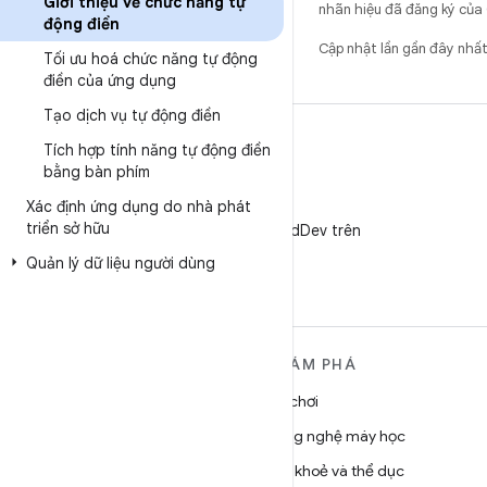
Giới thiệu về chức năng tự
nhãn hiệu đã đăng ký của 
động điền
Cập nhật lần gần đây nhấ
Tối ưu hoá chức năng tự động
điền của ứng dụng
Tạo dịch vụ tự động điền
Tích hợp tính năng tự động điền
bằng bàn phím
Xác định ứng dụng do nhà phát
X
triển sở hữu
Theo dõi @AndroidDev trên
X
Quản lý dữ liệu người dùng
TÌM HIỂU THÊM VỀ
KHÁM PHÁ
ANDROID
Trò chơi
Android
Công nghệ máy học
Android dành cho doanh
Sức khoẻ và thể dục
nghiệp