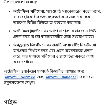
উপাদানগুলো রয়েছে:
অটোফিল পরিষেবা:
পাসওয়ার্ড ম্যানেজারের মতো অ্যাপ,
যা ব্যবহারকারীর তথ্য সংরক্ষণ করে এবং একাধিক
অ্যাপের বিভিন্ন ভিউতে তা ব্যবহার করা যায়।
অটোফিল ক্লায়েন্ট:
এমন অ্যাপ যা পূরণ করার জন্য ভিউ
প্রদান করে অথবা ব্যবহারকারীর ডেটা সংরক্ষণ করে।
অ্যান্ড্রয়েড সিস্টেম:
এমন একটি অপারেটিং সিস্টেম যা
কর্মপ্রবাহ নির্ধারণ করে এবং এমন অবকাঠামো প্রদান
করে, যার মাধ্যমে পরিষেবা ও ক্লায়েন্টরা একত্রে কাজ
করতে পারে।
অটোফিল ওয়ার্কফ্লো সম্পর্কে বিস্তারিত ব্যাখ্যার জন্য,
AutofillService
এবং
AutofillManager
রেফারেন্স
ডকুমেন্টেশন দেখুন।
গাইড