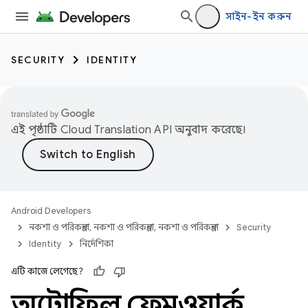
সাইন-ইন করুন
SECURITY
IDENTITY
এই পৃষ্ঠাটি
Cloud Translation API
অনুবাদ করেছে।
Android Developers
নকশা ও পরিকল্পনা, নকশা ও পরিকল্পনা, নকশা ও পরিকল্পনা
Security
Identity
নির্দেশিকা
এটি কাজে লেগেছে?
অটোফিল ফ্রেমওয়ার্ক