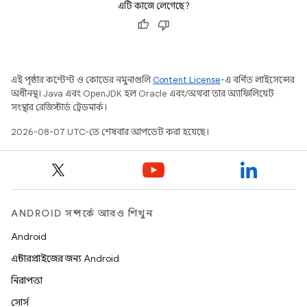
এটি কাজে লেগেছে?
এই পৃষ্ঠার কন্টেন্ট ও কোডের নমুনাগুলি
Content License
-এ বর্ণিত লাইসেন্সের
অধীনস্থ। Java এবং OpenJDK হল Oracle এবং/অথবা তার অ্যাফিলিয়েট
সংস্থার রেজিস্টার্ড ট্রেডমার্ক।
2026-08-07 UTC-তে শেষবার আপডেট করা হয়েছে।
ANDROID সম্পর্কে আরও শিখুন
Android
এন্টারপ্রাইজের জন্য Android
নিরাপত্তা
সোর্স