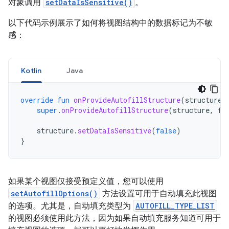
对象调用
setDataIsSensitive()
。
以下代码示例展示了如何将视图结构中的数据标记为不敏
感：
Kotlin
Java
override
fun
onProvideAutofillStructure
(
structure
:
super
.
onProvideAutofillStructure
(
structure
,
fl
structure
.
setDataIsSensitive
(
false
)
}
如果某个视图仅接受预定义值，您可以使用
setAutofillOptions()
方法设置可用于自动填充此视图
的选项。尤其是，自动填充类型为
AUTOFILL_TYPE_LIST
的视图必须使用此方法，因为如果自动填充服务知道可用于