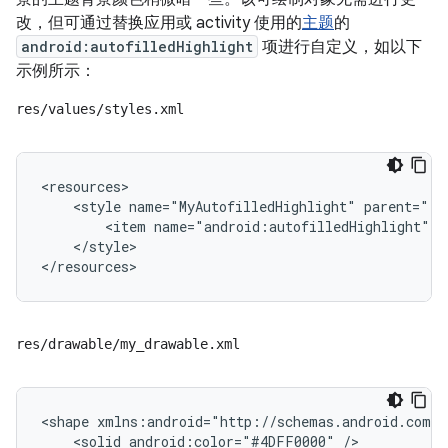
改，但可通过替换应用或 activity 使用的
主题
的
android:autofilledHighlight
项进行自定义，如以下
示例所示：
res/values/styles.xml
<style
name="MyAutofilledHighlight"
<item
</style>

res/drawable/my_drawable.xml
<shape
<solid
android:color="#4DFF0000"
/>
