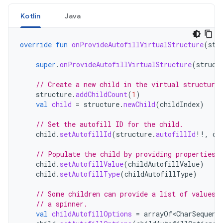
Kotlin
Java
override
fun
onProvideAutofillVirtualStructure
(
str
super
.
onProvideAutofillVirtualStructure
(
struct
// Create a new child in the virtual structure.
structure
.
addChildCount
(
1
)
val
child
=
structure
.
newChild
(
childIndex
)
// Set the autofill ID for the child.
child
.
setAutofillId
(
structure
.
autofillId
!!
,
ch
// Populate the child by providing properties 
child
.
setAutofillValue
(
childAutofillValue
)
child
.
setAutofillType
(
childAutofillType
)
// Some children can provide a list of values,
// a spinner.
val
childAutofillOptions
=
arrayOf<CharSequenc