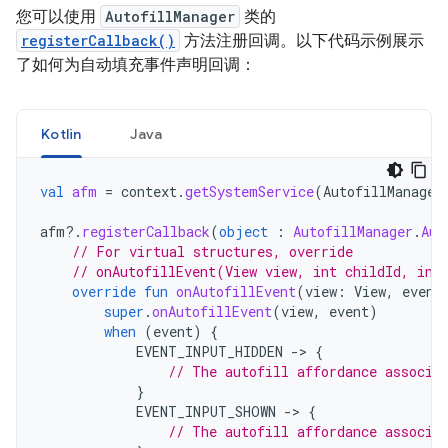
您可以使用
AutofillManager
类的
registerCallback()
方法注册回调。以下代码示例展示
了如何为自动填充事件声明回调：
Kotlin
Java
val
afm
=
context
.
getSystemService
(
AutofillManager
afm
?.
registerCallback
(
object
:
AutofillManager
.
Aut
// For virtual structures, override
// onAutofillEvent(View view, int childId, int
override
fun
onAutofillEvent
(
view
:
View
,
event
super
.
onAutofillEvent
(
view
,
event
)
when
(
event
)
{
EVENT_INPUT_HIDDEN
->
{
// The autofill affordance associa
}
EVENT_INPUT_SHOWN
->
{
// The autofill affordance associa