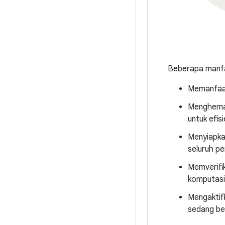
Beberapa manfaa
Memanfaat
Menghemat
untuk efis
Menyiapka
seluruh p
Memverifi
komputasi
Mengaktif
sedang ber