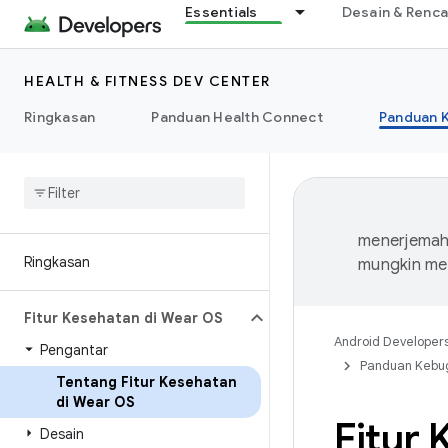
Essentials
Desain & Renc
HEALTH & FITNESS DEV CENTER
Ringkasan
Panduan Health Connect
Panduan 
menerjemahk
Ringkasan
mungkin me
Fitur Kesehatan di Wear OS
Android Developer
Pengantar
Panduan Kebu
Tentang Fitur Kesehatan
di Wear OS
Fitur
Desain