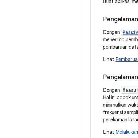
Buat aplikasi m
Pengalaman
Dengan
Passi
menerima pembar
pembaruan data 
Lihat
Pembaruan
Pengalaman 
Dengan
Measu
Hal ini cocok u
minimalkan wakt
frekuensi sampl
perekaman latar
Lihat
Melakukan