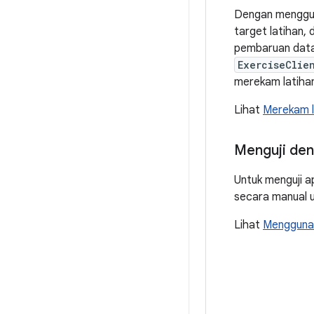
Dengan mengg
target latihan,
pembaruan data 
ExerciseClie
merekam latihan 
Lihat
Merekam l
Menguji den
Untuk menguji a
secara manual u
Lihat
Menggunak