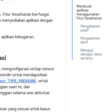
Membuat
aplikasi
n
. Fitur Kesehatan berfungsi
menggunakan
Fitur Kesehatan
k menyediakan aplikasi dengan
Pengalaman
pasif
aplikasi kebugaran.
Pengalaman
aktif
Menguji
dengan data
asi
sintetis
, mengonfigurasi setiap sensor
sendiri untuk mendapatkan
sor.TYPE_PRESSURE
untuk
ian saat ini, dan
ggian selama sesi aktivitas
tan yang sesuai untuk kasus