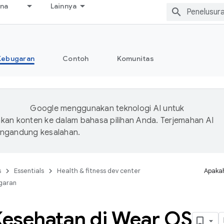
ana
Lainnya
Kebugaran
Contoh
Komunitas
Google menggunakan teknologi AI untuk
an konten ke dalam bahasa pilihan Anda. Terjemahan AI
ngandung kesalahan.
s
Essentials
Health & fitness dev center
Apakah
garan
 Kesehatan di Wear OS