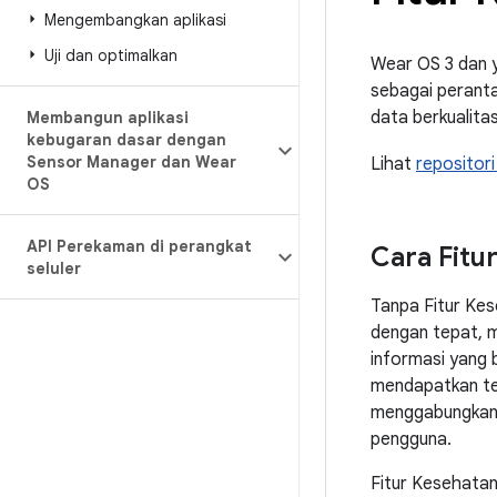
Mengembangkan aplikasi
Uji dan optimalkan
Wear OS 3 dan 
sebagai peranta
data berkualitas
Membangun aplikasi
kebugaran dasar dengan
Sensor Manager dan Wear
Lihat
repositor
OS
API Perekaman di perangkat
Cara Fitu
seluler
Tanpa Fitur Kes
dengan tepat, 
informasi yang 
mendapatkan tek
menggabungkan d
pengguna.
Fitur Kesehata