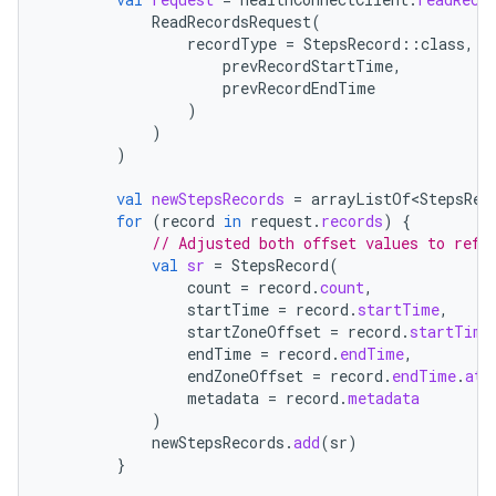
ReadRecordsRequest
(
recordType
=
StepsRecord
::
class
,
t
prevRecordStartTime
,
prevRecordEndTime
)
)
)
val
newStepsRecords
=
arrayListOf<StepsRec
for
(
record
in
request
.
records
)
{
// Adjusted both offset values to refl
val
sr
=
StepsRecord
(
count
=
record
.
count
,
startTime
=
record
.
startTime
,
startZoneOffset
=
record
.
startTime
endTime
=
record
.
endTime
,
endZoneOffset
=
record
.
endTime
.
atZ
metadata
=
record
.
metadata
)
newStepsRecords
.
add
(
sr
)
}