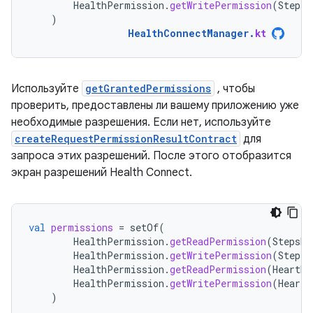
HealthPermission
.
getWritePermission
(
StepsR
)
HealthConnectManager
.
kt
Используйте
getGrantedPermissions
, чтобы
проверить, предоставлены ли вашему приложению уже
необходимые разрешения. Если нет, используйте
createRequestPermissionResultContract
для
запроса этих разрешений. После этого отобразится
экран разрешений Health Connect.
val
permissions
=
setOf
(
HealthPermission
.
getReadPermission
(
StepsRe
HealthPermission
.
getWritePermission
(
StepsR
HealthPermission
.
getReadPermission
(
HeartRa
HealthPermission
.
getWritePermission
(
HeartR
)