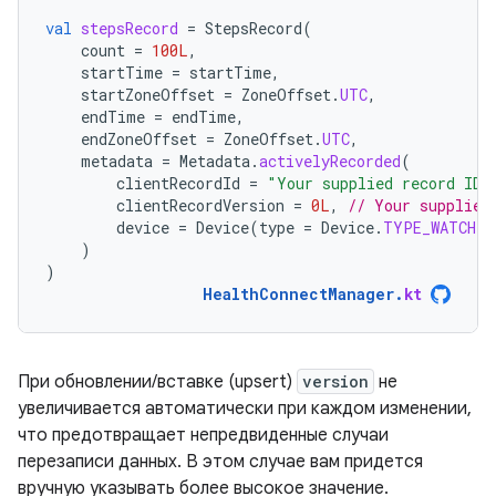
val
stepsRecord
=
StepsRecord
(
count
=
100L
,
startTime
=
startTime
,
startZoneOffset
=
ZoneOffset
.
UTC
,
endTime
=
endTime
,
endZoneOffset
=
ZoneOffset
.
UTC
,
metadata
=
Metadata
.
activelyRecorded
(
clientRecordId
=
"Your supplied record ID"
clientRecordVersion
=
0L
,
// Your supplied
device
=
Device
(
type
=
Device
.
TYPE_WATCH
)
)
)
HealthConnectManager
.
kt
При обновлении/вставке (upsert)
version
не
увеличивается автоматически при каждом изменении,
что предотвращает непредвиденные случаи
перезаписи данных. В этом случае вам придется
вручную указывать более высокое значение.