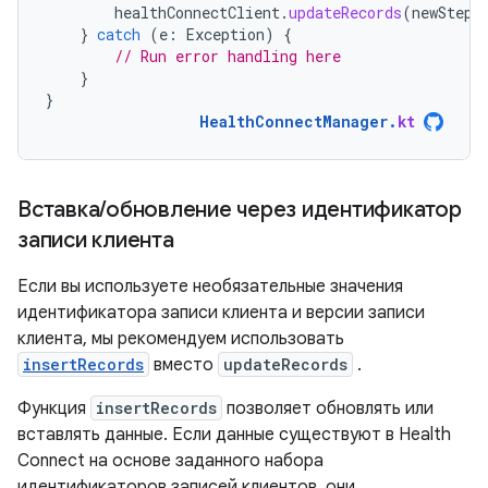
healthConnectClient
.
updateRecords
(
newSteps
}
catch
(
e
:
Exception
)
{
// Run error handling here
}
}
HealthConnectManager
.
kt
Вставка
/
обновление через идентификатор
записи клиента
Если вы используете необязательные значения
идентификатора записи клиента и версии записи
клиента, мы рекомендуем использовать
insertRecords
вместо
updateRecords
.
Функция
insertRecords
позволяет обновлять или
вставлять данные. Если данные существуют в Health
Connect на основе заданного набора
идентификаторов записей клиентов, они