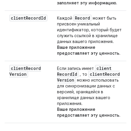
заполняет эту информацию.
client
Record
Id
Record
Каждой
может быть
присвоен уникальный
идентификатор, который будет
служить ссылкой в ​​хранилище
данных вашего приложения.
Ваше приложение
предоставляет эту ценность.
client
Record
client
Если запись имеет
Version
Record
Id
client
Record
, то
Version
можно использовать
для синхронизации данных с
версией, хранящейся в
хранилище данных вашего
приложения.
Ваше приложение
предоставляет эту ценность.