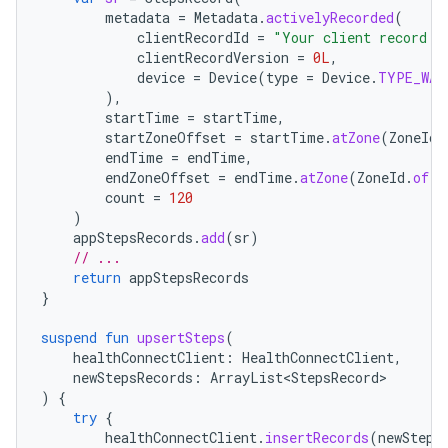
metadata
=
Metadata
.
activelyRecorded
(
clientRecordId
=
"Your client record I
clientRecordVersion
=
0L
,
device
=
Device
(
type
=
Device
.
TYPE_WAT
),
startTime
=
startTime
,
startZoneOffset
=
startTime
.
atZone
(
ZoneId
.
endTime
=
endTime
,
endZoneOffset
=
endTime
.
atZone
(
ZoneId
.
of
(
"
count
=
120
)
appStepsRecords
.
add
(
sr
)
// ...
return
appStepsRecords
}
suspend
fun
upsertSteps
(
healthConnectClient
:
HealthConnectClient
,
newStepsRecords
:
ArrayList<StepsRecord>
)
{
try
{
healthConnectClient
.
insertRecords
(
newSteps