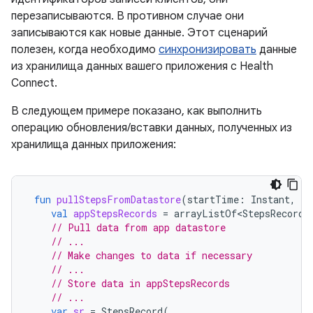
перезаписываются. В противном случае они
записываются как новые данные. Этот сценарий
полезен, когда необходимо
синхронизировать
данные
из хранилища данных вашего приложения с Health
Connect.
В следующем примере показано, как выполнить
операцию обновления/вставки данных, полученных из
хранилища данных приложения:
fun
pullStepsFromDatastore
(
startTime
:
Instant
,
en
val
appStepsRecords
=
arrayListOf<StepsRecord>
// Pull data from app datastore
// ...
// Make changes to data if necessary
// ...
// Store data in appStepsRecords
// ...
var
sr
=
StepsRecord
(