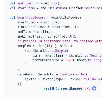
val
endTime
=
Instant
.
now
()
val
startTime
=
endTime
.
minus
(
Duration
.
ofMinutes
(
5
val
heartRateRecord
=
HeartRateRecord
(
startTime
=
startTime
,
startZoneOffset
=
ZoneOffset
.
UTC
,
endTime
=
endTime
,
endZoneOffset
=
ZoneOffset
.
UTC
,
// records 10 arbitrary data, to replace with 
samples
=
List
(
10
)
{
index
-
HeartRateRecord
.
Sample
(
time
=
startTime
+
Duration
.
ofSeconds
(
beatsPerMinute
=
100
+
index
.
toLong
(),
)
},
metadata
=
Metadata
.
activelyRecorded
(
device
=
Device
(
type
=
Device
.
TYPE_WATCH
)
))
HealthConnectManager
.
kt