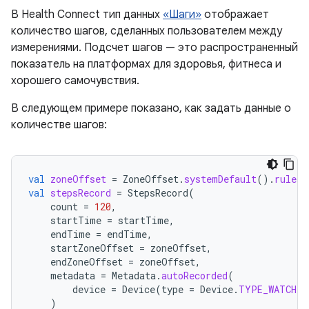
В Health Connect тип данных
«Шаги»
отображает
количество шагов, сделанных пользователем между
измерениями. Подсчет шагов — это распространенный
показатель на платформах для здоровья, фитнеса и
хорошего самочувствия.
В следующем примере показано, как задать данные о
количестве шагов:
val
zoneOffset
=
ZoneOffset
.
systemDefault
().
rules
.
val
stepsRecord
=
StepsRecord
(
count
=
120
,
startTime
=
startTime
,
endTime
=
endTime
,
startZoneOffset
=
zoneOffset
,
endZoneOffset
=
zoneOffset
,
metadata
=
Metadata
.
autoRecorded
(
device
=
Device
(
type
=
Device
.
TYPE_WATCH
)
)