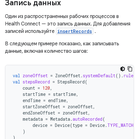
Запись данных
Один из распространенных рабочих процессов в
Health Connect — это запись данных. Для добавления
записей используйте
insertRecords
.
В следующем примере показано, как записывать
данные, включая количество шагов:
val
zoneOffset
=
ZoneOffset
.
systemDefault
().
rules
.
val
stepsRecord
=
StepsRecord
(
count
=
120
,
startTime
=
startTime
,
endTime
=
endTime
,
startZoneOffset
=
zoneOffset
,
endZoneOffset
=
zoneOffset
,
metadata
=
Metadata
.
autoRecorded
(
device
=
Device
(
type
=
Device
.
TYPE_WATCH
)
)
)