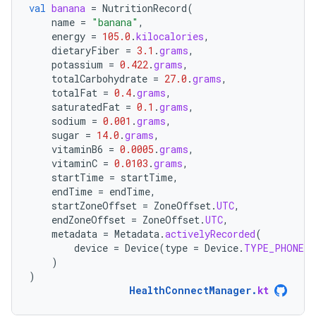
val
banana
=
NutritionRecord
(
name
=
"banana"
,
energy
=
105.0
.
kilocalories
,
dietaryFiber
=
3.1
.
grams
,
potassium
=
0.422
.
grams
,
totalCarbohydrate
=
27.0
.
grams
,
totalFat
=
0.4
.
grams
,
saturatedFat
=
0.1
.
grams
,
sodium
=
0.001
.
grams
,
sugar
=
14.0
.
grams
,
vitaminB6
=
0.0005
.
grams
,
vitaminC
=
0.0103
.
grams
,
startTime
=
startTime
,
endTime
=
endTime
,
startZoneOffset
=
ZoneOffset
.
UTC
,
endZoneOffset
=
ZoneOffset
.
UTC
,
metadata
=
Metadata
.
activelyRecorded
(
device
=
Device
(
type
=
Device
.
TYPE_PHONE
)
)
)
HealthConnectManager
.
kt