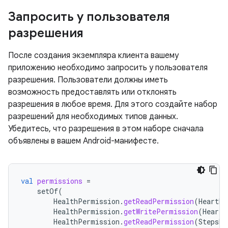
Запросить у пользователя
разрешения
После создания экземпляра клиента вашему
приложению необходимо запросить у пользователя
разрешения. Пользователи должны иметь
возможность предоставлять или отклонять
разрешения в любое время. Для этого создайте набор
разрешений для необходимых типов данных.
Убедитесь, что разрешения в этом наборе сначала
объявлены в вашем Android-манифесте.
val
permissions
=
setOf
(
HealthPermission
.
getReadPermission
(
HeartRa
HealthPermission
.
getWritePermission
(
HeartR
HealthPermission
.
getReadPermission
(
StepsRe