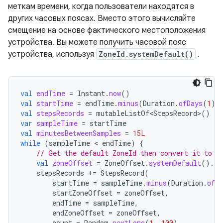
меткам времени, когда пользователи находятся в
других часовых поясах. Вместо этого вычисляйте
смещение на основе фактического местоположения
устройства. Вы можете получить часовой пояс
устройства, используя
ZoneId.systemDefault()
.
val
endTime
=
Instant
.
now
()
val
startTime
=
endTime
.
minus
(
Duration
.
ofDays
(
1
))
val
stepsRecords
=
mutableListOf<StepsRecord>
()
var
sampleTime
=
startTime
val
minutesBetweenSamples
=
15L
while
(
sampleTime
 < 
endTime
)
{
// Get the default ZoneId then convert it to a
val
zoneOffset
=
ZoneOffset
.
systemDefault
().
ru
stepsRecords
+=
StepsRecord
(
startTime
=
sampleTime
.
minus
(
Duration
.
ofMi
startZoneOffset
=
zoneOffset
,
endTime
=
sampleTime
,
endZoneOffset
=
zoneOffset
,
count
=
Random
.
nextLong
(
1
,
100
),