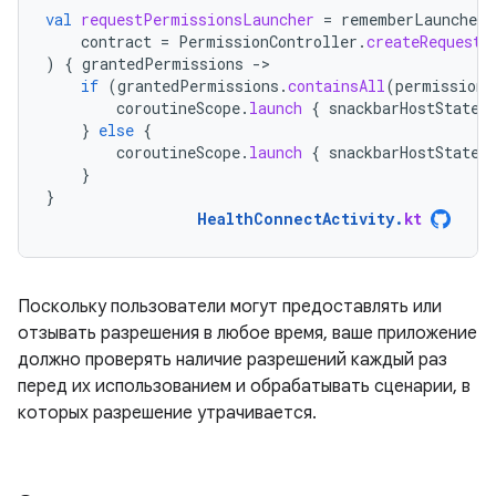
val
requestPermissionsLauncher
=
rememberLauncherF
contract
=
PermissionController
.
createRequestP
)
{
grantedPermissions
-
if
(
grantedPermissions
.
containsAll
(
permissions
coroutineScope
.
launch
{
snackbarHostState
.
}
else
{
coroutineScope
.
launch
{
snackbarHostState
.
}
}
HealthConnectActivity
.
kt
Поскольку пользователи могут предоставлять или
отзывать разрешения в любое время, ваше приложение
должно проверять наличие разрешений каждый раз
перед их использованием и обрабатывать сценарии, в
которых разрешение утрачивается.