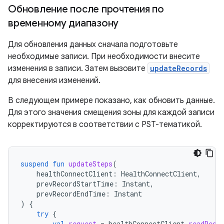
Обновление после прочтения по
временному диапазону
Для обновления данных сначала подготовьте
необходимые записи. При необходимости внесите
изменения в записи. Затем вызовите
updateRecords
для внесения изменений.
В следующем примере показано, как обновить данные.
Для этого значения смещения зоны для каждой записи
корректируются в соответствии с PST-тематикой.
suspend
fun
updateSteps
(
healthConnectClient
:
HealthConnectClient
,
prevRecordStartTime
:
Instant
,
prevRecordEndTime
:
Instant
)
{
try
{
val
request
=
healthConnectClient
.
readReco