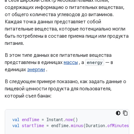
в себя широкий спектр необязательных полей,
содержащих информацию о питательных веществах,
от общего количества углеводов до витаминов.
Каждая точка данных представляет собой
питательные вещества, которые потенциально могли
быть потреблены в составе приема пищи или продукта
питания.
В этом типе данных все питательные вещества
представлены в единицах
массы
, а
energy
— в
единицах
энергии
.
В следующем примере показано, как задать данные о
пищевой ценности продукта для пользователя,
который съел банан:
val
endTime
=
Instant
.
now
()
val
startTime
=
endTime
.
minus
(
Duration
.
ofMinutes
(
1