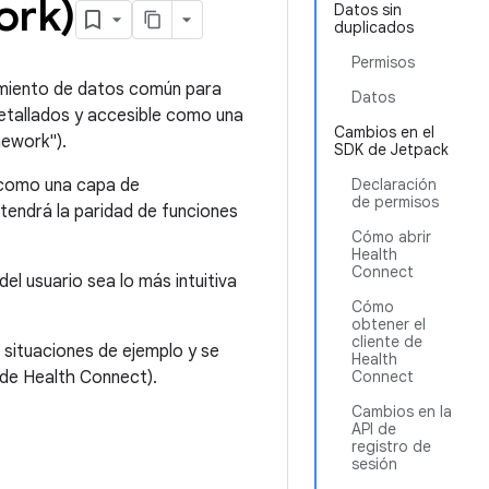
ork)
Datos sin
duplicados
Permisos
miento de datos común para
Datos
detallados y accesible como una
Cambios en el
ework").
SDK de Jetpack
 como una capa de
Declaración
de permisos
tendrá la paridad de funciones
Cómo abrir
Health
Connect
el usuario sea lo más intuitiva
Cómo
obtener el
cliente de
 situaciones de ejemplo y se
Health
 de Health Connect).
Connect
Cambios en la
API de
registro de
sesión