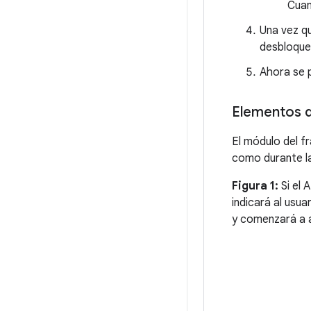
Cuan
Una vez q
desbloque
Ahora se p
Elementos d
El módulo del f
como durante la
Figura 1:
Si el 
indicará al usua
y comenzará a 