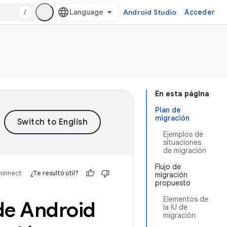
/
Android Studio
Acceder
En esta página
Plan de
migración
Ejemplos de
situaciones
de migración
Flujo de
Connect
¿Te resultó útil?
migración
propuesto
Elementos de
de Android
la IU de
migración