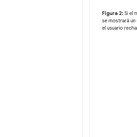
Figura 2:
Si el 
se mostrará un m
el usuario rech