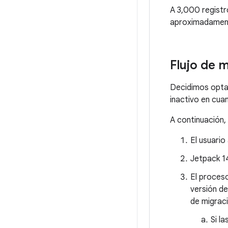
A 3,000 registr
aproximadamente
Flujo de 
Decidimos opta
inactivo en cuan
A continuación, 
El usuario
Jetpack 14
El proceso
versión d
de migraci
Si l