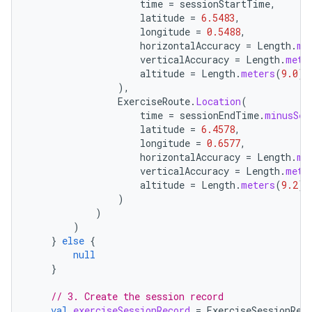
time
=
sessionStartTime
,
latitude
=
6.5483
,
longitude
=
0.5488
,
horizontalAccuracy
=
Length
.
me
verticalAccuracy
=
Length
.
mete
altitude
=
Length
.
meters
(
9.0
),
),
ExerciseRoute
.
Location
(
time
=
sessionEndTime
.
minusSec
latitude
=
6.4578
,
longitude
=
0.6577
,
horizontalAccuracy
=
Length
.
me
verticalAccuracy
=
Length
.
mete
altitude
=
Length
.
meters
(
9.2
),
)
)
)
}
else
{
null
}
// 3. Create the session record
val
exerciseSessionRecord
=
ExerciseSessionRec