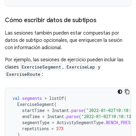
Cómo escribir datos de subtipos
Las sesiones también pueden estar compuestas por
datos de subtipo opcionales, que enriquecen la sesión
con información adicional.
Por ejemplo, las sesiones de ejercicio pueden incluir las
clases
ExerciseSegment
,
ExerciseLap
y
ExerciseRoute
:
val
segments
=
listOf
(
ExerciseSegment
(
startTime
=
Instant
.
parse
(
"2022-01-02T10:10:1
endTime
=
Instant
.
parse
(
"2022-01-02T10:10:13Z
segmentType
=
ActivitySegmentType
.
BENCH_PRESS
,
repetitions
=
373
)