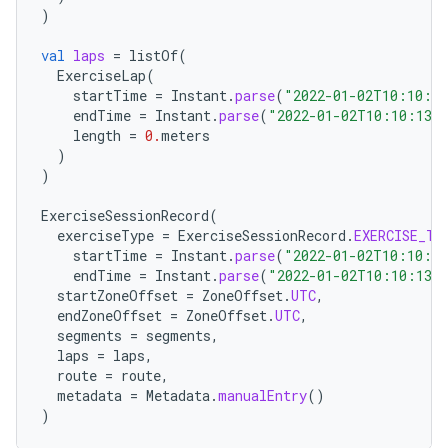
)
val
laps
=
listOf
(
ExerciseLap
(
startTime
=
Instant
.
parse
(
"2022-01-02T10:10:1
endTime
=
Instant
.
parse
(
"2022-01-02T10:10:13Z
length
=
0.
meters
)
)
ExerciseSessionRecord
(
exerciseType
=
ExerciseSessionRecord
.
EXERCISE_TY
startTime
=
Instant
.
parse
(
"2022-01-02T10:10:1
endTime
=
Instant
.
parse
(
"2022-01-02T10:10:13Z
startZoneOffset
=
ZoneOffset
.
UTC
,
endZoneOffset
=
ZoneOffset
.
UTC
,
segments
=
segments
,
laps
=
laps
,
route
=
route
,
metadata
=
Metadata
.
manualEntry
()
)