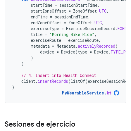
startTime
=
sessionStartTime
,
startZoneOffset
=
ZoneOffset
.
UTC
,
endTime
=
sessionEndTime
,
endZoneOffset
=
ZoneOffset
.
UTC
,
exerciseType
=
ExerciseSessionRecord
.
EXERC
title
=
"Morning Bike Ride"
,
exerciseRoute
=
exerciseRoute
,
metadata
=
Metadata
.
activelyRecorded
(
device
=
Device
(
type
=
Device
.
TYPE_PHO
)
)
// 4. Insert into Health Connect
client
.
insertRecords
(
listOf
(
exerciseSessionRec
}
MyWearableService
.
kt
Sesiones de ejercicio