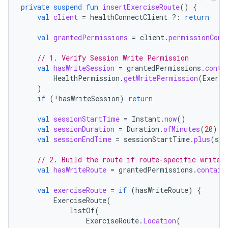
private
suspend
fun
insertExerciseRoute
()
{
val
client
=
healthConnectClient
?:
return
val
grantedPermissions
=
client
.
permissionCont
// 1. Verify Session Write Permission
val
hasWriteSession
=
grantedPermissions
.
conta
HealthPermission
.
getWritePermission
(
Exerci
)
if
(
!
hasWriteSession
)
return
val
sessionStartTime
=
Instant
.
now
()
val
sessionDuration
=
Duration
.
ofMinutes
(
20
)
val
sessionEndTime
=
sessionStartTime
.
plus
(
ses
// 2. Build the route if route-specific write 
val
hasWriteRoute
=
grantedPermissions
.
contain
val
exerciseRoute
=
if
(
hasWriteRoute
)
{
ExerciseRoute
(
listOf
(
ExerciseRoute
.
Location
(