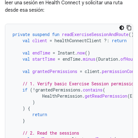
leer una sesión en Health Connect y solicitar una ruta
desde esa sesión:
private
suspend
fun
readExerciseSessionAndRoute
()
val
client
=
healthConnectClient
?:
return
val
endTime
=
Instant
.
now
()
val
startTime
=
endTime
.
minus
(
Duration
.
ofHours
val
grantedPermissions
=
client
.
permissionCont
// 1. Verify basic Exercise Session permission
if
(
!
grantedPermissions
.
contains
(
HealthPermission
.
getReadPermission
(
Exe
)
)
{
return
}
// 2. Read the sessions