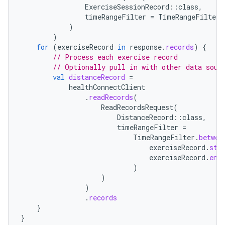
ExerciseSessionRecord
::
class
,
timeRangeFilter
=
TimeRangeFilter
.
)
)
for
(
exerciseRecord
in
response
.
records
)
{
// Process each exercise record
// Optionally pull in with other data sour
val
distanceRecord
=
healthConnectClient
.
readRecords
(
ReadRecordsRequest
(
DistanceRecord
::
class
,
timeRangeFilter
=
TimeRangeFilter
.
betwee
exerciseRecord
.
sta
exerciseRecord
.
end
)
)
)
.
records
}
}