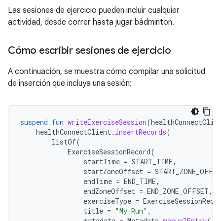
Las sesiones de ejercicio pueden incluir cualquier
actividad, desde correr hasta jugar bádminton.
Cómo escribir sesiones de ejercicio
A continuación, se muestra cómo compilar una solicitud
de inserción que incluya una sesión:
suspend
fun
writeExerciseSession
(
healthConnectClie
healthConnectClient
.
insertRecords
(
listOf
(
ExerciseSessionRecord
(
startTime
=
START_TIME
,
startZoneOffset
=
START_ZONE_OFFS
endTime
=
END_TIME
,
endZoneOffset
=
END_ZONE_OFFSET
,
exerciseType
=
ExerciseSessionReco
title
=
"My Run"
,
metadata
=
Metadata
.
manualEntry
()