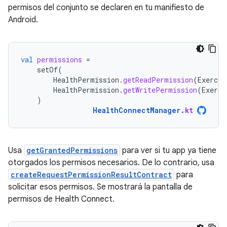
permisos del conjunto se declaren en tu manifiesto de
Android.
val
permissions
=
setOf
(
HealthPermission
.
getReadPermission
(
Exercis
HealthPermission
.
getWritePermission
(
Exerci
)
HealthConnectManager
.
kt
Usa
getGrantedPermissions
para ver si tu app ya tiene
otorgados los permisos necesarios. De lo contrario, usa
createRequestPermissionResultContract
para
solicitar esos permisos. Se mostrará la pantalla de
permisos de Health Connect.