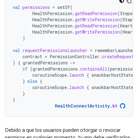
val
permissions
=
setOf
(
HealthPermission
.
getReadPermission
(
StepsRe
HealthPermission
.
getWritePermission
(
StepsR
HealthPermission
.
getReadPermission
(
HeartRa
HealthPermission
.
getWritePermission
(
HeartR
)
val
requestPermissionsLauncher
=
rememberLauncherF
contract
=
PermissionController
.
createRequestP
)
{
grantedPermissions
-
if
(
grantedPermissions
.
containsAll
(
permissions
coroutineScope
.
launch
{
snackbarHostState
.
}
else
{
coroutineScope
.
launch
{
snackbarHostState
.
}
}
HealthConnectActivity
.
kt
Debido a que los usuarios pueden otorgar o revocar
permisos en cualquier momento, tu app debe verificarlos