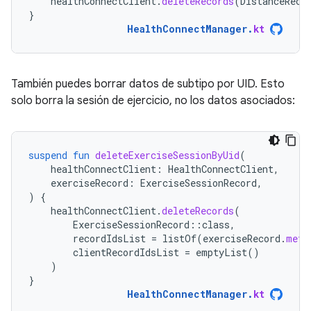
healthConnectClient
.
deleteRecords
(
DistanceReco
}
HealthConnectManager
.
kt
También puedes borrar datos de subtipo por UID. Esto
solo borra la sesión de ejercicio, no los datos asociados:
suspend
fun
deleteExerciseSessionByUid
(
healthConnectClient
:
HealthConnectClient
,
exerciseRecord
:
ExerciseSessionRecord
,
)
{
healthConnectClient
.
deleteRecords
(
ExerciseSessionRecord
::
class
,
recordIdsList
=
listOf
(
exerciseRecord
.
meta
clientRecordIdsList
=
emptyList
()
)
}
HealthConnectManager
.
kt