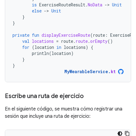
is
ExerciseRouteResult
.
NoData
-
>
Unit
else
-
>
Unit
}
}
private
fun
displayExerciseRoute
(
route
:
ExerciseRo
val
locations
=
route
.
route
.
orEmpty
()
for
(
location
in
locations
)
{
println
(
location
)
}
}
MyWearableService
.
kt
Escribe una ruta de ejercicio
En el siguiente código, se muestra cómo registrar una
sesión que incluye una ruta de ejercicio: