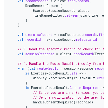
val
readResponse
=
client
.
readRecords
(
ReadRecordsRequest
(
ExerciseSessionRecord
::
class
,
TimeRangeFilter
.
between
(
startTime
,
end
)
)
val
exerciseRecord
=
readResponse
.
records
.
firs
val
recordId
=
exerciseRecord
.
metadata
.
id
// 3. Read the specific record to check for th
val
sessionResponse
=
client
.
readRecord
(
Exerci
// 4. Handle the Route Result directly from th
when
(
val
routeResult
=
sessionResponse
.
record
is
ExerciseRouteResult
.
Data
-
>
{
displayExerciseRoute
(
routeResult
.
exerc
}
is
ExerciseRouteResult
.
ConsentRequired
-
>
// Since you are in a Service, you can
// Send a notification to the user to 
handleConsentRequired
(
recordId
)
}