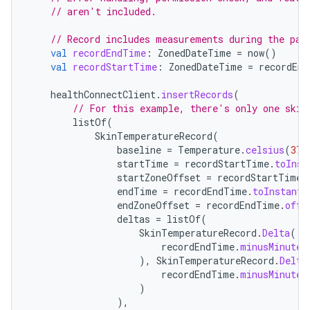
// aren't included.
// Record includes measurements during the pas
val
recordEndTime
:
ZonedDateTime
=
now
()
val
recordStartTime
:
ZonedDateTime
=
recordEnd
healthConnectClient
.
insertRecords
(
// For this example, there's only one skin
listOf
(
SkinTemperatureRecord
(
baseline
=
Temperature
.
celsius
(
37.
startTime
=
recordStartTime
.
toInst
startZoneOffset
=
recordStartTime
.
endTime
=
recordEndTime
.
toInstant
(
endZoneOffset
=
recordEndTime
.
offs
deltas
=
listOf
(
SkinTemperatureRecord
.
Delta
(
recordEndTime
.
minusMinutes
),
SkinTemperatureRecord
.
Delta
recordEndTime
.
minusMinutes
)
),