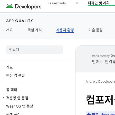
Essentials
디자인 및 계획
APP QUALITY
개요
핵심 가치
사용자 환경
기술 품질
언어로 번역합
개요
핵심 앱 품질
Android Developer
폼 팩터
컴포저
적응형 앱 품질
Wear OS 앱 품질
위젯 품질
참고:
develop