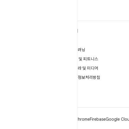
ANDROID 자세히 알아보기
탐색
Android
게임
엔터프라이즈용 Android
머신러닝
보안
건강 및 피트니스
소스
카메라 및 미디어
뉴스
개인정보처리방침
블로그
5G
팟캐스트
Android
Chrome
Firebase
Google Clou