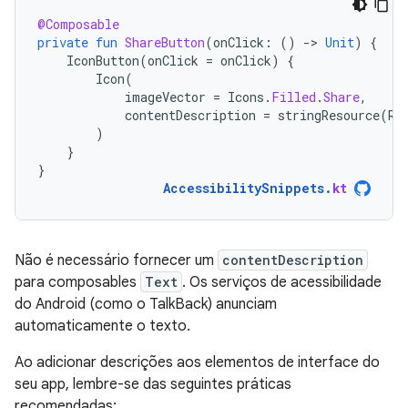
@Composable
private
fun
ShareButton
(
onClick
:
()
-
>
Unit
)
{
IconButton
(
onClick
=
onClick
)
{
Icon
(
imageVector
=
Icons
.
Filled
.
Share
,
contentDescription
=
stringResource
(
R
.
)
}
}
AccessibilitySnippets
.
kt
Não é necessário fornecer um
contentDescription
para composables
Text
. Os serviços de acessibilidade
do Android (como o TalkBack) anunciam
automaticamente o texto.
Ao adicionar descrições aos elementos de interface do
seu app, lembre-se das seguintes práticas
recomendadas: