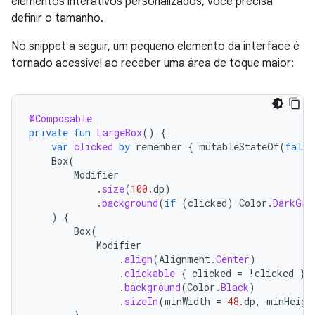
elementos interativos personalizados, você precisa
definir o tamanho.
No snippet a seguir, um pequeno elemento da interface é
tornado acessível ao receber uma área de toque maior:
@Composable
private
fun
LargeBox
()
{
var
clicked
by
remember
{
mutableStateOf
(
false
Box
(
Modifier
.
size
(
100.
dp
)
.
background
(
if
(
clicked
)
Color
.
DarkGra
)
{
Box
(
Modifier
.
align
(
Alignment
.
Center
)
.
clickable
{
clicked
=
!
clicked
}
.
background
(
Color
.
Black
)
.
sizeIn
(
minWidth
=
48.
dp
,
minHeigh