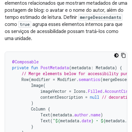
elementos relacionados que mostram metadados de uma
postagem de blog: o avatar e o nome do autor, além do
tempo estimado de leitura. Definir
mergeDescendants
como
true
agrupa esses elementos internos para que
os serviços de acessibilidade possam tratá-los como
uma unidade.
@Composable
private
fun
PostMetadata
(
metadata
:
Metadata
)
{
// Merge elements below for accessibility purp
Row
(
modifier
=
Modifier
.
semantics
(
mergeDescend
Image
(
imageVector
=
Icons
.
Filled
.
AccountCirc
contentDescription
=
null
// decorativ
)
Column
{
Text
(
metadata
.
author
.
name
)
Text
(
"
${
metadata
.
date
}
 • 
${
metadata
.
re
}