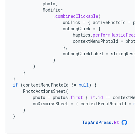
photo
,
Modifier
.
combinedClickable
(
onClick
=
{
activePhotoId
=
ph
onLongClick
=
{
haptics
.
performHapticFeedb
contextMenuPhotoId
=
photo
},
onLongClickLabel
=
stringResou
)
)
}
}
if
(
contextMenuPhotoId
!=
null
)
{
PhotoActionsSheet
(
photo
=
photos
.
first
{
it
.
id
==
contextMen
onDismissSheet
=
{
contextMenuPhotoId
=
nu
)
}
TapAndPress
.
kt