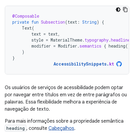
@Composable
private
fun
Subsection
(
text
:
String
)
{
Text
(
text
=
text
,
style
=
MaterialTheme
.
typography
.
headlineS
modifier
=
Modifier
.
semantics
{
heading
()
)
}
AccessibilitySnippets
.
kt
Os usuários de serviços de acessibilidade podem optar
por navegar entre títulos em vez de entre parágrafos ou
palavras. Essa flexibilidade melhora a experiência de
navegação de texto.
Para mais informações sobre a propriedade semântica
heading
, consulte
Cabeçalhos
.