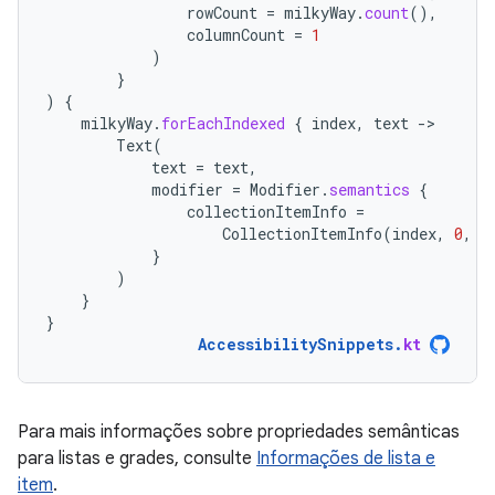
rowCount
=
milkyWay
.
count
(),
columnCount
=
1
)
}
)
{
milkyWay
.
forEachIndexed
{
index
,
text
-
Text
(
text
=
text
,
modifier
=
Modifier
.
semantics
{
collectionItemInfo
=
CollectionItemInfo
(
index
,
0
,
0
}
)
}
}
AccessibilitySnippets
.
kt
Para mais informações sobre propriedades semânticas
para listas e grades, consulte
Informações de lista e
item
.