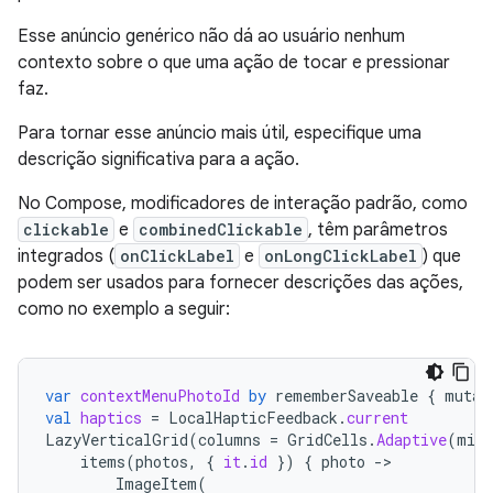
Esse anúncio genérico não dá ao usuário nenhum
contexto sobre o que uma ação de tocar e pressionar
faz.
Para tornar esse anúncio mais útil, especifique uma
descrição significativa para a ação.
No Compose, modificadores de interação padrão, como
clickable
e
combinedClickable
, têm parâmetros
integrados (
onClickLabel
e
onLongClickLabel
) que
podem ser usados para fornecer descrições das ações,
como no exemplo a seguir:
var
contextMenuPhotoId
by
rememberSaveable
{
mutab
val
haptics
=
LocalHapticFeedback
.
current
LazyVerticalGrid
(
columns
=
GridCells
.
Adaptive
(
minS
items
(
photos
,
{
it
.
id
})
{
photo
-
ImageItem
(