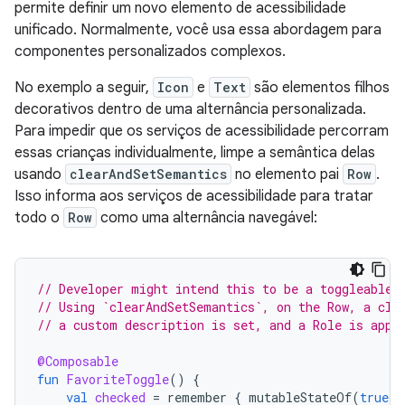
permite definir um novo elemento de acessibilidade
unificado. Normalmente, você usa essa abordagem para
componentes personalizados complexos.
No exemplo a seguir,
Icon
e
Text
são elementos filhos
decorativos dentro de uma alternância personalizada.
Para impedir que os serviços de acessibilidade percorram
essas crianças individualmente, limpe a semântica delas
usando
clearAndSetSemantics
no elemento pai
Row
.
Isso informa aos serviços de acessibilidade para tratar
todo o
Row
como uma alternância navegável:
// Developer might intend this to be a toggleable.
// Using `clearAndSetSemantics`, on the Row, a cli
// a custom description is set, and a Role is appl
@Composable
fun
FavoriteToggle
()
{
val
checked
=
remember
{
mutableStateOf
(
true
)