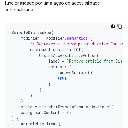
funcionalidade por uma ação de acessibilidade
personalizada:
SwipeToDismissBox
(
modifier
=
Modifier
.
semantics
{
// Represents the swipe to dismiss for acc
customActions
=
listOf
(
CustomAccessibilityAction
(
label
=
"Remove article from list"
action
=
{
removeArticle
()
true
}
)
)
},
state
=
rememberSwipeToDismissBoxState
(),
backgroundContent
=
{}
)
{
ArticleListItem
()