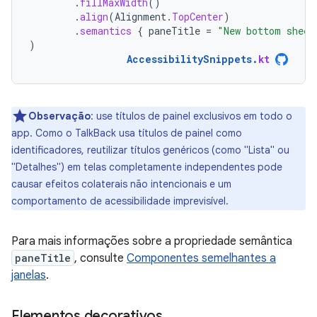
.
fillMaxWidth
()
.
align
(
Alignment
.
TopCenter
)
.
semantics
{
paneTitle
=
"New bottom sheet
)
AccessibilitySnippets
.
kt
Observação
:
use títulos de painel exclusivos em todo o
app. Como o TalkBack usa títulos de painel como
identificadores, reutilizar títulos genéricos (como "Lista" ou
"Detalhes") em telas completamente independentes pode
causar efeitos colaterais não intencionais e um
comportamento de acessibilidade imprevisível.
Para mais informações sobre a propriedade semântica
paneTitle
, consulte
Componentes semelhantes a
janelas
.
Elementos decorativos