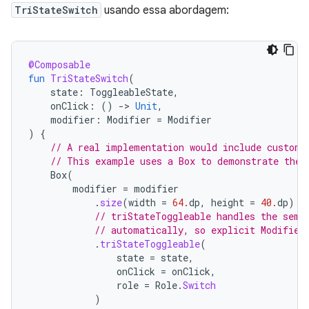
TriStateSwitch
usando essa abordagem:
@Composable
fun
TriStateSwitch
(
state
:
ToggleableState
,
onClick
:
()
->
Unit
,
modifier
:
Modifier
=
Modifier
)
{
// A real implementation would include custom 
// This example uses a Box to demonstrate the 
Box
(
modifier
=
modifier
.
size
(
width
=
64.
dp
,
height
=
40.
dp
)
// triStateToggleable handles the sema
// automatically, so explicit Modifier
.
triStateToggleable
(
state
=
state
,
onClick
=
onClick
,
role
=
Role
.
Switch
)