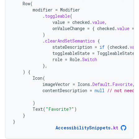
Row
(
modifier
=
Modifier
.
toggleable
(
value
=
checked
.
value
,
onValueChange
=
{
checked
.
value
=
)
.
clearAndSetSemantics
{
stateDescription
=
if
(
checked
.
val
toggleableState
=
ToggleableState
(
role
=
Role
.
Switch
},
)
{
Icon
(
imageVector
=
Icons
.
Default
.
Favorite
,
contentDescription
=
null
// not neede
)
Text
(
"Favorite?"
)
}
}
AccessibilitySnippets
.
kt