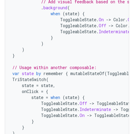
// Add visual feedback based on the st
.
background
(
when
(
state
)
{
ToggleableState
.
On
->
Color
.
Gr
ToggleableState
.
Off
->
Color
.
G
ToggleableState
.
Indeterminate
}
)
)
}
// Usage within another composable:
var
state
by
remember
{
mutableStateOf
(
ToggleableS
TriStateSwitch
(
state
=
state
,
onClick
=
{
state
=
when
(
state
)
{
ToggleableState
.
Off
->
ToggleableState
ToggleableState
.
Indeterminate
->
Toggl
ToggleableState
.
On
->
ToggleableState
.
}
}
)