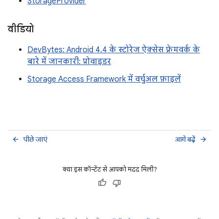
StorageProvider
वीडियो
DevBytes: Android 4.4 के स्टोरेज ऐक्सेस फ़्रेमवर्क के
बारे में जानकारी: प्रोवाइडर
Storage Access Framework में वर्चुअल फ़ाइलें
पीछे जाएं
आगे बढ़ें
arrow_back
arrow_forward
क्या इस कॉन्टेंट से आपको मदद मिली?