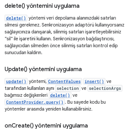
delete(
) yöntemini uygulama
delete()
yöntemi veri depolama alanınızdaki satırları
silmesi gerekmez. Senkronizasyon adaptörü kullanıyorsanız
sağlayıcınıza danışarak, silinmiş satırları işaretleyebilirsiniz
"sil" ile işaretini kullanın. Senkronizasyon bağdaştırıcısı,
sağlayıcıdan silmeden önce silinmiş satırları kontrol edip
sunucudan kaldırın.
Update(
) yöntemini uygulama
update()
yöntemi,
ContentValues
insert()
ve
tarafından kullanılan aynı
selection
ve
selectionArgs
bağımsız değişkenleri
delete()
ve
ContentProvider.query()
. Bu sayede kodu bu
yöntemler arasında yeniden kullanabilirsiniz.
on
Create(
) yöntemini uygulama