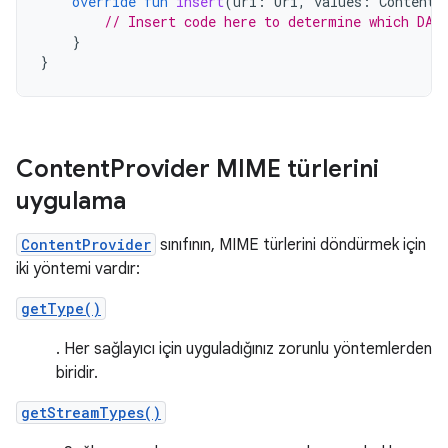
override
fun
insert
(
uri
:
Uri
,
values
:
ContentV
// Insert code here to determine which DAO
}
}
Content
Provider MIME türlerini
uygulama
ContentProvider
sınıfının, MIME türlerini döndürmek için
iki yöntemi vardır:
getType()
. Her sağlayıcı için uyguladığınız zorunlu yöntemlerden
biridir.
getStreamTypes()