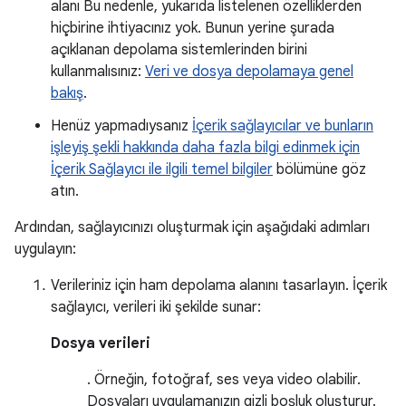
alanı Bu nedenle, yukarıda listelenen özelliklerden
hiçbirine ihtiyacınız yok. Bunun yerine şurada
açıklanan depolama sistemlerinden birini
kullanmalısınız:
Veri ve dosya depolamaya genel
bakış
.
Henüz yapmadıysanız
İçerik sağlayıcılar ve bunların
işleyiş şekli hakkında daha fazla bilgi edinmek için
İçerik Sağlayıcı ile ilgili temel bilgiler
bölümüne göz
atın.
Ardından, sağlayıcınızı oluşturmak için aşağıdaki adımları
uygulayın:
Verileriniz için ham depolama alanını tasarlayın. İçerik
sağlayıcı, verileri iki şekilde sunar:
Dosya verileri
. Örneğin, fotoğraf, ses veya video olabilir.
Dosyaları uygulamanızın gizli boşluk oluşturur.