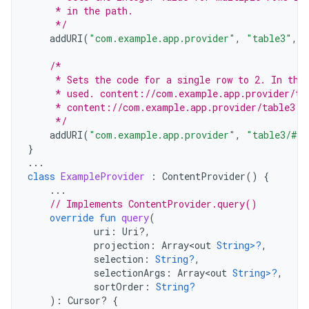
     * in the path.
     */
addURI
(
"com.example.app.provider"
,
"table3"
,
1
/*
     * Sets the code for a single row to 2. In thi
     * used. content://com.example.app.provider/ta
     * content://com.example.app.provider/table3 d
     */
addURI
(
"com.example.app.provider"
,
"table3/#"
,
}
...
class
ExampleProvider
:
ContentProvider
()
{
...
// Implements ContentProvider.query()
override
fun
query
(
uri
:
Uri?,
projection
:
Array<out
String>?
,
selection
:
String?
,
selectionArgs
:
Array<out
String>?
,
sortOrder
:
String?
):
Cursor? 
{