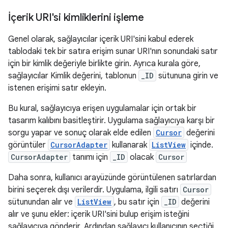
İçerik URI'si kimliklerini işleme
Genel olarak, sağlayıcılar içerik URI'sini kabul ederek
tablodaki tek bir satıra erişim sunar URI'nın sonundaki satır
için bir kimlik değeriyle birlikte girin. Ayrıca kurala göre,
sağlayıcılar Kimlik değerini, tablonun
_ID
sütununa girin ve
istenen erişimi satır ekleyin.
Bu kural, sağlayıcıya erişen uygulamalar için ortak bir
tasarım kalıbını basitleştirir. Uygulama sağlayıcıya karşı bir
sorgu yapar ve sonuç olarak elde edilen
Cursor
değerini
görüntüler
CursorAdapter
kullanarak
ListView
içinde.
CursorAdapter
tanımı için
_ID
olacak
Cursor
Daha sonra, kullanıcı arayüzünde görüntülenen satırlardan
birini seçerek dışı verilerdir. Uygulama, ilgili satırı
Cursor
sütunundan alır ve
ListView
, bu satır için
_ID
değerini
alır ve şunu ekler: içerik URI'sini bulup erişim isteğini
sağlayıcıya gönderir. Ardından sağlayıcı kullanıcının seçtiği