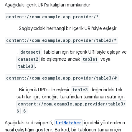
Aşağıdaki içerik URI'si kalıpları mümkündür:
content://com.example.app.provider/*
. Sağlayıcıdaki herhangi bir içerik URI'siyle eşleşir.
content://com.example.app.provider/table2/*
.
dataset1
tabloları için bir içerik URI'siyle eşleşir ve
dataset2
ile eşleşmez ancak
table1
veya
table3
.
content://com.example.app.provider/table3/#
. Bir içerik URI'si ile eşleşir
table3
değerindeki tek
satırlar için; örneğin, tarafından tanımlanan satır için
content://com.example.app.provider/table3/
6
6
.
Aşağıdaki kod snippet'i,
UriMatcher
içindeki yöntemlerin
nasıl çalıştığını gösterir. Bu kod, bir tablonun tamamı için