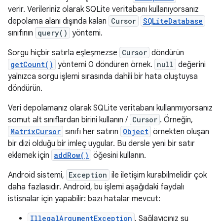
verir. Verileriniz olarak SQLite veritabanı kullanıyorsanız
depolama alanı dışında kalan
Cursor
SQLiteDatabase
sınıfının
query()
yöntemi.
Sorgu hiçbir satırla eşleşmezse
Cursor
döndürün
getCount()
yöntemi 0 döndüren örnek.
null
değerini
yalnızca sorgu işlemi sırasında dahili bir hata oluştuysa
döndürün.
Veri depolamanız olarak SQLite veritabanı kullanmıyorsanız
somut alt sınıflardan birini kullanın /
Cursor
. Örneğin,
MatrixCursor
sınıfı her satırın
Object
örnekten oluşan
bir dizi olduğu bir imleç uygular. Bu dersle yeni bir satır
eklemek için
addRow()
öğesini kullanın.
Android sistemi,
Exception
ile iletişim kurabilmelidir çok
daha fazlasıdır. Android, bu işlemi aşağıdaki faydalı
istisnalar için yapabilir: bazı hatalar mevcut:
IllegalArgumentException
. Sağlayıcınız şu