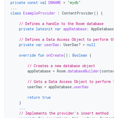
private
const
val
DBNAME
=
"mydb"
...
class
ExampleProvider
:
ContentProvider
()
{
// Defines a handle to the Room database
private
lateinit
var
appDatabase
:
AppDatabase
// Defines a Data Access Object to perform the
private
var
userDao
:
UserDao? 
=
null
override
fun
onCreate
():
Boolean
{
// Creates a new database object
appDatabase
=
Room
.
databaseBuilder
(
context
// Gets a Data Access Object to perform th
userDao
=
appDatabase
.
userDao
return
true
}
...
// Implements the provider's insert method