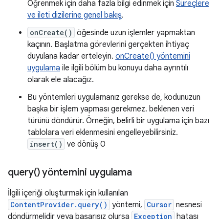
Öğrenmek için daha fazla bilgi edinmek için
Süreçlere
ve ileti dizilerine genel bakış
.
onCreate()
öğesinde uzun işlemler yapmaktan
kaçının. Başlatma görevlerini gerçekten ihtiyaç
duyulana kadar erteleyin.
onCreate() yöntemini
uygulama
ile ilgili bölüm bu konuyu daha ayrıntılı
olarak ele alacağız.
Bu yöntemleri uygulamanız gerekse de, kodunuzun
başka bir işlem yapması gerekmez. beklenen veri
türünü döndürür. Örneğin, belirli bir uygulama için bazı
tablolara veri eklenmesini engelleyebilirsiniz.
insert()
ve dönüş 0
query(
) yöntemini uygulama
İlgili içeriği oluşturmak için kullanılan
ContentProvider.query()
yöntemi,
Cursor
nesnesi
döndürmelidir veya başarısız olursa
Exception
hatası