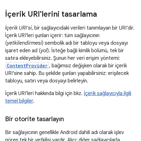
İçerik URI'lerini tasarlama
İçerik URI'si
, bir sağlayıcıdaki verileri tanımlayan bir URI'dir.
İçerik URI'leri şunları içerir: tüm sağlayıcının
(
yetkilendirmesi
) sembolik adı bir tabloyu veya dosyayı
işaret eden ad (
yol
). İsteğe bağlı kimlik bölümü, tek bir
satıra ekleyebilirsiniz. Şunun her veri erişim yöntemi:
ContentProvider
, bağımsız değişken olarak bir içerik
URI'sine sahip. Bu şekilde şunları yapabilirsiniz: erişilecek
tabloyu, satırı veya dosyayı belirleyin.
İçerik URI'leri hakkında bilgi için bkz.
İçerik sağlayıcıyla ilgili
temel bilgiler
.
Bir otorite tasarlayın
Bir sağlayıcının genellikle Android dahili adı olarak işlev
gören tek bir yetkilisi vardır. Alıcı: diğer sağlayıcılarla