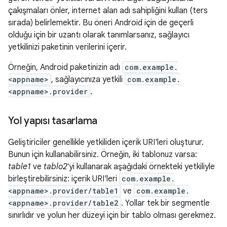
çakışmaları önler, internet alan adı sahipliğini kullan (ters
sırada) belirlemektir. Bu öneri Android için de geçerli
olduğu için bir uzantı olarak tanımlarsanız, sağlayıcı
yetkilinizi paketinin verilerini içerir.
Örneğin, Android paketinizin adı
com.example.
<appname>
, sağlayıcınıza yetkili
com.example.
<appname>.provider
.
Yol yapısı tasarlama
Geliştiriciler genellikle yetkiliden içerik URI'leri oluşturur.
Bunun için kullanabilirsiniz. Örneğin, iki tablonuz varsa:
table1
ve
tablo2
'yi kullanarak aşağıdaki örnekteki yetkiliyle
birleştirebilirsiniz: içerik URI'leri
com.example.
<appname>.provider/table1
ve
com.example.
<appname>.provider/table2
. Yollar tek bir segmentle
sınırlıdır ve yolun her düzeyi için bir tablo olması gerekmez.