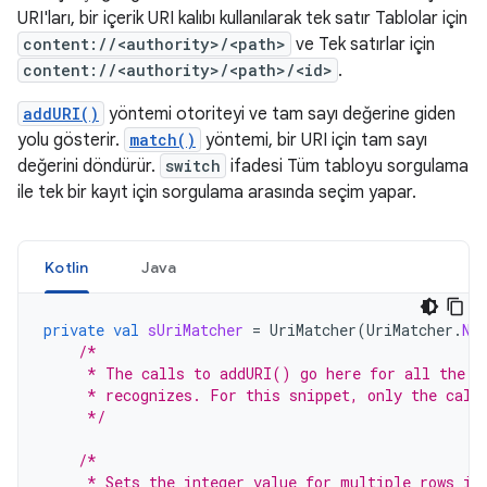
URI'ları, bir içerik URI kalıbı kullanılarak tek satır Tablolar için
content://<authority>/<path>
ve Tek satırlar için
content://<authority>/<path>/<id>
.
addURI()
yöntemi otoriteyi ve tam sayı değerine giden
yolu gösterir.
match()
yöntemi, bir URI için tam sayı
değerini döndürür.
switch
ifadesi Tüm tabloyu sorgulama
ile tek bir kayıt için sorgulama arasında seçim yapar.
Kotlin
Java
private
val
sUriMatcher
=
UriMatcher
(
UriMatcher
.
NO
/*
     * The calls to addURI() go here for all the c
     * recognizes. For this snippet, only the call
     */
/*
     * Sets the integer value for multiple rows in