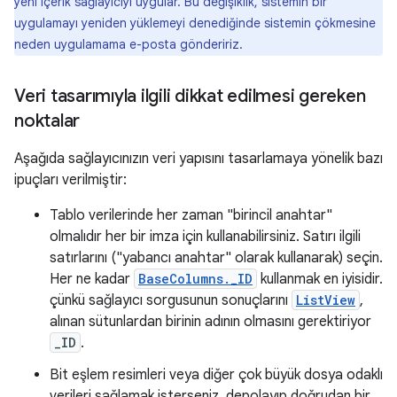
yeni içerik sağlayıcıyı uygular. Bu değişiklik, sistemin bir
uygulamayı yeniden yüklemeyi denediğinde sistemin çökmesine
neden uygulamama e-posta göndeririz.
Veri tasarımıyla ilgili dikkat edilmesi gereken
noktalar
Aşağıda sağlayıcınızın veri yapısını tasarlamaya yönelik bazı
ipuçları verilmiştir:
Tablo verilerinde her zaman "birincil anahtar"
olmalıdır her bir imza için kullanabilirsiniz. Satırı ilgili
satırlarını ("yabancı anahtar" olarak kullanarak) seçin.
Her ne kadar
BaseColumns._ID
kullanmak en iyisidir.
çünkü sağlayıcı sorgusunun sonuçlarını
ListView
,
alınan sütunlardan birinin adının olmasını gerektiriyor
_ID
.
Bit eşlem resimleri veya diğer çok büyük dosya odaklı
verileri sağlamak isterseniz, depolayıp doğrudan bir