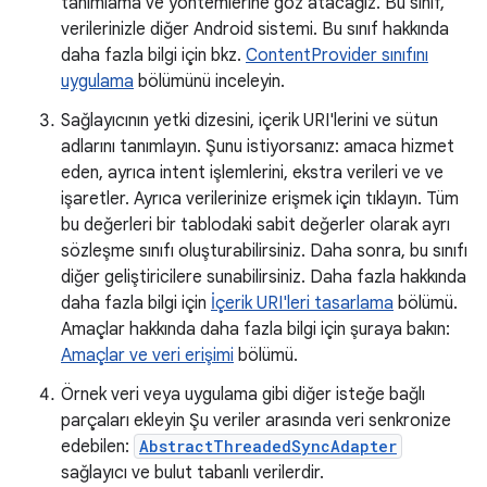
tanımlama ve yöntemlerine göz atacağız. Bu sınıf,
verilerinizle diğer Android sistemi. Bu sınıf hakkında
daha fazla bilgi için bkz.
ContentProvider sınıfını
uygulama
bölümünü inceleyin.
Sağlayıcının yetki dizesini, içerik URI'lerini ve sütun
adlarını tanımlayın. Şunu istiyorsanız: amaca hizmet
eden, ayrıca intent işlemlerini, ekstra verileri ve ve
işaretler. Ayrıca verilerinize erişmek için tıklayın. Tüm
bu değerleri bir tablodaki sabit değerler olarak ayrı
sözleşme sınıfı oluşturabilirsiniz. Daha sonra, bu sınıfı
diğer geliştiricilere sunabilirsiniz. Daha fazla hakkında
daha fazla bilgi için
İçerik URI'leri tasarlama
bölümü.
Amaçlar hakkında daha fazla bilgi için şuraya bakın:
Amaçlar ve veri erişimi
bölümü.
Örnek veri veya uygulama gibi diğer isteğe bağlı
parçaları ekleyin Şu veriler arasında veri senkronize
edebilen:
AbstractThreadedSyncAdapter
sağlayıcı ve bulut tabanlı verilerdir.