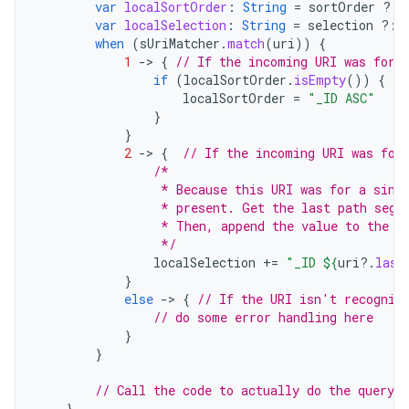
var
localSortOrder
:
String
=
sortOrder
?:
var
localSelection
:
String
=
selection
?:
when
(
sUriMatcher
.
match
(
uri
))
{
1
-
>
{
// If the incoming URI was for 
if
(
localSortOrder
.
isEmpty
())
{
localSortOrder
=
"_ID ASC"
}
}
2
-
>
{
// If the incoming URI was for
/*
                 * Because this URI was for a sing
                 * present. Get the last path segm
                 * Then, append the value to the W
                 */
localSelection
+=
"_ID 
${
uri
?.
last
}
else
-
>
{
// If the URI isn't recogniz
// do some error handling here
}
}
// Call the code to actually do the query
}