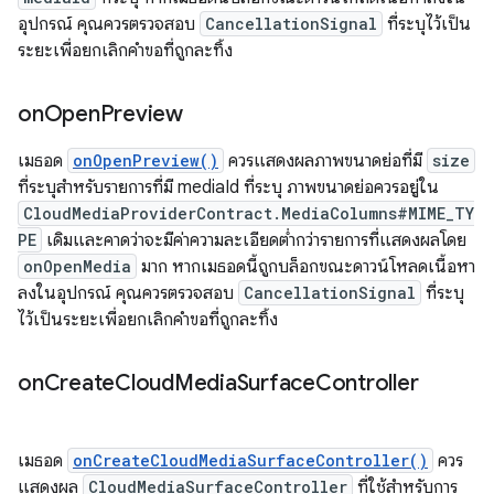
อุปกรณ์ คุณควรตรวจสอบ
CancellationSignal
ที่ระบุไว้เป็น
ระยะเพื่อยกเลิกคำขอที่ถูกละทิ้ง
on
Open
Preview
เมธอด
onOpenPreview()
ควรแสดงผลภาพขนาดย่อที่มี
size
ที่ระบุสำหรับรายการที่มี mediaId ที่ระบุ ภาพขนาดย่อควรอยู่ใน
CloudMediaProviderContract.MediaColumns#MIME_TY
PE
เดิมและคาดว่าจะมีค่าความละเอียดต่ำกว่ารายการที่แสดงผลโดย
onOpenMedia
มาก หากเมธอดนี้ถูกบล็อกขณะดาวน์โหลดเนื้อหา
ลงในอุปกรณ์ คุณควรตรวจสอบ
CancellationSignal
ที่ระบุ
ไว้เป็นระยะเพื่อยกเลิกคำขอที่ถูกละทิ้ง
on
Create
Cloud
Media
Surface
Controller
เมธอด
onCreateCloudMediaSurfaceController()
ควร
แสดงผล
CloudMediaSurfaceController
ที่ใช้สำหรับการ