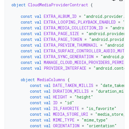
object
CloudMediaProviderContract
{
const
val
EXTRA_ALBUM_ID
=
"android.provider.e
const
val
EXTRA_LOOPING_PLAYBACK_ENABLED
=
"a
const
val
EXTRA_MEDIA_COLLECTION_ID
=
"android
const
val
EXTRA_PAGE_SIZE
=
"android.provider.
const
val
EXTRA_PAGE_TOKEN
=
"android.provider
const
val
EXTRA_PREVIEW_THUMBNAIL
=
"android.p
const
val
EXTRA_SURFACE_CONTROLLER_AUDIO_MUTE
const
val
EXTRA_SYNC_GENERATION
=
"android.pro
const
val
MANAGE_CLOUD_MEDIA_PROVIDERS_PERMISS
const
val
PROVIDER_INTERFACE
=
"android.conten
object
MediaColumns
{
const
val
DATE_TAKEN_MILLIS
=
"date_taken_
const
val
DURATION_MILLIS
=
"duration_mill
const
val
HEIGHT
=
"height"
const
val
ID
=
"id"
const
val
IS_FAVORITE
=
"is_favorite"
const
val
MEDIA_STORE_URI
=
"media_store_u
const
val
MIME_TYPE
=
"mime_type"
const
val
ORIENTATION
=
"orientation"