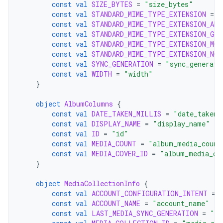
const
val
SIZE_BYTES
=
"size_bytes"
const
val
STANDARD_MIME_TYPE_EXTENSION
=
"
const
val
STANDARD_MIME_TYPE_EXTENSION_ANI
const
val
STANDARD_MIME_TYPE_EXTENSION_GIF
const
val
STANDARD_MIME_TYPE_EXTENSION_MO
const
val
STANDARD_MIME_TYPE_EXTENSION_NON
const
val
SYNC_GENERATION
=
"sync_generati
const
val
WIDTH
=
"width"
}
object
AlbumColumns
{
const
val
DATE_TAKEN_MILLIS
=
"date_taken_
const
val
DISPLAY_NAME
=
"display_name"
const
val
ID
=
"id"
const
val
MEDIA_COUNT
=
"album_media_count
const
val
MEDIA_COVER_ID
=
"album_media_co
}
object
MediaCollectionInfo
{
const
val
ACCOUNT_CONFIGURATION_INTENT
=
const
val
ACCOUNT_NAME
=
"account_name"
const
val
LAST_MEDIA_SYNC_GENERATION
=
"la