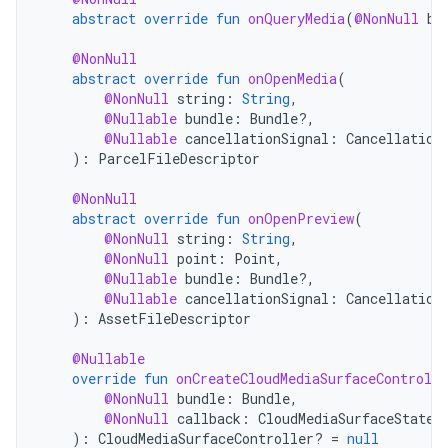
abstract
override
fun
onQueryMedia
(
@NonNull
bu
@NonNull
abstract
override
fun
onOpenMedia
(
@NonNull
string
:
String
,
@Nullable
bundle
:
Bundle?,
@Nullable
cancellationSignal
:
Cancellation
):
ParcelFileDescriptor
@NonNull
abstract
override
fun
onOpenPreview
(
@NonNull
string
:
String
,
@NonNull
point
:
Point
,
@Nullable
bundle
:
Bundle?,
@Nullable
cancellationSignal
:
Cancellation
):
AssetFileDescriptor
@Nullable
override
fun
onCreateCloudMediaSurfaceControlle
@NonNull
bundle
:
Bundle
,
@NonNull
callback
:
CloudMediaSurfaceStateC
):
CloudMediaSurfaceController? 
=
null