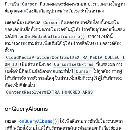
ที่ราบรื่น
Cursor
ที่แสดงผลจะยังคงพยายามประมวลผลลงในฐาน
ข้อมูลของเครื่องมือเลือกรูปภาพสำหรับเซสชันในอนาคต
เมธอดนี้จะแสดงผล
Cursor
ที่แสดงรายการสื่อที่ลบทั้งหมดใน
คอลเล็กชันสื่อทั้งหมดภายในเวอร์ชันผู้ให้บริการปัจจุบันตามที่แสดง
ผลโดย
onGetMediaCollectionInfo()
รายการเหล่านี้
สามารถกรองตามส่วนเพิ่มเติมได้ ผู้ให้บริการสื่อในระบบคลาวด์ต้อง
ตั้งค่า
CloudMediaProviderContract#EXTRA_MEDIA_COLLECTI
ON_ID
เป็นส่วนหนึ่งของ
Cursor#setExtras
ที่แสดงผล การ
ไม่ตั้งค่านี้ถือเป็นข้อผิดพลาดและทำให้
Cursor
ไม่ถูกต้อง หากผู้
ให้บริการจัดการตัวกรองใดๆ ในส่วนเพิ่มเติมที่ระบุไว้ ผู้ให้บริการจะ
ต้องเพิ่มคีย์ลงใน
ContentResolver#EXTRA_HONORED_ARGS
on
Query
Albums
เมธอด
onQueryAlbums()
ใช้เพื่อดึงรายการอัลบั้มในระบบคลา
วด์ที่ พร้อมใช้งานในผู้ให้บริการคลาวด์และข้อมูลเมตาที่เกี่ยวข้อง ดู