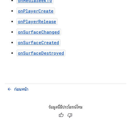
onMediaSeekTo
onPlayerCreate
onPlayerRelease
onSurfaceChanged
onSurfaceCreated
onSurfaceDestroyed
ก่อนหน้า
arrow_back
ข้อมูลนี้มีประโยชน์ไหม