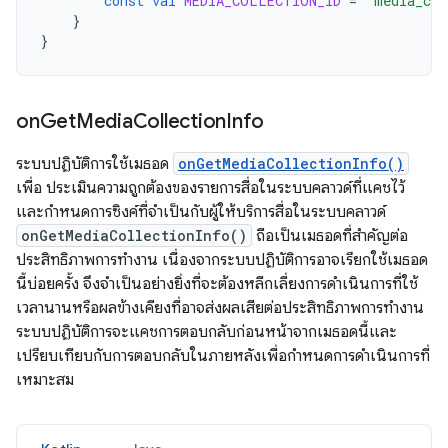
const
val
MEDIA_COLLECTION_ID
=
"media_col
}
}
on
Get
Media
Collection
Info
ระบบปฏิบัติการใช้เมธอด
onGetMediaCollectionInfo()
เพื่อ ประเมินความถูกต้องของรายการสื่อในระบบคลาวด์ที่แคชไว้
และกำหนดการซิงค์ที่จำเป็นกับผู้ให้บริการสื่อในระบบคลาวด์
onGetMediaCollectionInfo()
ถือเป็นเมธอดที่สำคัญต่อ
ประสิทธิภาพการทำงาน เนื่องจากระบบปฏิบัติการอาจเรียกใช้เมธอด
นี้บ่อยครั้ง จึงจำเป็นอย่างยิ่งที่จะต้องหลีกเลี่ยงการดำเนินการที่ใช้
เวลานานหรือผลข้างเคียงที่อาจส่งผลเสียต่อประสิทธิภาพการทำงาน
ระบบปฏิบัติการจะแคชการตอบกลับก่อนหน้าจากเมธอดนี้และ
เปรียบเทียบกับการตอบกลับในภายหลังเพื่อกำหนดการดำเนินการที่
เหมาะสม