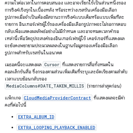
ความไวต่อเวลาในการตอบสนอง และอาจเรียกใช้เป็นส่วนหนึ่งของ
การซิงค์เชิงรุกในเบื้องหลัง หรือระหว่างเซสชันเครื่องมือเลือก
รูปภาพเมื่อจำเป็นต้องมีสถานะการซิงค์แบบเต็มหรือแบบเพิ่มทีละ
รายการ อินเทอร์เฟซผู้ใช้ของเครื่องมือเลือกรูปภาพจะไม่รอการตอบ
กลับเพื่อแสดงผลลัพธ์อย่างไม่มีกำหนด และอาจหมดเวลาคำขอ
เหล่านี้เพื่อวัตถุประสงค์ของอินเทอร์เฟซผู้ใช้ เคอร์เซอร์ที่แสดงผล
จะยังคงพยายามประมวลผลลงในฐานข้อมูลของเครื่องมือเลือก
รูปภาพสำหรับเซสชันในอนาคต
เมธอดนี้จะแสดงผล
Cursor
ที่แสดงรายการสื่อทั้งหมดใน
คอลเล็กชันสื่อ ซึ่งกรองตามส่วนเพิ่มเติมที่ระบุและจัดเรียงตามลำดับ
เวลาแบบย้อนกลับของ
MediaColumns#DATE_TAKEN_MILLIS
(รายการล่าสุดก่อน)
แพ็กเกจ
CloudMediaProviderContract
ที่แสดงผลจะมีค่า
คงที่ต่อไปนี้
EXTRA_ALBUM_ID
EXTRA_LOOPING_PLAYBACK_ENABLED