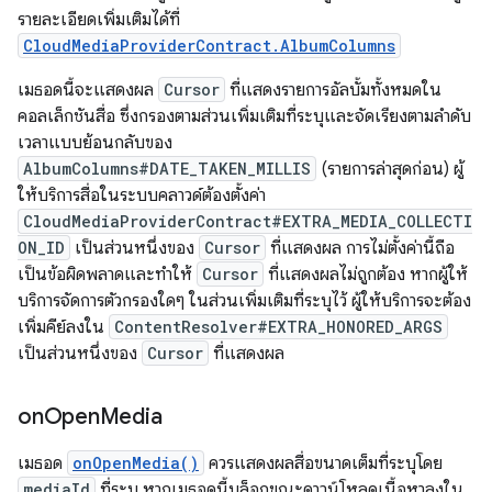
รายละเอียดเพิ่มเติมได้ที่
CloudMediaProviderContract.AlbumColumns
เมธอดนี้จะแสดงผล
Cursor
ที่แสดงรายการอัลบั้มทั้งหมดใน
คอลเล็กชันสื่อ ซึ่งกรองตามส่วนเพิ่มเติมที่ระบุและจัดเรียงตามลำดับ
เวลาแบบย้อนกลับของ
AlbumColumns#DATE_TAKEN_MILLIS
(รายการล่าสุดก่อน) ผู้
ให้บริการสื่อในระบบคลาวด์ต้องตั้งค่า
CloudMediaProviderContract#EXTRA_MEDIA_COLLECTI
ON_ID
เป็นส่วนหนึ่งของ
Cursor
ที่แสดงผล การไม่ตั้งค่านี้ถือ
เป็นข้อผิดพลาดและทำให้
Cursor
ที่แสดงผลไม่ถูกต้อง หากผู้ให้
บริการจัดการตัวกรองใดๆ ในส่วนเพิ่มเติมที่ระบุไว้ ผู้ให้บริการจะต้อง
เพิ่มคีย์ลงใน
ContentResolver#EXTRA_HONORED_ARGS
เป็นส่วนหนึ่งของ
Cursor
ที่แสดงผล
on
Open
Media
เมธอด
onOpenMedia()
ควรแสดงผลสื่อขนาดเต็มที่ระบุโดย
mediaId
ที่ระบุ หากเมธอดนี้บล็อกขณะดาวน์โหลดเนื้อหาลงใน