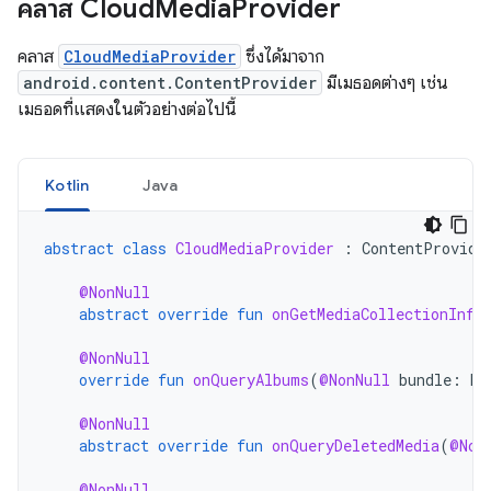
คลาส Cloud
Media
Provider
คลาส
CloudMediaProvider
ซึ่งได้มาจาก
android.content.ContentProvider
มีเมธอดต่างๆ เช่น
เมธอดที่แสดงในตัวอย่างต่อไปนี้
Kotlin
Java
abstract
class
CloudMediaProvider
:
ContentProvide
@NonNull
abstract
override
fun
onGetMediaCollectionInfo
@NonNull
override
fun
onQueryAlbums
(
@NonNull
bundle
:
Bu
@NonNull
abstract
override
fun
onQueryDeletedMedia
(
@Non
@NonNull