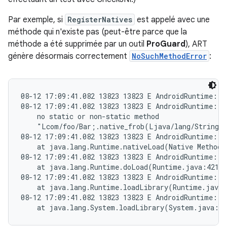
Par exemple, si
RegisterNatives
est appelé avec une
méthode qui n'existe pas (peut-être parce que la
méthode a été supprimée par un outil
ProGuard
), ART
génère désormais correctement
NoSuchMethodError
:
08-12 17:09:41.082 13823 13823 E AndroidRuntime: F
08-12 17:09:41.082 13823 13823 E AndroidRuntime: ja
    no static or non-static method

    "Lcom/foo/Bar;.native_frob(Ljava/lang/String;)
08-12 17:09:41.082 13823 13823 E AndroidRuntime:

    at java.lang.Runtime.nativeLoad(Native Method)

08-12 17:09:41.082 13823 13823 E AndroidRuntime:

    at java.lang.Runtime.doLoad(Runtime.java:421)

08-12 17:09:41.082 13823 13823 E AndroidRuntime:

    at java.lang.Runtime.loadLibrary(Runtime.java:
08-12 17:09:41.082 13823 13823 E AndroidRuntime:
