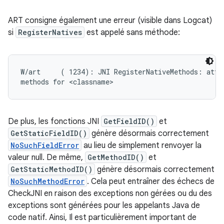
ART consigne également une erreur (visible dans Logcat)
si
RegisterNatives
est appelé sans méthode:
W/art     ( 1234): JNI RegisterNativeMethods: attem
De plus, les fonctions JNI
GetFieldID()
et
GetStaticFieldID()
génère désormais correctement
NoSuchFieldError
au lieu de simplement renvoyer la
valeur null. De même,
GetMethodID()
et
GetStaticMethodID()
génère désormais correctement
NoSuchMethodError
. Cela peut entraîner des échecs de
CheckJNI en raison des exceptions non gérées ou du des
exceptions sont générées pour les appelants Java de
code natif. Ainsi, Il est particulièrement important de