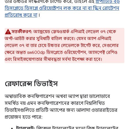
তার উচ্চতর সংস্করণকে টার্গেট করে, তাহলে এই
প্রপার্টিটি বড়
ডিসপ্লেতে ডিসপ্লে ওরিয়েন্টেশন লক করে না বা স্ক্রিন রোটেশন
প্রতিরোধ করে না
।
সতর্কীকরণ:
অ্যান্ড্রয়েড ফ্রেমওয়ার্ক এপিআই লেভেল ৩৭ থেকে
অপ্ট-আউট করার সুবিধাটি বাতিল করবে। যেসব অ্যাপ এপিআই
লেভেল ৩৭ বা তার চেয়ে উচ্চতর লেভেলকে টার্গেট করে, সেগুলোর
ক্ষেত্রে অন্তত sw600dp ডিসপ্লেতে ওরিয়েন্টেশন, অ্যাসপেক্ট রেশিও
এবং রিসাইজযোগ্যতার সীমাবদ্ধতা সর্বদা উপেক্ষা করা হবে।
রেফারেন্স ডিভাইস
অস্বাভাবিক কনফিগারেশন অথবা অ্যাপ দ্বারা ভালোভাবে
সমর্থিত নয় এমন কনফিগারেশনের কারণে নিম্নলিখিত
ডিভাইসগুলিতে প্রতিটি অ্যাপের জন্য আলাদা ওভাররাইডের
প্রয়োজন হতে পারে:
ট্যাবলেট:
পিক্সেল ট্যাবলেটের মতো কিছু ট্যাবলেটের