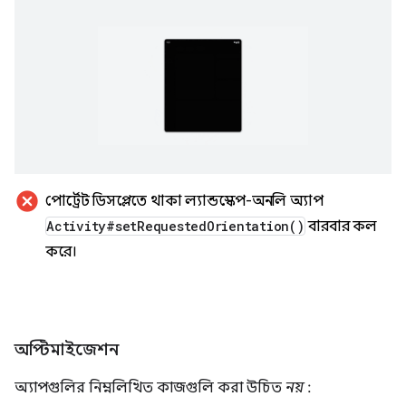
cancel
পোর্ট্রেট ডিসপ্লেতে থাকা ল্যান্ডস্কেপ-অনলি অ্যাপ
Activity#
set
Requested
Orientation(
)
বারবার কল
করে।
অপ্টিমাইজেশন
অ্যাপগুলির নিম্নলিখিত কাজগুলি করা উচিত
নয়
: