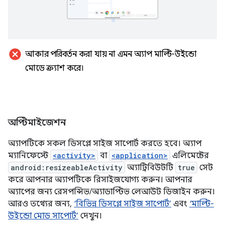
cancel
আকার পরিবর্তন করা যায় না এমন অ্যাপ মাল্টি-উইন্ডো
মোডে ক্র্যাশ করে।
অপ্টিমাইজেশন
অ্যাপটিকে সকল ডিসপ্লে সাইজ সাপোর্ট করতে হবে। অ্যাপ
ম্যানিফেস্টে
<activity>
বা
<application>
এলিমেন্টের
android:resizeableActivity
অ্যাট্রিবিউটটি
true
সেট
করে আপনার অ্যাপটিকে রিসাইজযোগ্য করুন। আপনার
অ্যাপের জন্য রেসপন্সিভ/অ্যাডাপ্টিভ লেআউট ডিজাইন করুন।
আরও তথ্যের জন্য,
‘বিভিন্ন ডিসপ্লে সাইজ সাপোর্ট’
এবং
‘মাল্টি-
উইন্ডো মোড সাপোর্ট’
দেখুন।