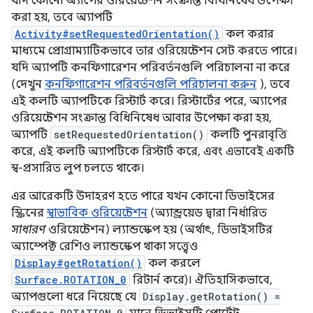
যদি কোনো অ্যাপের ওরিয়েন্টেশন সংক্রান্ত বিধিনিষেধ উপেক্ষা
করা হয়, তবে অ্যাপটি
Activity#setRequestedOrientation()
কল করার
মাধ্যমে প্রোগ্রাম্যাটিকভাবে তার ওরিয়েন্টেশন সেট করতে পারে।
যদি অ্যাপটি কনফিগারেশন পরিবর্তনগুলি পরিচালনা না করে
(দেখুন
কনফিগারেশন পরিবর্তনগুলি পরিচালনা করুন
), তবে
এই কলটি অ্যাপটিকে রিস্টার্ট করে। রিস্টার্টের পরে, অ্যাপের
ওরিয়েন্টেশন সংক্রান্ত বিধিনিষেধ আবার উপেক্ষা করা হয়,
অ্যাপটি
setRequestedOrientation()
কলটি পুনরাবৃত্তি
করে, এই কলটি অ্যাপটিকে রিস্টার্ট করে, এবং এভাবেই একটি
স্ব-প্রসারিত লুপ চলতে থাকে।
এর আরেকটি উদাহরণ হতে পারে যখন কোনো ডিভাইসের
স্ক্রিনের
স্বাভাবিক ওরিয়েন্টেশন
(অ্যান্ড্রয়েড দ্বারা নির্ধারিত
সাধারণ
ওরিয়েন্টেশন) ল্যান্ডস্কেপ হয় (অর্থাৎ, ডিভাইসটির
অ্যাস্পেক্ট রেশিও ল্যান্ডস্কেপ থাকা সত্ত্বেও
Display#getRotation()
কল করলে
Surface.ROTATION_0
রিটার্ন করে)। ঐতিহাসিকভাবে,
অ্যাপগুলো ধরে নিয়েছে যে
Display.getRotation() =