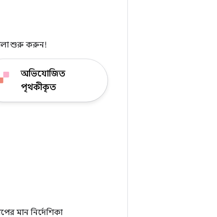
লা শুরু করুন!
অভিযোজিত
পৃথকীকৃত
যাপের মান নির্দেশিকা