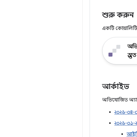
শুরু করুন
একটি কোয়ালিটি
অভ
প্রস্তুত
আর্কাইভ
অভিযোজিত অ্যাপের
২০২৬-০৪-০
২০২৬-০১-২১
আইডি