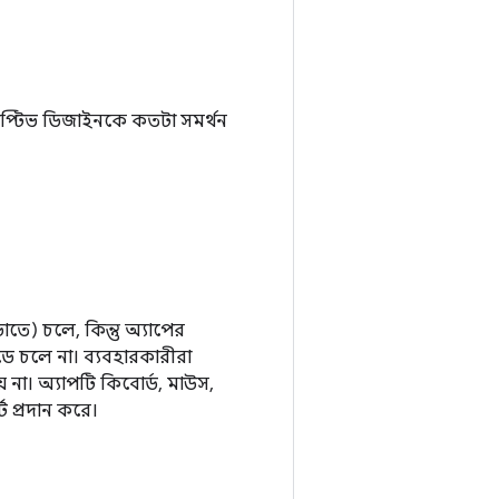
ডাপ্টিভ ডিজাইনকে কতটা সমর্থন
োতে) চলে, কিন্তু অ্যাপের
ে চলে না। ব্যবহারকারীরা
় না। অ্যাপটি কিবোর্ড, মাউস,
্ট প্রদান করে।