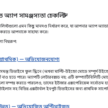
্যাপ সামঞ্জস্যতা চেকলিস্ট
কলিস্টগুলো এমন কিছু মানদণ্ড নির্ধারণ করে, যা আপনার অ্যাপ অ্যা
়ন করতে আপনাকে সাহায্য করে।
ো নিম্নরূপ:
৩ (প্রাথমিক) — অভিযোজনযোগ্য
স্ত ডিভাইসে ফুল স্ক্রিনে (অথবা মাল্টি-উইন্ডো মোডে সম্পূর্ণ উইন্ড
াও হতে পারে। অ্যাপটি লেটারবক্সড নয়; এটি কম্প্যাটিবিলিটি মোড
গুলো সম্পন্ন করতে পারলেও, তাদের ইউজার এক্সপেরিয়েন্স সর্বোত্তম হয
স্টাইলাস সহ বিভিন্ন এক্সটার্নাল ইনপুট ডিভাইসের জন্য প্রাথমিক সাপোর
২ (উন্নত) — অভিযোজিত অপ্টিমাইজড