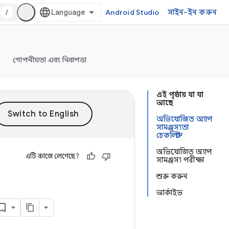
/
Android Studio
সাইন-ইন করুন
গোপনীয়তা এবং নিরাপত্তা
এই পৃষ্ঠায় যা যা
আছে
অভিযোজিত অ্যাপ
সামঞ্জস্যতা
চেকলিস্ট
অভিযোজিত অ্যাপ
এটি কাজে লেগেছে?
সামঞ্জস্য পরীক্ষা
শুরু করুন
আর্কাইভ