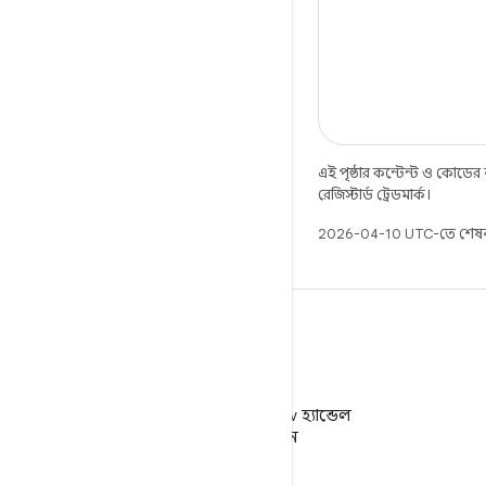
এই পৃষ্ঠার কন্টেন্ট ও কোডের
রেজিস্টার্ড ট্রেডমার্ক।
2026-04-10 UTC-তে শেষব
X
X-এ @AndroidDev হ্যান্ডেল
ফলো করুন