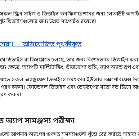
 সকল স্ক্রিন সাইজ ও ডিভাইস কনফিগারেশনের জন্য লেআউট অপটি
পুট ডিভাইসগুলোর জন্য উন্নত সাপোর্টও রয়েছে।
 ১ (সেরা) — অভিযোজিত পৃথকীকৃত
যে ডিভাইস বা ডিসপ্লেতে চলছে, তার জন্য বিশেষভাবে ডিজাইন করা 
্য ক্ষেত্রে, অ্যাপটি মাল্টিটাস্কিং, ভাঁজযোগ্য ভঙ্গি, ড্র্যাগ অ্যান্ড ড্
াতে সকল অ্যান্ড্রয়েড ডিভাইসে চমৎকার ইউজার এক্সপেরিয়েন্স দিত
ূরণ করুন। ফোল্ডেবল ডিভাইস এবং ডেস্কটপের মতো বড় স্ক্রিনে 
পূরণ করুন।
্যাপ সামঞ্জস্য পরীক্ষা
ষাগুলো আপনার অ্যাপের গুণগত সমস্যাগুলো খুঁজে বের করতে সাহায্