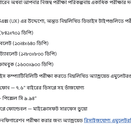
ারেন অথবা আপনার নিজস্ব পরীক্ষা পরিকল্পনায় একাধিক পরীক্ষা
স (UX) এর উদ্দেশ্যে, অন্তত নিম্নলিখিত ডিভাইস টাইপগুলিতে পরী
 (৮৪১x৭০১ ডিপি)
্যাবলেট (১০২৪x৬৪০ ডিপি)
ি ট্যাবলেট (১২৮০x৮০০ ডিপি)
ক্রোমবুক (১৬০০x৯০০ ডিপি)
ইস কম্প্যাটিবিলিটি পরীক্ষা করতে নিম্নলিখিত অ্যান্ড্রয়েড এমুলেট
ফোন — ৭.৬" বাইরের ডিসপ্লে সহ ভাঁজযোগ্য
 পিক্সেল সি ৯.৯৪"
সপ্লে ফোল্ডেবল — মাইক্রোসফট সারফেস ডুয়ো
নফিগারেশন পরীক্ষা করার জন্য অ্যান্ড্রয়েড
রিসাইজযোগ্য এমুলেটর