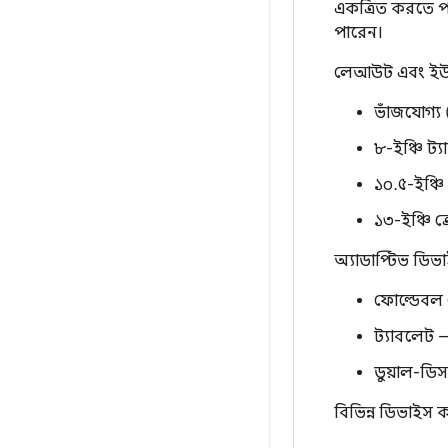
একত্রিত করতে প
পারেন।
লেআউট এবং ইউএক্
ভাঁজযোগ্য
৮-ইঞ্চি ট
১০.৫-ইঞ্চ
১৩-ইঞ্চি 
অ্যাডাপ্টিভ ডিভা
ফোল্ডেবল 
ট্যাবলেট —
ডুয়াল-ডি
বিভিন্ন ডিভাইস ক