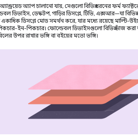
যান্ড্রয়েড অ্যাপ চালানো যায়, সেগুলো বিভিন্ন ধরনের ফর্ম ফ্যাক
েবল ডিভাইস, ডেস্কটপ, গাড়ির ডিসপ্লে, টিভি, এক্সআর—যা বিভিন্ন
েড একাধিক ডিসপ্লে মোড সমর্থন করে, যার মধ্যে রয়েছে মাল্টি-উইন্ড
ং পিকচার-ইন-পিকচার। ফোল্ডেবল ডিভাইসগুলো বিভিন্ন ভাঁজ করা অ
িলের উপর রাখার ভঙ্গি বা বইয়ের মতো ভঙ্গি।