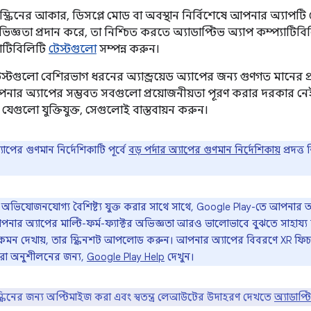
্ক্রিনের আকার, ডিসপ্লে মোড বা অবস্থান নির্বিশেষে আপনার অ্যাপ
িজ্ঞতা প্রদান করে, তা নিশ্চিত করতে অ্যাডাপ্টিভ অ্যাপ কম্প্যাটিব
যাটিবিলিটি
টেস্টগুলো
সম্পন্ন করুন।
স্টগুলো বেশিরভাগ ধরনের অ্যান্ড্রয়েড অ্যাপের জন্য গুণগত মানের প
আপনার অ্যাপের সম্ভবত সবগুলো প্রয়োজনীয়তা পূরণ করার দরকার ন
 যেগুলো যুক্তিযুক্ত, সেগুলোই বাস্তবায়ন করুন।
ের গুণমান নির্দেশিকাটি পূর্বে
বড় পর্দার অ্যাপের গুণমান নির্দেশিকায়
প্রদত্ত
অভিযোজনযোগ্য বৈশিষ্ট্য যুক্ত করার সাথে সাথে, Google Play-তে আপনার 
নার অ্যাপের মাল্টি-ফর্ম-ফ্যাক্টর অভিজ্ঞতা আরও ভালোভাবে বুঝতে সাহায্
েমন দেখায়, তার স্ক্রিনশট আপলোড করুন। আপনার অ্যাপের বিবরণে XR ফিচার
রা অনুশীলনের জন্য,
Google Play Help
দেখুন।
্রিনের জন্য অপ্টিমাইজ করা এবং স্বতন্ত্র লেআউটের উদাহরণ দেখতে
অ্যাডাপ্