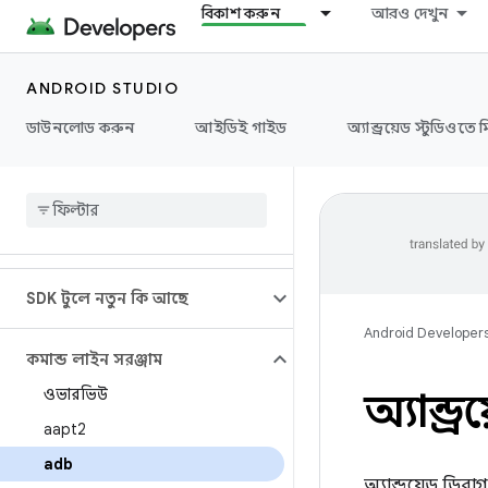
বিকাশ করুন
আরও দেখুন
ANDROID STUDIO
ডাউনলোড করুন
আইডিই গাইড
অ্যান্ড্রয়েড স্টুডিওতে 
SDK টুলে নতুন কি আছে
Android Developer
কমান্ড লাইন সরঞ্জাম
ওভারভিউ
অ্যান্ড
aapt2
adb
অ্যান্ড্রয়েড ডিবাগ