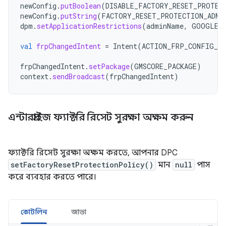
newConfig
.
putBoolean
(
DISABLE_FACTORY_RESET_PROTEC
newConfig
.
putString
(
FACTORY_RESET_PROTECTION_ADMI
dpm
.
setApplicationRestrictions
(
adminName
,
GOOGLE_
val
frpChangedIntent
=
Intent
(
ACTION_FRP_CONFIG_CH
frpChangedIntent
.
setPackage
(
GMSCORE_PACKAGE
)
context
.
sendBroadcast
(
frpChangedIntent
)
এন্টারপ্রাইজ ফ্যাক্টরি রিসেট সুরক্ষা অক্ষম করুন
ফ্যাক্টরি রিসেট সুরক্ষা অক্ষম করতে, আপনার DPC
setFactoryResetProtectionPolicy()
মান
null
পাস
করে ব্যবহার করতে পারে।
কোটলিন
জাভা