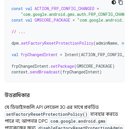
const
val
ACTION_FRP_CONFIG_CHANGED
=
"com.google.android.gms.auth.FRP_CONFIG_CHANG
const
val
GMSCORE_PACKAGE
=
"com.google.android.gm
// ...
dpm
.
setFactoryResetProtectionPolicy
(
adminName
,
nul
val
frpChangedIntent
=
Intent
(
ACTION_FRP_CONFIG_CH
frpChangedIntent
.
setPackage
(
GMSCORE_PACKAGE
)
context
.
sendBroadcast
(
frpChangedIntent
)
উত্তরাধিকার
যে ডিভাইসগুলি API লেভেল 30 এর সাথে প্রবর্তিত
setFactoryResetProtectionPolicy()
ব্যবহার করতে
পারে না, আপনার DPC
com.google.android.gms
প্যাকেজের জন্য
disableFactoryResetProtectionAdmin