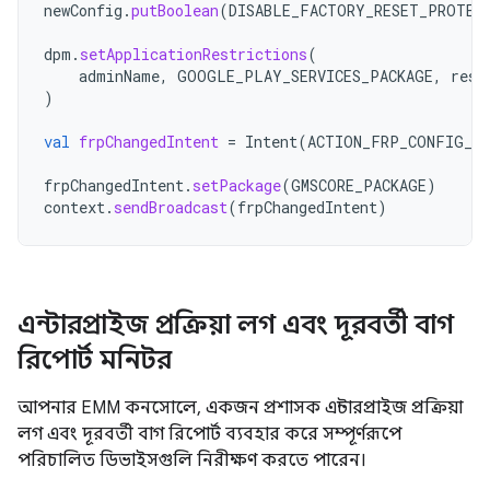
newConfig
.
putBoolean
(
DISABLE_FACTORY_RESET_PROTEC
dpm
.
setApplicationRestrictions
(
adminName
,
GOOGLE_PLAY_SERVICES_PACKAGE
,
rest
)
val
frpChangedIntent
=
Intent
(
ACTION_FRP_CONFIG_CH
frpChangedIntent
.
setPackage
(
GMSCORE_PACKAGE
)
context
.
sendBroadcast
(
frpChangedIntent
)
এন্টারপ্রাইজ প্রক্রিয়া লগ এবং দূরবর্তী বাগ
রিপোর্ট মনিটর
আপনার EMM কনসোলে, একজন প্রশাসক এন্টারপ্রাইজ প্রক্রিয়া
লগ এবং দূরবর্তী বাগ রিপোর্ট ব্যবহার করে সম্পূর্ণরূপে
পরিচালিত ডিভাইসগুলি নিরীক্ষণ করতে পারেন।