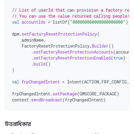
// List of userId that can provision a factory res
// You can use the value returned calling people/m
val
accountIds
=
listOf
(
"000000000000000000000"
)
dpm
.
setFactoryResetProtectionPolicy
(
adminName
,
FactoryResetProtectionPolicy
.
Builder
()
.
setFactoryResetProtectionAccounts
(
account
.
setFactoryResetProtectionEnabled
(
true
)
.
build
()
)
val
frpChangedIntent
=
Intent
(
ACTION_FRP_CONFIG_CH
frpChangedIntent
.
setPackage
(
GMSCORE_PACKAGE
)
context
.
sendBroadcast
(
frpChangedIntent
)
উত্তরাধিকার