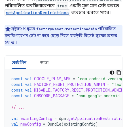
পরিচালিত কনফিগারেশনে
true
একটি মূল মান সেট করতে
setApplicationRestrictions
ব্যবহার করতে পারে।
দ্রষ্টব্য:
শুধুমাত্র
পরিচালিত
factoryResetProtectionAdmin
কনফিগারেশন সেট না করে ছেড়ে দিলে ফ্যাক্টরি রিসেট সুরক্ষা অক্ষম
হয়
না
।
কোটলিন
জাভা
const
val
GOOGLE_PLAY_APK
=
"com.android.vending"
const
val
FACTORY_RESET_PROTECTION_ADMIN
=
"facto
const
val
DISABLE_FACTORY_RESET_PROTECTION_ADMIN
const
val
GMSCORE_PACKAGE
=
"com.google.android.gm
// ...
val
existingConfig
=
dpm
.
getApplicationRestriction
val
newConfig
=
Bundle
(
existingConfig
)