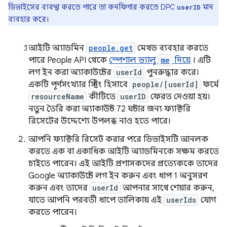
ডিভাইসের ব্যবস্থা করতে পারে তা কনফিগার করতে DPC
মান
userID
ব্যবহার করে।
আইটি অ্যাডমিন
people.get
মেথড ব্যবহার করতে
পারে People API থেকে
স্পেশাল ভ্যালু
me
দিয়ে
। এটি
লগ ইন করা অ্যাকাউন্টের
userId
পুনরুদ্ধার করে।
একটি পূর্ণসংখ্যার স্ট্রিং হিসাবে
people/[userId]
ফর্মে
resourceName
কীটিতে
userID
ফেরত দেওয়া হয়।
নতুন তৈরি করা অ্যাকাউন্ট 72 ঘন্টার জন্য ফ্যাক্টরি
রিসেটের উদ্দেশ্যে উপলব্ধ নাও হতে পারে।
আপনি ফ্যাক্টরি রিসেট করার পরে ডিভাইসটি আনলক
করতে এক বা একাধিক আইটি অ্যাডমিনকে সক্ষম করতে
চাইতে পারেন। এই আইটি প্রশাসকদের প্রত্যেককে তাদের
Google অ্যাকাউন্টে লগ ইন করুন এবং ধাপ 1 অনুসরণ
করুন এবং তাদের
userId
আপনার সাথে শেয়ার করুন,
যাতে আপনি পরবর্তী ধাপে তালিকায় এই
userIds
যোগ
করতে পারেন।