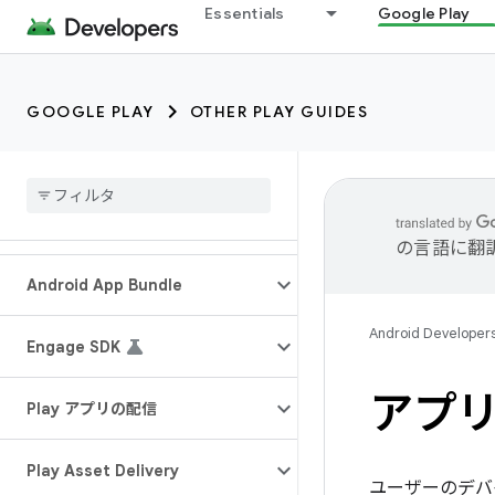
Essentials
Google Play
GOOGLE PLAY
OTHER PLAY GUIDES
の言語に翻
Android App Bundle
Android Developer
Engage SDK
アプ
Play アプリの配信
Play Asset Delivery
ユーザーのデバ