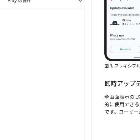
Play の要件
図 1.
フレキシブル
即時アップ
全画面表示の 
的に使用できる
です。ユーザーが