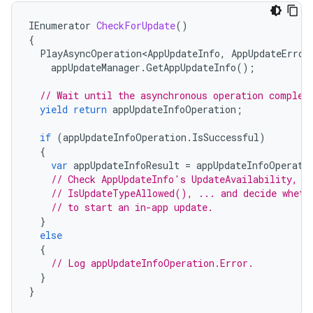
IEnumerator
CheckForUpdate
()
{
PlayAsyncOperation<AppUpdateInfo
,
AppUpdateError
appUpdateManager
.
GetAppUpdateInfo
();
// Wait until the asynchronous operation complet
yield
return
appUpdateInfoOperation
;
if
(
appUpdateInfoOperation
.
IsSuccessful
)
{
var
appUpdateInfoResult
=
appUpdateInfoOperati
// Check AppUpdateInfo's UpdateAvailability, U
// IsUpdateTypeAllowed(), ... and decide wheth
// to start an in-app update.
}
else
{
// Log appUpdateInfoOperation.Error.
}
}