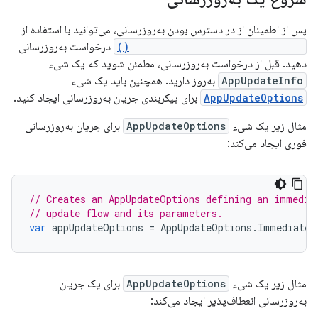
پس از اطمینان از در دسترس بودن به‌روزرسانی، می‌توانید با استفاده از
AppUpdateManager.StartUpdate()
درخواست به‌روزرسانی
دهید. قبل از درخواست به‌روزرسانی، مطمئن شوید که یک شیء
AppUpdateInfo
به‌روز دارید. همچنین باید یک شیء
AppUpdateOptions
برای پیکربندی جریان به‌روزرسانی ایجاد کنید.
مثال زیر یک شیء
AppUpdateOptions
برای جریان به‌روزرسانی
فوری ایجاد می‌کند:
// Creates an AppUpdateOptions defining an immedia
// update flow and its parameters.
var
appUpdateOptions
=
AppUpdateOptions
.
ImmediateA
مثال زیر یک شیء
AppUpdateOptions
برای یک جریان
به‌روزرسانی انعطاف‌پذیر ایجاد می‌کند: