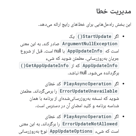
مدیریت خطا
این بخش راه‌حل‌هایی برای خطاهای رایج ارائه می‌دهد.
اگر
StartUpdate()
یک
ArgumentNullException
صادر کند، به این معنی
است که
AppUpdateInfo
با null است. قبل از شروع
جریان به‌روزرسانی، مطمئن شوید که شیء
AppUpdateInfo
که از
GetAppUpdateInfo()
برگردانده می‌شود، null نباشد.
اگر
PlayAsyncOperation
کد خطای
ErrorUpdateUnavailable
را برمی‌گرداند، مطمئن
شوید که نسخه به‌روزرسانی‌شده‌ای از برنامه با همان
شناسه برنامه و کلید امضای آن در دسترس است.
اگر
PlayAsyncOperation
کد خطای
ErrorUpdateNotAllowed
را برگرداند، به این معنی
است که شیء
AppUpdateOptions
نوع به‌روزرسانی