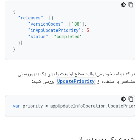
{
"releases"
:
[{
"versionCodes"
:
[
"88"
],
"inAppUpdatePriority"
:
5
,
"status"
:
"completed"
}]
}
در کد برنامه خود، می‌توانید سطح اولویت را برای یک به‌روزرسانی
مشخص با استفاده از
UpdatePriority
بررسی کنید:
var
priority
=
appUpdateInfoOperation
.
UpdatePriori
شروع یک به‌روزرسانی