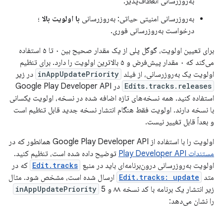
به‌روزرسانی انعطاف‌پذیر.
به‌روزرسانی امنیتی حیاتی: به‌روزرسانی
با اولویت بالا
؛
درخواست به‌روزرسانی فوری.
برای تعیین اولویت، گوگل پلی از یک مقدار صحیح بین ۰ تا ۵ استفاده
می‌کند که ۰ مقدار پیش‌فرض و ۵ بالاترین اولویت را دارد. برای تنظیم
اولویت یک به‌روزرسانی، از فیلد
inAppUpdatePriority
در زیر
Edits.tracks.releases
در Google Play Developer API
استفاده کنید. همه نسخه‌های تازه اضافه شده در نسخه، اولویت یکسانی
با نسخه دارند. اولویت فقط هنگام انتشار نسخه جدید قابل تنظیم است
و بعداً قابل تغییر نیست.
اولویت را با استفاده از Google Play Developer API همانطور که در
مستندات Play Developer API
توضیح داده شده است، تنظیم کنید.
اولویت به‌روزرسانی درون‌برنامه‌ای باید در منبع
Edit.tracks
که در
متد
Edit.tracks: update
ارسال شده است، مشخص شود. مثال
زیر انتشار یک برنامه با کد نسخه ۸۸ و
5
inAppUpdatePriority
را نشان می‌دهد: