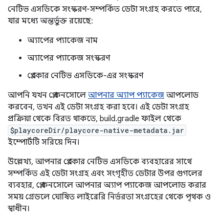
নেটিভ এসডিকে সংস্করণ-সম্পর্কিত ডেটা সংগ্রহ করতে পারে,
যার মধ্যে অন্তর্ভুক্ত রয়েছে:
অ্যাপের প্যাকেজ নাম
অ্যাপের প্যাকেজ সংস্করণ
প্লে কোর নেটিভ এসডিকে-এর সংস্করণ
আপনি যখন প্লে কনসোলে
আপনার অ্যাপ প্যাকেজ
আপলোড
করবেন, তখন এই ডেটা সংগ্রহ করা হবে। এই ডেটা সংগ্রহ
প্রক্রিয়া থেকে বিরত থাকতে, build.gradle ফাইল থেকে
$playcoreDir/playcore-native-metadata.jar
ইম্পোর্টটি সরিয়ে দিন।
উল্লেখ্য, আপনার প্লে কোর নেটিভ এসডিকে ব্যবহারের সাথে
সম্পর্কিত এই ডেটা সংগ্রহ এবং সংগৃহীত ডেটার উপর গুগলের
ব্যবহার, প্লে কনসোলে আপনার অ্যাপ প্যাকেজ আপলোড করার
সময় গ্রেডলে ঘোষিত লাইব্রেরি নির্ভরতা সংগ্রহের থেকে পৃথক ও
স্বাধীন।