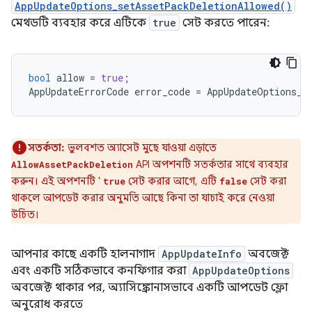
AppUpdateOptions_setAssetPackDeletionAllowed()
মেথডটি ব্যবহার করে এটিকে
true
সেট করতে পারেন:
bool
allow
=
true
;
AppUpdateErrorCode
error_code
=
AppUpdateOptions_s
সতর্কতা:
ভুলবশত অ্যাসেট মুছে যাওয়া এড়াতে
API অপশনটি সতর্কতার সাথে ব্যবহার
AllowAssetPackDeletion
করুন। এই অপশনটি '
সেট করার আগে, এটি
সেট করা
true
false
থাকলে আপডেট করার অনুমতি আছে কিনা তা যাচাই করে নেওয়া
উচিত।
আপনার কাছে একটি হালনাগাদ
AppUpdateInfo
অবজেক্ট
এবং একটি সঠিকভাবে কনফিগার করা
AppUpdateOptions
অবজেক্ট থাকার পর, অ্যাসিঙ্ক্রোনাসভাবে একটি আপডেট ফ্লো
অনুরোধ করতে