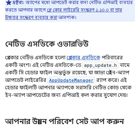
দ্রষ্টব্য:
অ্যাপের মধ্যে আপডেট করার জন্য নেটিভ এপিআই ব্যবহার
করতে আপনার অ্যাপে
প্লে কোর লাইব্রেরি সংস্করণ ১.১০.০ বা তার
উচ্চতর সংস্করণ ব্যবহার করা
আবশ্যক।
নেটিভ এসডিকে ওভারভিউ
প্লে কোর নেটিভ এসডিকে হলো
প্লে কোর এসডিকে
পরিবারের
একটি অংশ। এই নেটিভ এসডিকে-তে
app_update.h
নামে
একটি সি হেডার ফাইল অন্তর্ভুক্ত রয়েছে, যা জাভা প্লে ইন-অ্যাপ
আপডেট লাইব্রেরির
AppUpdateManager
র‍্যাপ করে। এই
হেডার ফাইলটি আপনার অ্যাপকে সরাসরি নেটিভ কোড থেকে
ইন-অ্যাপ আপডেটের জন্য এপিআই কল করার সুযোগ দেয়।
আপনার উন্নয়ন পরিবেশ সেট আপ করুন