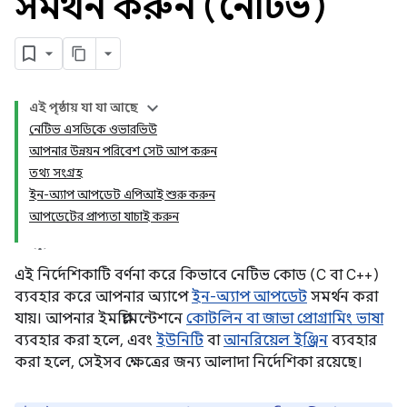
সমর্থন করুন (নেটিভ)
এই পৃষ্ঠায় যা যা আছে
নেটিভ এসডিকে ওভারভিউ
আপনার উন্নয়ন পরিবেশ সেট আপ করুন
তথ্য সংগ্রহ
ইন-অ্যাপ আপডেট এপিআই শুরু করুন
আপডেটের প্রাপ্যতা যাচাই করুন
এই নির্দেশিকাটি বর্ণনা করে কিভাবে নেটিভ কোড (C বা C++)
ব্যবহার করে আপনার অ্যাপে
ইন-অ্যাপ আপডেট
সমর্থন করা
যায়। আপনার ইমপ্লিমেন্টেশনে
কোটলিন বা জাভা প্রোগ্রামিং ভাষা
ব্যবহার করা হলে, এবং
ইউনিটি
বা
আনরিয়েল ইঞ্জিন
ব্যবহার
করা হলে, সেইসব ক্ষেত্রের জন্য আলাদা নির্দেশিকা রয়েছে।