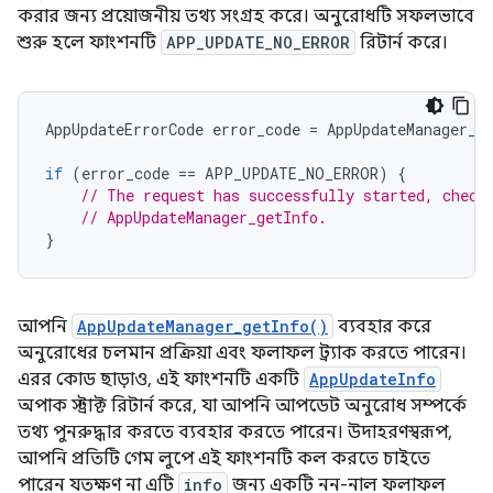
করার জন্য প্রয়োজনীয় তথ্য সংগ্রহ করে। অনুরোধটি সফলভাবে
শুরু হলে ফাংশনটি
APP_UPDATE_NO_ERROR
রিটার্ন করে।
AppUpdateErrorCode
error_code
=
AppUpdateManager_r
if
(
error_code
==
APP_UPDATE_NO_ERROR
)
{
// The request has successfully started, check
// AppUpdateManager_getInfo.
}
আপনি
AppUpdateManager_getInfo()
ব্যবহার করে
অনুরোধের চলমান প্রক্রিয়া এবং ফলাফল ট্র্যাক করতে পারেন।
এরর কোড ছাড়াও, এই ফাংশনটি একটি
AppUpdateInfo
অপাক স্ট্রাক্ট রিটার্ন করে, যা আপনি আপডেট অনুরোধ সম্পর্কে
তথ্য পুনরুদ্ধার করতে ব্যবহার করতে পারেন। উদাহরণস্বরূপ,
আপনি প্রতিটি গেম লুপে এই ফাংশনটি কল করতে চাইতে
পারেন যতক্ষণ না এটি
info
জন্য একটি নন-নাল ফলাফল