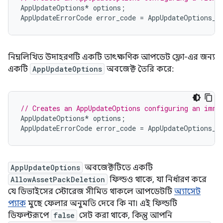
AppUpdateOptions
*
options
;
AppUpdateErrorCode
error_code
=
AppUpdateOptions_c
নিম্নলিখিত উদাহরণটি একটি তাৎক্ষণিক আপডেট ফ্লো-এর জন্য
একটি
AppUpdateOptions
অবজেক্ট তৈরি করে:
// Creates an AppUpdateOptions configuring an imme
AppUpdateOptions
*
options
;
AppUpdateErrorCode
error_code
=
AppUpdateOptions_c
AppUpdateOptions
অবজেক্টটিতে একটি
AllowAssetPackDeletion
ফিল্ডও থাকে, যা নির্ধারণ করে
যে ডিভাইসের স্টোরেজ সীমিত থাকলে আপডেটটি
অ্যাসেট
প্যাক
মুছে ফেলার অনুমতি দেবে কি না। এই ফিল্ডটি
ডিফল্টরূপে
false
সেট করা থাকে, কিন্তু আপনি