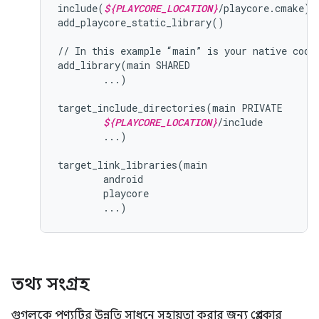
include(
${PLAYCORE_LOCATION}
/playcore.cmake)

add_playcore_static_library()

// In this example “main” is your native code 
add_library(main SHARED

        ...)

target_include_directories(main PRIVATE

${PLAYCORE_LOCATION}
/include

        ...)

target_link_libraries(main

        android

        playcore

তথ্য সংগ্রহ
গুগলকে পণ্যটির উন্নতি সাধনে সহায়তা করার জন্য প্লে কোর