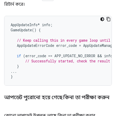
রিটার্ন করে।
AppUpdateInfo
*
info
;
GameUpdate
()
{
// Keep calling this in every game loop until i
AppUpdateErrorCode
error_code
=
AppUpdateManage
if
(
error_code
==
APP_UPDATE_NO_ERROR
 && 
info
// Successfully started, check the result i
}
...
}
আপডেট পুরোনো হয়ে গেছে কিনা তা পরীক্ষা করুন
কোনো আপডেট উপলব্ধ আছে কিনা তা পরীক্ষা করার