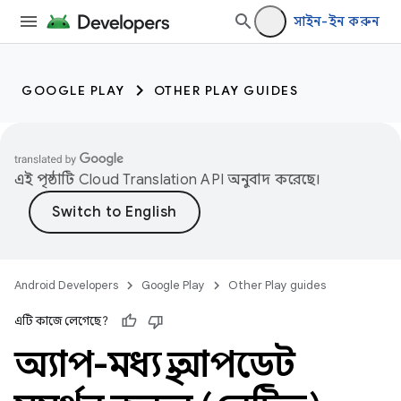
সাইন-ইন করুন
GOOGLE PLAY
OTHER PLAY GUIDES
এই পৃষ্ঠাটি
Cloud Translation API
অনুবাদ করেছে।
Android Developers
Google Play
Other Play guides
এটি কাজে লেগেছে?
অ্যাপ-মধ্যস্থ আপডেট