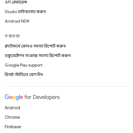
API রেফারেন্স
Studio ডাউনলোড করুন
Android NDK
সহায়তা
প্ল্যাটফর্মে কোনও সমস্যা রিপোর্ট করুন
ডকুমেন্টেশন সংক্রান্ত সমস্যা রিপোর্ট করুন
Google Play support
রিসার্চ স্টাডিতে যোগ দিন
Android
Chrome
Firebase