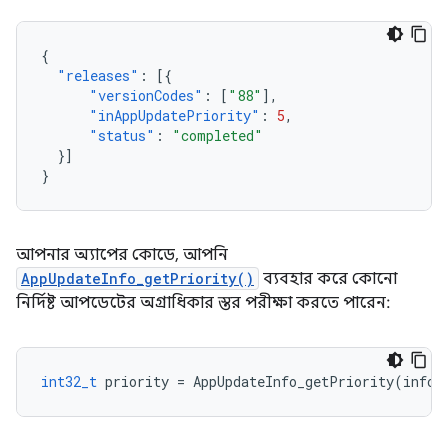
{
"releases"
:
[{
"versionCodes"
:
[
"88"
],
"inAppUpdatePriority"
:
5
,
"status"
:
"completed"
}]
}
আপনার অ্যাপের কোডে, আপনি
AppUpdateInfo_getPriority()
ব্যবহার করে কোনো
নির্দিষ্ট আপডেটের অগ্রাধিকার স্তর পরীক্ষা করতে পারেন:
int32_t
priority
=
AppUpdateInfo_getPriority
(
info
)