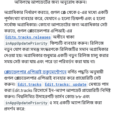
অবিলম্বে আপডেটের জন্য অনুরোধ করুন।
অগ্রাধিকার নির্ধারণ করতে, গুগল প্লে ০ থেকে ৫-এর মধ্যে একটি
পূর্ণসংখ্যা ব্যবহার করে, যেখানে ০ হলো ডিফল্ট এবং ৫ হলো
সর্বোচ্চ অগ্রাধিকার। কোনো আপডেটের জন্য অগ্রাধিকার সেট
করতে, গুগল প্লে ডেভেলপার এপিআই-এর
Edits.tracks.releases
অধীনে থাকা
inAppUpdatePriority
ফিল্ডটি ব্যবহার করুন। রিলিজে
নতুন যোগ করা সমস্ত সংস্করণকে রিলিজটির সমান অগ্রাধিকার
দেওয়া হয়। অগ্রাধিকার শুধুমাত্র একটি নতুন রিলিজ চালু করার
সময় সেট করা যায় এবং পরে তা পরিবর্তন করা যায় না।
প্লে ডেভেলপার এপিআই ডকুমেন্টেশনে
বর্ণিত পদ্ধতি অনুযায়ী
গুগল প্লে ডেভেলপার এপিআই ব্যবহার করে প্রায়োরিটি সেট
করুন।
Edit.tracks
Edit.tracks: update
মেথডে পাস
করা Edit.tracks রিসোর্সে ইন-অ্যাপ আপডেট প্রায়োরিটি নির্দিষ্ট
করুন। নিম্নলিখিত উদাহরণটি ভার্সন কোড ৮৮ এবং
inAppUpdatePriority
৫ সহ একটি অ্যাপ রিলিজ করা
প্রদর্শন করে: