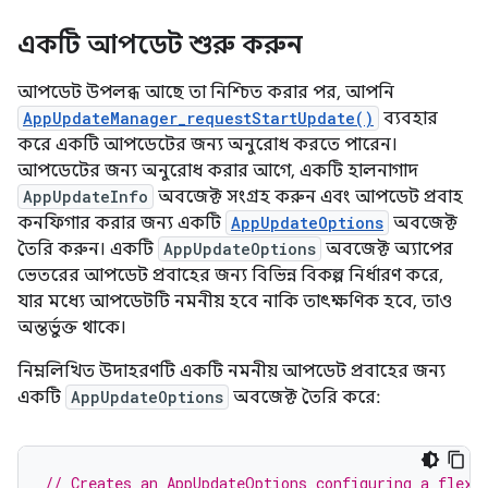
একটি আপডেট শুরু করুন
আপডেট উপলব্ধ আছে তা নিশ্চিত করার পর, আপনি
AppUpdateManager_requestStartUpdate()
ব্যবহার
করে একটি আপডেটের জন্য অনুরোধ করতে পারেন।
আপডেটের জন্য অনুরোধ করার আগে, একটি হালনাগাদ
AppUpdateInfo
অবজেক্ট সংগ্রহ করুন এবং আপডেট প্রবাহ
কনফিগার করার জন্য একটি
AppUpdateOptions
অবজেক্ট
তৈরি করুন। একটি
AppUpdateOptions
অবজেক্ট অ্যাপের
ভেতরের আপডেট প্রবাহের জন্য বিভিন্ন বিকল্প নির্ধারণ করে,
যার মধ্যে আপডেটটি নমনীয় হবে নাকি তাৎক্ষণিক হবে, তাও
অন্তর্ভুক্ত থাকে।
নিম্নলিখিত উদাহরণটি একটি নমনীয় আপডেট প্রবাহের জন্য
একটি
AppUpdateOptions
অবজেক্ট তৈরি করে:
// Creates an AppUpdateOptions configuring a flexi