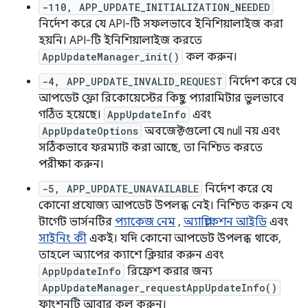
-110, APP_UPDATE_INITIALIZATION_NEEDED
নির্দেশ করে যে API-টি সফলভাবে ইনিশিয়ালাইজ করা
হয়নি। API-টি ইনিশিয়ালাইজ করতে
AppUpdateManager_init()
কল করুন।
-4, APP_UPDATE_INVALID_REQUEST
নির্দেশ করে যে
আপডেট ফ্লো রিকোয়েস্টের কিছু প্যারামিটার ভুলভাবে
গঠিত হয়েছে।
AppUpdateInfo
এবং
AppUpdateOptions
অবজেক্টগুলো যে null নয় এবং
সঠিকভাবে ফরম্যাট করা আছে, তা নিশ্চিত করতে
পরীক্ষা করুন।
-5, APP_UPDATE_UNAVAILABLE
নির্দেশ করে যে
কোনো প্রযোজ্য আপডেট উপলব্ধ নেই। নিশ্চিত করুন যে
টার্গেট ভার্সনটির
প্যাকেজ নেম
,
অ্যাপ্লিকেশন আইডি
এবং
সাইনিং কী
একই। যদি কোনো আপডেট উপলব্ধ থাকে,
তাহলে অ্যাপের ক্যাশে ক্লিয়ার করুন এবং
AppUpdateInfo
রিফ্রেশ করার জন্য
AppUpdateManager_requestAppUpdateInfo()
ফাংশনটি আবার কল করুন।