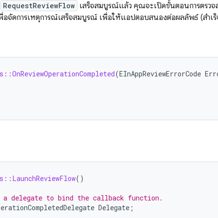
ร
RequestReviewFlow
เสร็จสมบูรณ์แล้ว คุณจะเปิดขั้นตอนการตรวจส
์เพื่อจัดการเหตุการณ์เสร็จสมบูรณ์ เพื่อให้แอปตอบสนองต่อผลลัพธ์ (สำเ
s::OnReviewOperationCompleted
(
EInAppReviewErrorCode
Err
s::LaunchReviewFlow
()
 a delegate to bind the callback function.
erationCompletedDelegate
Delegate
;