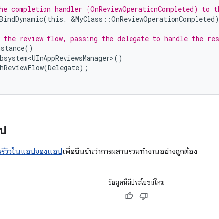
he completion handler (OnReviewOperationCompleted) to t
BindDynamic
(
this
,
&
MyClass
::
OnReviewOperationCompleted
)
 the review flow, passing the delegate to handle the res
nstance
()
bsystem<UInAppReviewsManager>
()
hReviewFlow
(
Delegate
);
ไป
รรีวิวในแอปของแอป
เพื่อยืนยันว่าการผสานรวมทํางานอย่างถูกต้อง
ข้อมูลนี้มีประโยชน์ไหม