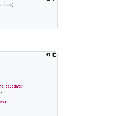
orCode
)
he delegate.
;
esult.