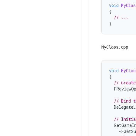
void
MyClas
{
// ...
}
MyClass.cpp
void
MyClas
{
// Create
FReviewOp
// Bind t
Delegate
.
// Initia
GetGameI
-
>
GetSu