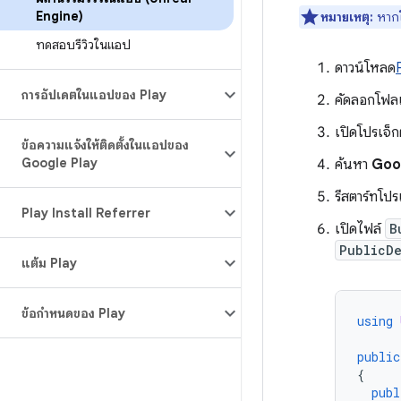
Engine)
หมายเหตุ:
หากใช
ทดสอบรีวิวในแอป
ดาวน์โหลด
การอัปเดตในแอปของ Play
คัดลอกโฟล
เปิดโปรเจ็ก
ข้อความแจ้งให้ติดตั้งในแอปของ
Google Play
ค้นหา
Goo
รีสตาร์ทโปร
Play Install Referrer
เปิดไฟล์
B
PublicD
แต้ม Play
ข้อกำหนดของ Play
using
public
{
publ