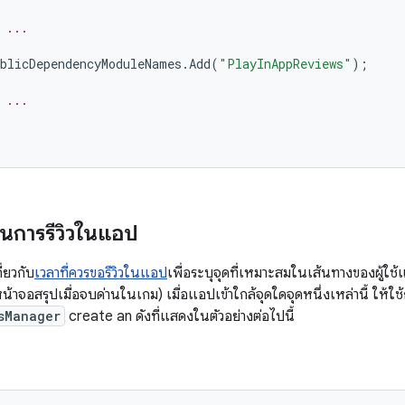
 ...
blicDependencyModuleNames
.
Add
(
"PlayInAppReviews"
);
 ...
อนการรีวิวในแอป
่ยวกับ
เวลาที่ควรขอรีวิวในแอป
เพื่อระบุจุดที่เหมาะสมในเส้นทางของผู้ใช้แอ
ดหน้าจอสรุปเมื่อจบด่านในเกม) เมื่อแอปเข้าใกล้จุดใดจุดหนึ่งเหล่านี้ ให้ใ
sManager
create an ดังที่แสดงในตัวอย่างต่อไปนี้