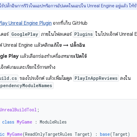
้ปลั๊กอินการรีวิวในแอปหรือการอัปเดตในแอปใน Unreal Engine อยู่แล้ว ให้ข้า
Play Unreal Engine Plugin
จากที่เก็บ GitHub
เดอร์
GooglePlay
ภายในโฟลเดอร์
Plugins
ในโปรเจ็กต์ Unreal 
ต์ Unreal Engine แล้วคลิก
แก้ไข → ปลั๊กอิน
gle Play
แล้วเลือกช่องทำเครื่องหมาย
เปิดใช้
เจ็กต์เกมและเรียกใช้การสร้าง
uild.cs
ของโปรเจ็กต์ แล้วเพิ่มโมดูล
PlayInAppReviews
ลงใน
ependencyModuleNames
UnrealBuildTool
;
class
MyGame
:
ModuleRules
ic
MyGame
(
ReadOnlyTargetRules
Target
)
:
base
(
Target
)