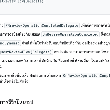
stReviewFlow
(
Delegate
);
้าง
FRreviewOperationCompletedDelegate
เพื่อจัดการการดำเ
ินการจะเชื่อมโยงกับเมธอด
OnReviewOperationCompleted
ซึ่งจะ
indDynamic
ช่วยให้มั่นใจว่าตัวรับมอบสิทธิ์จะลิงก์กับ callback อย่างถู
questReviewFlow(Delegate)
จะเริ่มต้นกระบวนการตรวจสอบโดยส่งผู
ารตรวจสอบจะทำงานแบบไม่พร้อมกัน ซึ่งจะช่วยให้งานอื่นๆ ในแอปทำง
ณ์
นินการเสร็จสิ้นแล้ว ฟังก์ชันการเรียกกลับ
OnReviewOperationComp
่สำเร็จหรือไม่สำเร็จ
นการรีวิวในแอป