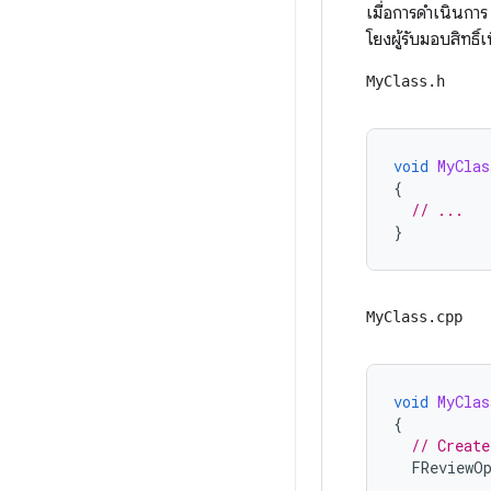
เมื่อการดำเนินกา
โยงผู้รับมอบสิทธิ
MyClass.h
void
MyClas
{
// ...
}
MyClass.cpp
void
MyClas
{
// Create
FReviewOp