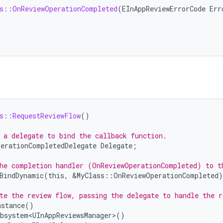
s::OnReviewOperationCompleted
(
EInAppReviewErrorCode
Err
s::RequestReviewFlow
()
 a delegate to bind the callback function.
erationCompletedDelegate
Delegate
;
he completion handler (OnReviewOperationCompleted) to t
BindDynamic
(
this
,
&
MyClass
::
OnReviewOperationCompleted
)
te the review flow, passing the delegate to handle the r
nstance
()
bsystem<UInAppReviewsManager>
()