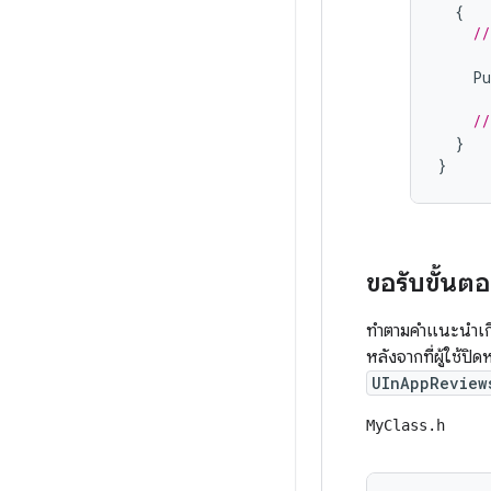
{
//
Pu
//
}
}
ขอรับขั้นต
ทำตามคำแนะนำเกี
หลังจากที่ผู้ใช้ปิ
UInAppReview
MyClass.h