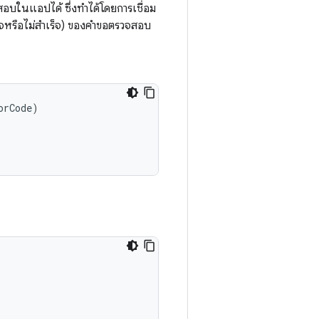
อบในแอปได้ ซึ่งทำได้โดยการเชื่อม
ร็จหรือไม่สำเร็จ) ของคําขอตรวจสอบ
orCode
)