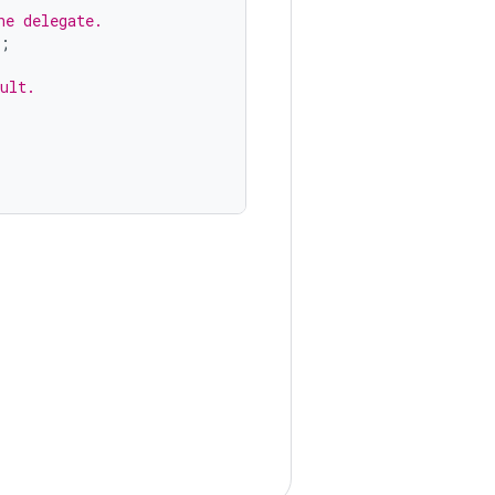
he delegate.
;
ult.