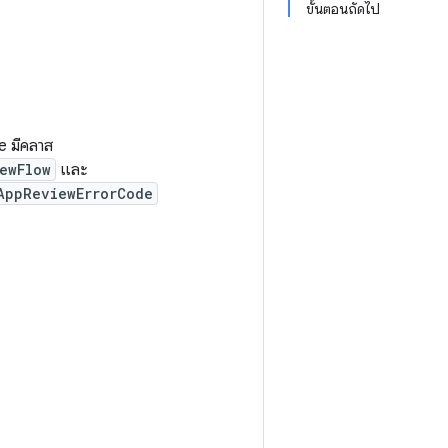
ขั้นตอนถัดไป
e มีคลาส
ewFlow
และ
AppReviewErrorCode