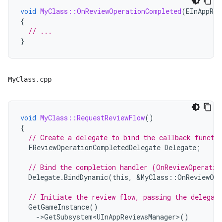
void
MyClass::OnReviewOperationCompleted
(
EInAppRev
{
// ...
}
MyClass.cpp
void
MyClass::RequestReviewFlow
()
{
// Create a delegate to bind the callback functi
FReviewOperationCompletedDelegate
Delegate
;
// Bind the completion handler (OnReviewOperatio
Delegate
.
BindDynamic
(
this
,
&
MyClass
::
OnReviewOpe
// Initiate the review flow, passing the delegat
GetGameInstance
()
-
>
GetSubsystem<UInAppReviewsManager>
()