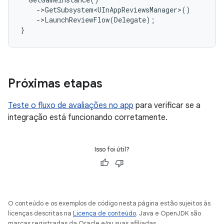
-
>
GetSubsystem<UInAppReviewsManager>
()
-
>
LaunchReviewFlow
(
Delegate
);
}
Próximas etapas
Teste o fluxo de avaliações no app
para verificar se a
integração está funcionando corretamente.
Isso foi útil?
O conteúdo e os exemplos de código nesta página estão sujeitos às
licenças descritas na
Licença de conteúdo
. Java e OpenJDK são
marcas registradas da Oracle e/ou suas afiliadas.