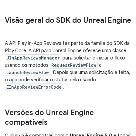
Visão geral do SDK do Unreal Engine
A API Play In-App Reviews faz parte da família do SDK da
Play Core. A API para Unreal Engine oferece uma classe
UInAppReviewsManager
para solicitar e iniciar o fluxo
usando os métodos
RequestReviewFlow
e
LaunchReviewFlow
. Depois que uma solicitação é feita,
o app pode verificar o status dela usando
EInAppReviewErrorCode
.
Versões do Unreal Engine
compatíveis
O plug-in é compatível com o
Unreal Engine 5.0
e todas