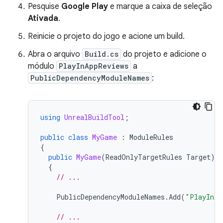
Pesquise
Google Play
e marque a caixa de seleção
Ativada
.
Reinicie o projeto do jogo e acione um build.
Abra o arquivo
Build.cs
do projeto e adicione o
módulo
PlayInAppReviews
a
PublicDependencyModuleNames
:
using
UnrealBuildTool
;
public
class
MyGame
:
ModuleRules
{
public
MyGame
(
ReadOnlyTargetRules
Target
)
{
// ...
PublicDependencyModuleNames
.
Add
(
"PlayInAp
// ...