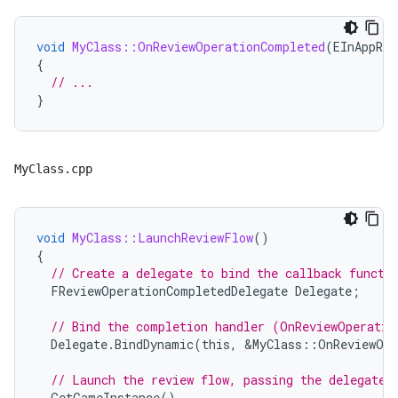
void
MyClass::OnReviewOperationCompleted
(
EInAppRev
{
// ...
}
MyClass.cpp
void
MyClass::LaunchReviewFlow
()
{
// Create a delegate to bind the callback functi
FReviewOperationCompletedDelegate
Delegate
;
// Bind the completion handler (OnReviewOperatio
Delegate
.
BindDynamic
(
this
,
&
MyClass
::
OnReviewOpe
// Launch the review flow, passing the delegate 
GetGameInstance
()