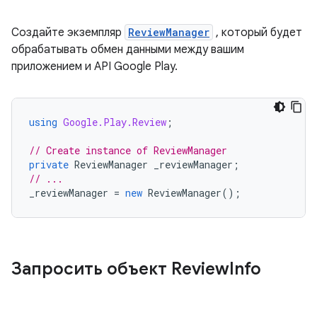
Создайте экземпляр
ReviewManager
, который будет
обрабатывать обмен данными между вашим
приложением и API Google Play.
using
Google.Play.Review
;
// Create instance of ReviewManager
private
ReviewManager
_reviewManager
;
// ...
_reviewManager
=
new
ReviewManager
();
Запросить объект Review
Info