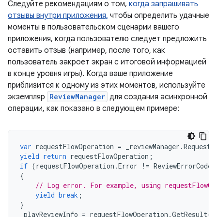
Следуйте рекомендациям о том,
когда запрашивать
отзывы внутри приложения,
чтобы определить удачные
моменты в пользовательском сценарии вашего
приложения, когда пользователю следует предложить
оставить отзыв (например, после того, как
пользователь закроет экран с итоговой информацией
в конце уровня игры). Когда ваше приложение
приблизится к одному из этих моментов, используйте
экземпляр
ReviewManager
для создания асинхронной
операции, как показано в следующем примере:
var
requestFlowOperation
=
_reviewManager
.
RequestR
yield
return
requestFlowOperation
;
if
(
requestFlowOperation
.
Error
!=
ReviewErrorCode
.
{
// Log error. For example, using requestFlowOp
yield
break
;
}
_playReviewInfo
=
requestFlowOperation
.
GetResult
()