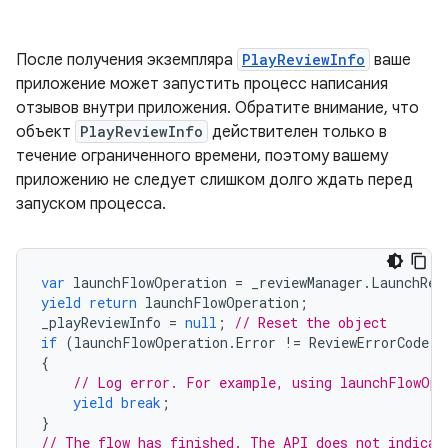
После получения экземпляра
PlayReviewInfo
ваше
приложение может запустить процесс написания
отзывов внутри приложения. Обратите внимание, что
объект
PlayReviewInfo
действителен только в
течение ограниченного времени, поэтому вашему
приложению не следует слишком долго ждать перед
запуском процесса.
var
launchFlowOperation
=
_reviewManager
.
LaunchRev
yield
return
launchFlowOperation
;
_playReviewInfo
=
null
;
// Reset the object
if
(
launchFlowOperation
.
Error
!=
ReviewErrorCode
.
N
{
// Log error. For example, using launchFlowOpe
yield
break
;
}
// The flow has finished. The API does not indicat