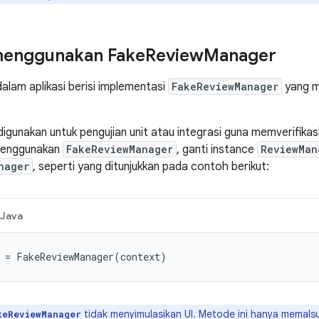
menggunakan Fake
Review
Manager
dalam aplikasi berisi implementasi
FakeReviewManager
yang m
digunakan untuk pengujian unit atau integrasi guna memverifikasi 
 menggunakan
FakeReviewManager
, ganti instance
ReviewMan
nager
, seperti yang ditunjukkan pada contoh berikut:
Java
=
FakeReviewManager
(
context
)
tidak menyimulasikan UI. Metode ini hanya memals
keReviewManager