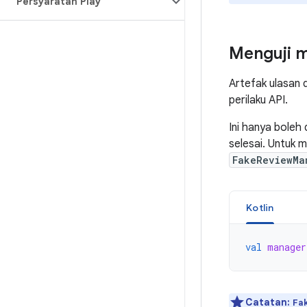
Persyaratan Play
Menguji 
Artefak ulasan 
perilaku API.
Ini hanya boleh 
selesai. Untuk
FakeReviewMa
Kotlin
val
manager
Catatan:
Fa