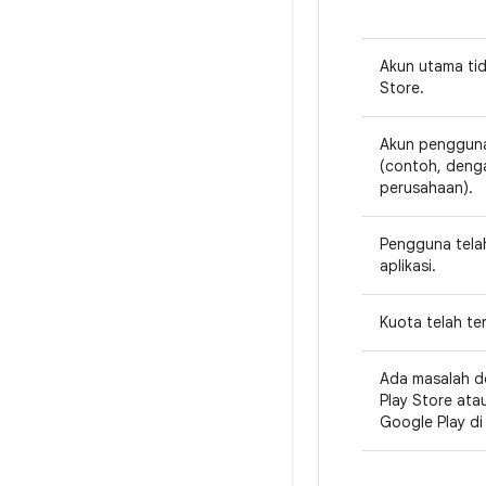
Akun utama tida
Store.
Akun pengguna
(contoh, deng
perusahaan).
Pengguna tela
aplikasi.
Kuota telah te
Ada masalah 
Play Store ata
Google Play di