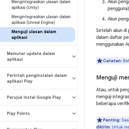
Akun pengg
Mengintegrasikan ulasan dalam
aplikasi (Unity)
pengguna)
Mengintegrasikan ulasan dalam
Akun pengg
aplikasi (Unreal Engine)
Setelah akun di 
Menguji ulasan dalam
dalam daftar pe
aplikasi
menggunakan An
Memutar update dalam
aplikasi
Catatan:
Bat
Perintah penginstalan dalam
Menguji meng
aplikasi Play
Atau, untuk pen
menguji integra
Perujuk Instal Google Play
beberapa verifika
Play Points
Penting:
Saat
dikirim
. Untuk m