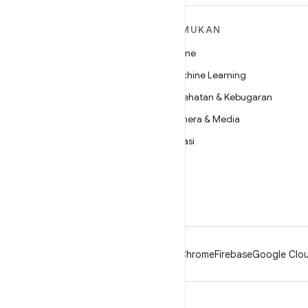
SELENGKAPNYA
TEMUKAN
TENTANG ANDROID
Game
Android
Machine Learning
Android untuk Perusahaan
Kesehatan & Kebugaran
Keamanan
Kamera & Media
Source
Privasi
Berita
5G
Blog
Podcast
Android
Chrome
Firebase
Google Clou