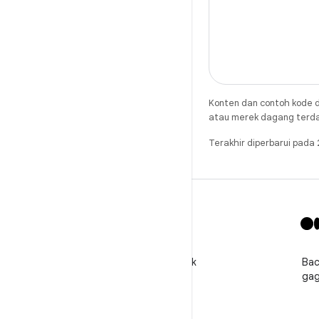
Konten dan contoh kode d
atau merek dagang terdaft
Terakhir diperbarui pad
X
Ikuti @GooglePlayBiz untuk
Bac
mendapatkan berita dan
gag
dukungan