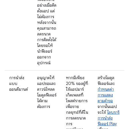
อย่างเมื่อติด
ตั้งแอป แต่
ไม่ต้องการ
หลังจากนั้น
คุณสามารถ
ลดขนาด
การติดตั้งได้
โดยขอให้
นำฟีเจอร์
ออกจาก
อุปกรณ์
การนำส่ง
อนุญาตให้
หากมีเพียง
สร้างโมดูล
แบบ
แอปขอและ
20% ของผู้ที่
ฟีเจอร์และ
ออนดีมานด์
ดาวน์โหลด
ใช้แอปมาร์
กำหนดค่า
โมดูลฟีเจอร์
เก็ตเพลสที่
การแสดง
ได้ตาม
โพสต์รายการ
ตามคำขอ
ต้องการ
เพื่อขาย
จากนั้นแอป
กลยุทธ์ที่ดีใน
จะใช้
ไลบรารี
การลดขนาด
การนำส่ง
การ
ฟีเจอร์ Play