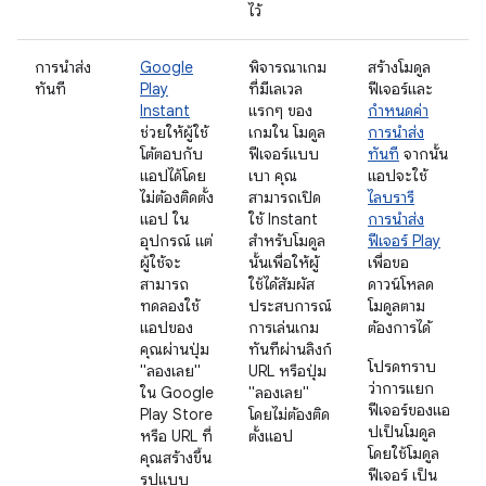
ไว้
การนำส่ง
Google
พิจารณาเกม
สร้างโมดูล
ทันที
Play
ที่มีเลเวล
ฟีเจอร์และ
Instant
แรกๆ ของ
กำหนดค่า
ช่วยให้ผู้ใช้
เกมใน โมดูล
การนำส่ง
โต้ตอบกับ
ฟีเจอร์แบบ
ทันที
จากนั้น
แอปได้โดย
เบา คุณ
แอปจะใช้
ไม่ต้องติดตั้ง
สามารถเปิด
ไลบรารี
แอป ใน
ใช้ Instant
การนำส่ง
อุปกรณ์ แต่
สำหรับโมดูล
ฟีเจอร์ Play
ผู้ใช้จะ
นั้นเพื่อให้ผู้
เพื่อขอ
สามารถ
ใช้ได้สัมผัส
ดาวน์โหลด
ทดลองใช้
ประสบการณ์
โมดูลตาม
แอปของ
การเล่นเกม
ต้องการได้
คุณผ่านปุ่ม
ทันทีผ่านลิงก์
โปรดทราบ
"ลองเลย"
URL หรือปุ่ม
ว่าการแยก
ใน Google
"ลองเลย"
ฟีเจอร์ของแอ
Play Store
โดยไม่ต้องติด
ปเป็นโมดูล
หรือ URL ที่
ตั้งแอป
โดยใช้โมดูล
คุณสร้างขึ้น
ฟีเจอร์ เป็น
รูปแบบ