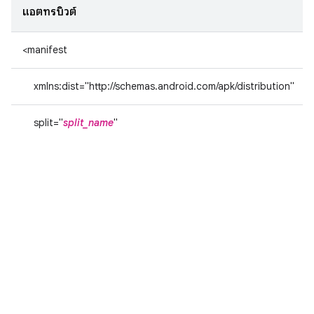
แอตทริบิวต์
<manifest
xmlns:dist="http://schemas.android.com/apk/distribution"
split="
split_name
"