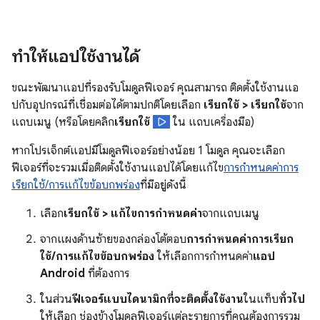
ทําให้แอปใช้งานได้
ขณะพัฒนาแอปที่รองรับโมดูลฟีเจอร์ คุณสามารถ ติดตั้งใช้งานแอ
ปกับอุปกรณ์ที่เชื่อมต่อได้ตามปกติโดยเลือก
เรียกใช้ > เรียกใช้
จาก
แถบเมนู (หรือโดยคลิก
เรียกใช้
ใน แถบเครื่องมือ)
หากโปรเจ็กต์แอปมีโมดูลฟีเจอร์อย่างน้อย 1 โมดูล คุณจะเลือก
ฟีเจอร์ที่จะรวมเมื่อติดตั้งใช้งานแอปได้โดยแก้ไข
การกำหนดค่าการ
เรียกใช้/การแก้ไขข้อบกพร่อง
ที่มีอยู่ดังนี้
เลือก
เรียกใช้ > แก้ไขการกำหนดค่า
จากแถบเมนู
จากแผงด้านซ้ายของกล่องโต้ตอบ
การกำหนดค่าการเรียก
ใช้/การแก้ไขข้อบกพร่อง
ให้เลือกการกำหนดค่า
แอป
Android
ที่ต้องการ
ในส่วน
ฟีเจอร์แบบไดนามิกที่จะติดตั้งใช้งาน
ในแท็บ
ทั่วไป
ให้เลือก ช่องข้างโมดูลฟีเจอร์แต่ละรายการที่คุณต้องการรวม