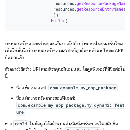
resources
.
getResourcePackageName
resources
.
getResourceEntryName
(
r
))
.
build
()
ระบบจะสร้างแต่ละส่วนของเส้นทางไปยังทรัพยากรในขณะรันไทม์
เพื่อให้มั่นใจว่าระบบจะสร้างเนมสเปซที่ถูกต้องหลังจากโหลด APK
ที่แยกแล้ว
ตัวอย่างวิธีสร้าง URI สมมติว่าคุณมีแอปและ โมดูลฟีเจอร์ที่มีชื่อต่อไป
นี้
ชื่อแพ็กเกจแอป:
com.example.my_app_package
ชื่อแพ็กเกจทรัพยากรของฟีเจอร์:
com.example.my_app_package.my_dynamic_feat
ure
หาก
resId
ในข้อมูลโค้ดด้านบนอ้างอิงถึงทรัพยากรไฟล์ดิบชื่อ