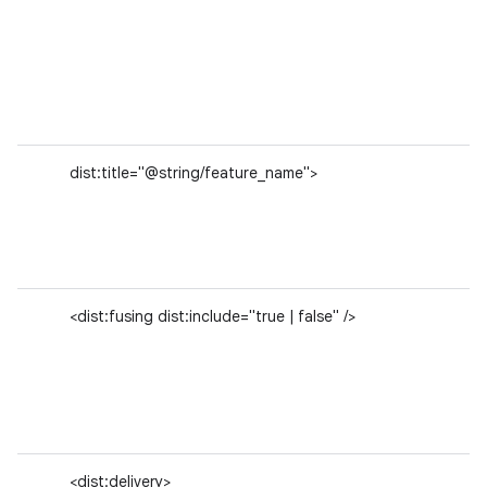
dist:title="@string/feature_name">
<dist:fusing dist:include="true | false" />
<dist:delivery>