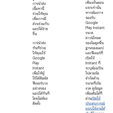
เพียงขั้นตอน
การนำส่ง
แรกเท่านั้น
เนื้อหานี้
หากต้องการ
ช่วยให้คุณ
รองรับ
เพิ่มการมี
Google
ส่วนร่วมกับ
Play Instant
แอปได้ง่าย
ขนาด
ขึ้น
ดาวน์โหลด
การนำส่ง
ของโมดูลพื้น
ทันทีช่วย
ฐานของแอป
ให้คุณใช้
และฟีเจอร์ที่
Google
เปิดใช้
Play
Instant ที่
Instant
ระบุต้องเป็น
เพื่อให้ผู้
ไปตามข้อ
ใช้ได้สัมผัส
จำกัดด้าน
ฟีเจอร์บาง
ขนาดที่เข้ม
อย่างของ
งวด ดูข้อมูล
แอปได้ทันที
เพิ่มเติมได้ที่
โดยไม่ต้อง
อ่าน
เปิดใช้
ติดตั้ง
ประสบการณ์
แบบใช้งานได้