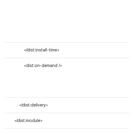
</dist:install-time>
<dist:on-demand />
</dist:delivery>
</dist:module>