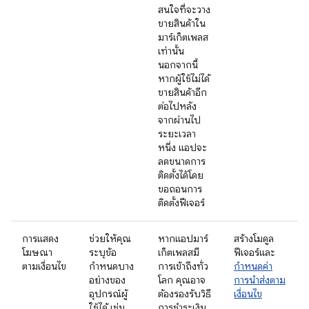
สนใจที่จะวาง
ขายสินค้าใน
มาร์เก็ตเพลส
เท่านั้น
นอกจากนี้
หากผู้ใช้ไม่ได้
ขายสินค้าอีก
ต่อไปหลัง
จากผ่านไป
ระยะเวลา
หนึ่ง แอปจะ
ลดขนาดการ
ติดตั้งได้โดย
ขอถอนการ
ติดตั้งฟีเจอร์
การแสดง
ช่วยให้คุณ
หากแอปมาร์
สร้างโมดูล
โฆษณา
ระบุข้อ
เก็ตเพลสมี
ฟีเจอร์และ
ตามเงื่อนไข
กำหนดบาง
การเข้าถึงทั่ว
กำหนดค่า
อย่างของ
โลก คุณอาจ
การนำส่งตาม
อุปกรณ์ผู้
ต้องรองรับวิธี
เงื่อนไข
ใช้ได้ เช่น
การชำระเงิน