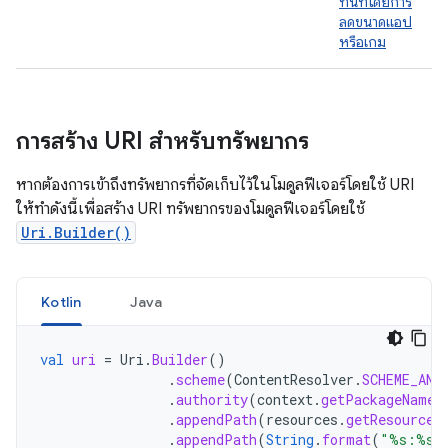
ทันทีโดยการ
ลดขนาดแอป
หรือเกม
การสร้าง URI สำหรับทรัพยากร
หากต้องการเข้าถึงทรัพยากรที่จัดเก็บไว้ในโมดูลฟีเจอร์โดยใช้ URI
ให้ทำดังนี้เพื่อสร้าง URI ทรัพยากรของโมดูลฟีเจอร์โดยใช้
Uri.Builder()
Kotlin
Java
val
uri
=
Uri
.
Builder
()
.
scheme
(
ContentResolver
.
SCHEME_AND
.
authority
(
context
.
getPackageName
(
.
appendPath
(
resources
.
getResourceT
.
appendPath
(
String
.
format
(
"%s:%s"