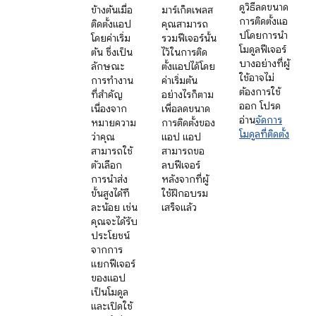
ดูวิธีลดขนาด
ข้างต้นเมื่อ
มาร์เก็ตเพลส
การติดตั้งแอ
ติดตั้งแอป
คุณสามารถ
ปโดยการนำ
โดยค่าเริ่ม
รวมฟีเจอร์นั้น
โมดูลฟีเจอร์
ต้น ซึ่งเป็น
ไว้ในการติด
บางอย่างที่ผู้
ลักษณะ
ตั้งแอปได้โดย
ใช้อาจไม่
การทำงาน
ค่าเริ่มต้น
ต้องการใช้
ที่สำคัญ
อย่างไรก็ตาม
ออก โปรด
เนื่องจาก
เพื่อลดขนาด
อ่าน
จัดการ
หมายความ
การติดตั้งของ
โมดูลที่ติดตั้ง
ว่าคุณ
แอป แอป
สามารถใช้
สามารถขอ
ตัวเลือก
ลบฟีเจอร์
การนำส่ง
หลังจากที่ผู้
ขั้นสูงได้ที
ใช้ฝึกอบรม
ละน้อย เช่น
เสร็จแล้ว
คุณจะได้รับ
ประโยชน์
จากการ
แยกฟีเจอร์
ของแอป
เป็นโมดูล
และเปิดใช้