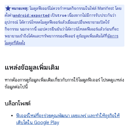
หมายเหตุ:
โมดูลฟีเจอร์ไม่ควรกำหนดกิจกรรมในไฟล์ Manifest โดย
ตั้งค่า
เป็น
เนื่องจากไม่มีการรับประกันว่า
android:exported
true
อุปกรณ์ ได้ดาวน์โหลดโมดูลฟีเจอร์แล้วเมื่อแอปอื่นพยายามเปิดใช้
กิจกรรม นอกจากนี้ แอปควรยืนยันว่าได้ดาวน์โหลดฟีเจอร์แล้วก่อนที่จะ
พยายามเข้าถึงโค้ดและทรัพยากรของฟีเจอร์ ดูข้อมูลเพิ่มเติมได้ที่
จัดการ
โมดูลที่ติดตั้ง
แหล่งข้อมูลเพิ่มเติม
หากต้องการดูข้อมูลเพิ่มเติมเกี่ยวกับการใช้โมดูลฟีเจอร์ โปรดดูแหล่ง
ข้อมูลต่อไปนี้
บล็อกโพสต์
ฟีเจอร์ใหม่ที่จะช่วยคุณพัฒนา เผยแพร่ และทำให้ธุรกิจให้
เติบโตใน Google Play