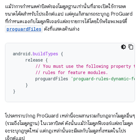
แม้ว่าการกำหนดค่าบิลด์ของโมดูลฐานเท่านั้นที่อาจเปิดใช้การลด
ขนาดโค้ดสำหรับโปรเจ็กต์แอป แต่คุณก็สามารถระบุกฎ ProGuard
ที่กำหนดเองกับโมดูลฟีเจอร์แต่ละรายการได้โดยใช้พร็อพเพอร์ตี้
proguardFiles
ดังที่แสดงด้านล่าง
android
.
buildTypes
{
release
{
// You must use the following property to
// rules for feature modules.
proguardFiles
'proguard-rules-dynamic-fea
}
}
โปรดทราบว่ากฎ ProGuard เหล่านี้จะผสานรวมกับกฎจากโมดูลอื่นๆ
(รวมถึงโมดูลฐาน) ในเวลาบิลด์ ดังนั้นแม้ว่าโมดูลฟีเจอร์แต่ละโมดูล
จะระบุกฎชุดใหม่ แต่กฎเหล่านั้นจะมีผลกับโมดูลทั้งหมดในโปร
เจ็กต์แอป