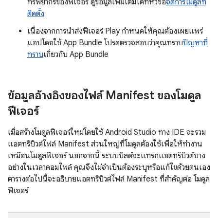
ทรัพยากรของฟีเจอร์ ดูข้อมูลเพิ่มเติมได้ที่หัวข้อ
จัดการโมดูลที่
ติดตั้ง
เนื่องจากการนำส่งฟีเจอร์ Play กำหนดให้คุณต้องเผยแพร่
แอปโดยใช้ App Bundle โปรดตรวจสอบว่าคุณทราบ
ปัญหาที่
ทราบ
เกี่ยวกับ App Bundle
ข้อมูลอ้างอิงของไฟล์ Manifest ของโมดูล
ฟีเจอร์
เมื่อสร้างโมดูลฟีเจอร์ใหม่โดยใช้ Android Studio ทาง IDE จะรวม
แอตทริบิวต์ไฟล์ Manifest ส่วนใหญ่ที่โมดูลต้องใช้เพื่อให้ทำงาน
เหมือนโมดูลฟีเจอร์ นอกจากนี้ ระบบบิลด์จะแทรกแอตทริบิวต์บาง
อย่างในเวลาคอมไพล์ คุณจึงไม่จำเป็นต้องระบุหรือแก้ไขด้วยตนเอง
ตารางต่อไปนี้จะอธิบายแอตทริบิวต์ไฟล์ Manifest ที่สำคัญต่อ โมดูล
ฟีเจอร์