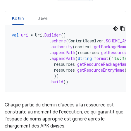
Kotlin
Java
val
uri
=
Uri
.
Builder
()
.
scheme
(
ContentResolver
.
SCHEME_AND
.
authority
(
context
.
getPackageName
(
.
appendPath
(
resources
.
getResourceT
.
appendPath
(
String
.
format
(
"%s:%s"
resources
.
getResourcePackageName
resources
.
getResourceEntryName
(
r
))
.
build
()
Chaque partie du chemin d'accès à la ressource est
construite au moment de l'exécution, ce qui garantit que
l'espace de noms approprié est généré après le
chargement des APK divisés.