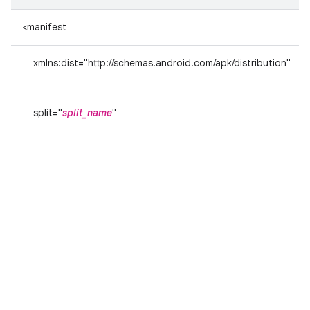
<manifest
xmlns:dist="http://schemas.android.com/apk/distribution"
split="
split_name
"