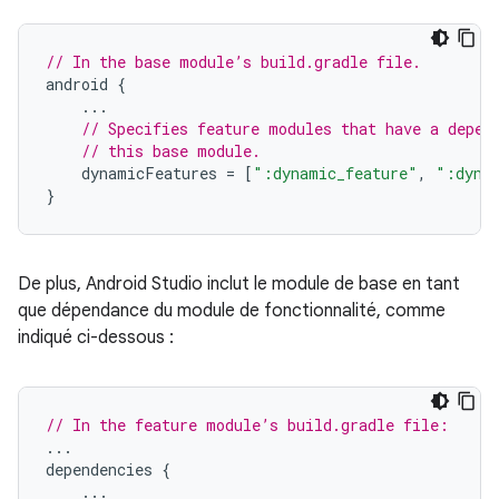
// In the base module’s build.gradle file.
android
{
...
// Specifies feature modules that have a depen
// this base module.
dynamicFeatures
=
[
":dynamic_feature"
,
":dyna
}
De plus, Android Studio inclut le module de base en tant
que dépendance du module de fonctionnalité, comme
indiqué ci-dessous :
// In the feature module’s build.gradle file:
...
dependencies
{
...