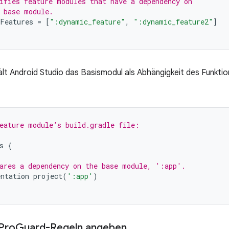
ifies feature modules that have a dependency on
 base module.
Features
=
[
":dynamic_feature"
,
":dynamic_feature2"
]
t Android Studio das Basismodul als Abhängigkeit des Funktio
eature module’s build.gradle file:
s
{
ares a dependency on the base module, ':app'.
ntation
project
(
':app'
)
 Pro
Guard-Regeln angeben