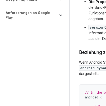
Die Prop
die Build-
Anforderungen an Google
Funktions
Play
angeben.
version
Informatio
aus der D
Beziehung z
Wenn Android St
android.dyna
dargestellt:
// In the b
android
{
...