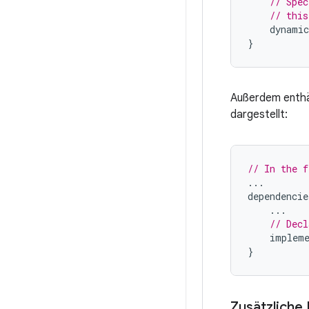
// Spec
// this
dynamic
}
Außerdem enthäl
dargestellt:
// In the f
...
dependencie
...
// Decl
impleme
}
Zusätzliche