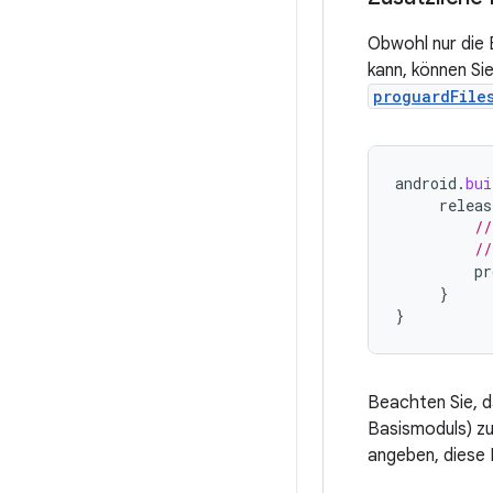
Obwohl nur die 
kann, können Si
proguardFile
android
.
bui
releas
//
//
pr
}
}
Beachten Sie, d
Basismoduls) z
angeben, diese 