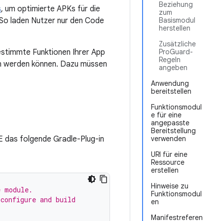
Beziehung
s
, um optimierte APKs für die
zum
 So laden Nutzer nur den Code
Basismodul
herstellen
Zusätzliche
estimmte Funktionen Ihrer App
ProGuard-
Regeln
en werden können. Dazu müssen
angeben
Anwendung
bereitstellen
Funktionsmodul
e für eine
angepasste
Bereitstellung
E das folgende Gradle-Plug-in
verwenden
URI für eine
Ressource
erstellen
Hinweise zu
e module.
Funktionsmodul
 configure and build
en
Manifestreferen