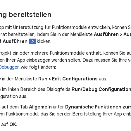
 bereitstellen
pp mit Unterstützung für Funktionsmodule entwickeln, können S
ät bereitstellen, indem Sie in der Menüleiste
Ausführen > Au
uf
Ausführen
klicken.
ojekt ein oder mehrere Funktionsmodule enthält, können Sie a
len Ihrer App einbezogen werden sollen. Dazu müssen Sie Ihre
/Debuggen
wie folgt ändern:
 in der Menüleiste
Run > Edit Configurations
aus.
 im linken Bereich des Dialogfelds
Run/Debug Configuratio
iguration aus.
e auf dem Tab
Allgemein
unter
Dynamische Funktionen zum 
m Funktionsmodul, das Sie bei der Bereitstellung Ihrer App ei
e auf
OK
.