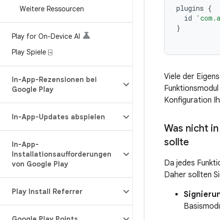
plugins
{
Weitere Ressourcen
id
'com.a
}
Play for On-Device AI
Play Spiele ⍈
Viele der Eigens
In-App-Rezensionen bei
Funktionsmodul v
Google Play
Konfiguration I
In-App-Updates abspielen
Was nicht i
sollte
In-App-
Installationsaufforderungen
Da jedes Funkt
von Google Play
Daher sollten S
Play Install Referrer
Signieru
Basismodu
Google Play Points