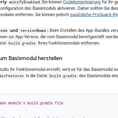
erty
minifyEnabled
:Sie können
Codekomprimierung
für Ihr 
Konfiguration des Basismoduls aktivieren. Daher sollten Sie dies
modulen entfernen. Sie können jedoch
zusätzliche ProGuard-Re
Code
und
versionName
: Beim Erstellen des App-Bundles ver
nen zur App-Version, die vom Basismodul bereitgestellt werden.
atei
build.gradle
Ihres Funktionsmoduls entfernen.
um Basismodul herstellen
udio Ihr Funktionsmodul erstellt, wird es für das Basismodul si
micFeatures
in die Datei
build.gradle
des Basismoduls eing
ase module’s build.gradle file.