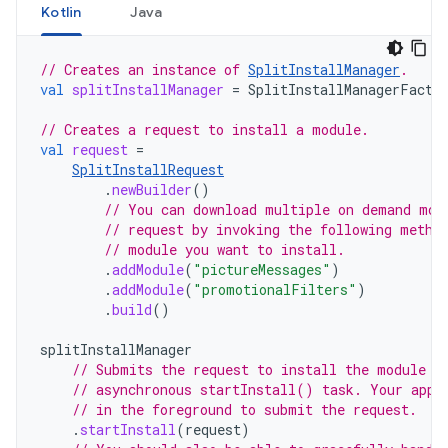
Kotlin
Java
// Creates an instance of 
SplitInstallManager
.
val
splitInstallManager
=
SplitInstallManagerFacto
// Creates a request to install a module.
val
request
=
SplitInstallRequest
.
newBuilder
()
// You can download multiple on demand mod
// request by invoking the following metho
// module you want to install.
.
addModule
(
"pictureMessages"
)
.
addModule
(
"promotionalFilters"
)
.
build
()
splitInstallManager
// Submits the request to install the module t
// asynchronous startInstall() task. Your app 
// in the foreground to submit the request.
.
startInstall
(
request
)