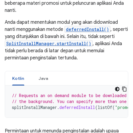
beberapa materi promosi untuk peluncuran aplikasi Anda
nanti.
Anda dapat menentukan modul yang akan didownload
nanti menggunakan metode
deferredInstall()
, seperti
yang ditunjukkan di bawah ini. Selain itu, tidak seperti
SplitInstallManager.startInstall()
, aplikasi Anda
tidak perlu berada di latar depan untuk memulai
permintaan penginstalan tertunda.
Kotlin
Java
// Requests an on demand module to be downloaded w
// the background. You can specify more than one m
splitInstallManager
.
deferredInstall
(
listOf
(
"promot
Permintaan untuk menunda penginstalan adalah upaya