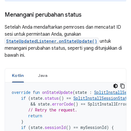
Menangani perubahan status
Setelah Anda mendaftarkan pemroses dan mencatat ID
sesi untuk permintaan Anda, gunakan
StateUpdatedListener.onStateUpdate()
untuk
menangani perubahan status, seperti yang ditunjukkan di
bawah ini.
Kotlin
Java
override
fun
onStateUpdate
(
state
:
SplitInstallSes
if
(
state
.
status
()
==
SplitInstallSessionStatu
        && 
state
.
errorCode
()
==
SplitInstallErrorC
// Retry the request.
return
}
if
(
state
.
sessionId
()
==
mySessionId
)
{