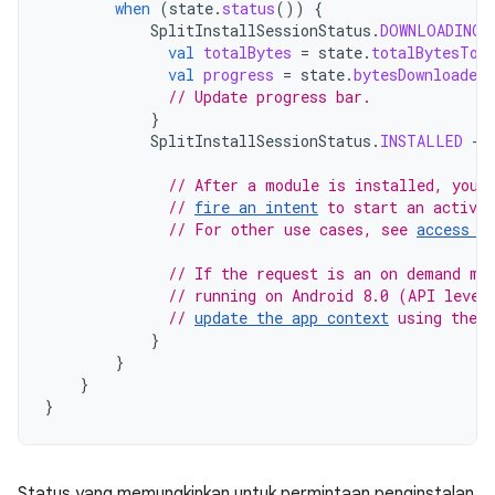
when
(
state
.
status
())
{
SplitInstallSessionStatus
.
DOWNLOADING
val
totalBytes
=
state
.
totalBytesToD
val
progress
=
state
.
bytesDownloaded
// Update progress bar.
}
SplitInstallSessionStatus
.
INSTALLED
->
// After a module is installed, you 
// 
fire an intent
 to start an activi
// For other use cases, see 
access c
// If the request is an on demand mo
// running on Android 8.0 (API level
// 
update the app context
 using the 
}
}
}
}
Status yang memungkinkan untuk permintaan penginstalan