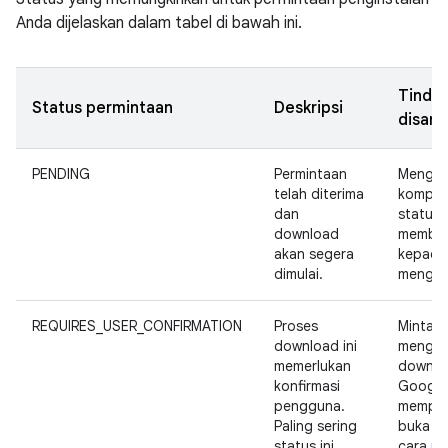
Anda dijelaskan dalam tabel di bawah ini.
Tinda
Status permintaan
Deskripsi
disara
PENDING
Permintaan
Menginis
telah diterima
kompone
dan
status 
download
member
akan segera
kepada
dimulai.
mengen
REQUIRES_USER_CONFIRMATION
Proses
Minta 
download ini
mengon
memerlukan
downloa
konfirmasi
Google 
pengguna.
mempelaj
Paling sering
buka b
status ini
cara
me