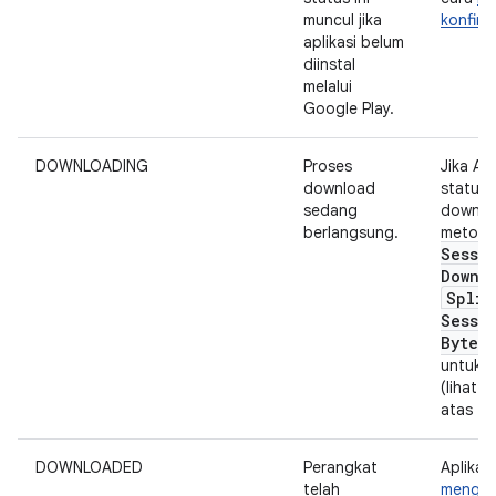
muncul jika
konfir
aplikasi belum
diinstal
melalui
Google Play.
DOWNLOADING
Proses
Jika A
download
status 
sedang
downlo
berlangsung.
metod
Sessi
Downl
Split
Sessi
Bytes
untuk 
(lihat 
atas tab
DOWNLOADED
Perangkat
Aplikas
telah
mengak