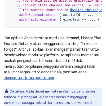
// You should also be able to gracefully handl
// request state changes and errors. To learn 
// the section about how to 
Monitor the request
.
addOnSuccessListener
{
sessionId
-
>
...
}
.
addOnFailureListener
{
exception
-
>
...
}
Jika aplikasi Anda meminta modul on demand, Library Play
Feature Delivery akan menggunakan strategi “fire-and-
forget”. Artinya, aplikasi akan mengirim permintaan untuk
mendownload modul ke platform, tetapi tidak memantau
apakah penginstalan berhasil atau tidak. Untuk
melanjutkan perjalanan pengguna setelah penginstalan
atau menangani error dengan baik, pastikan Anda
memantau status permintaan
.
Catatan:
Anda dapat meminta modul fitur yang sudah
terinstal di perangkat. API secara instan menganggap
permintaan sebagai selesai jika mendeteksi bahwa modul