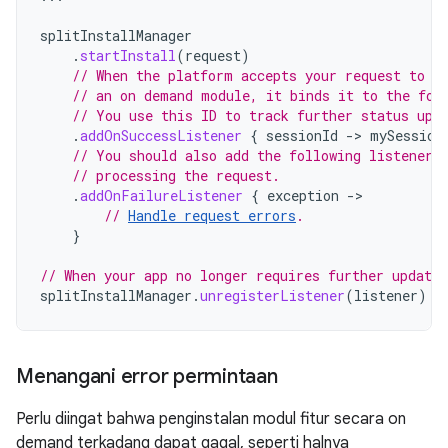
splitInstallManager
.
startInstall
(
request
)
// When the platform accepts your request to d
// an on demand module, it binds it to the fol
// You use this ID to track further status upd
.
addOnSuccessListener
{
sessionId
-
>
mySession
// You should also add the following listener 
// processing the request.
.
addOnFailureListener
{
exception
-
// 
Handle request errors
.
}
// When your app no longer requires further updates
splitInstallManager
.
unregisterListener
(
listener
)
Menangani error permintaan
Perlu diingat bahwa penginstalan modul fitur secara on
demand terkadang dapat gagal, seperti halnya