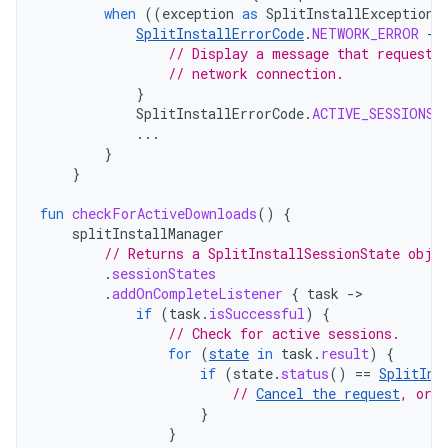
when
((
exception
as
SplitInstallException
)
SplitInstallErrorCode
.
NETWORK_ERROR
->
// Display a message that requests
// network connection.
}
SplitInstallErrorCode
.
ACTIVE_SESSIONS_
...
}
}
fun
checkForActiveDownloads
()
{
splitInstallManager
// Returns a SplitInstallSessionState obje
.
sessionStates
.
addOnCompleteListener
{
task
-
if
(
task
.
isSuccessful
)
{
// Check for active sessions.
for
(
state
in
task
.
result
)
{
if
(
state
.
status
()
==
SplitIns
// 
Cancel the request
, or r
}
}