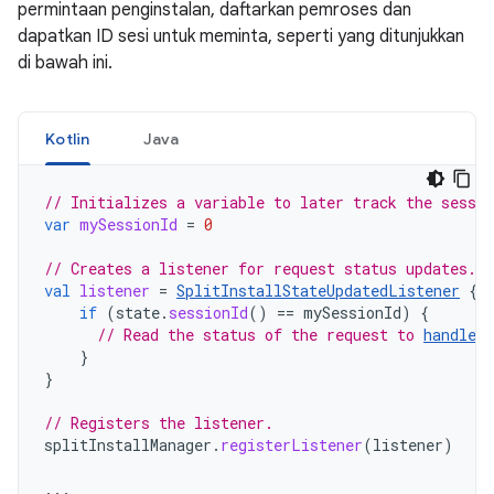
permintaan penginstalan, daftarkan pemroses dan
dapatkan ID sesi untuk meminta, seperti yang ditunjukkan
di bawah ini.
Kotlin
Java
// Initializes a variable to later track the sessio
var
mySessionId
=
0
// Creates a listener for request status updates.
val
listener
=
SplitInstallStateUpdatedListener
{
if
(
state
.
sessionId
()
==
mySessionId
)
{
// Read the status of the request to 
handle t
}
}
// Registers the listener.
splitInstallManager
.
registerListener
(
listener
)
...