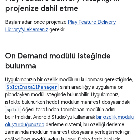
projenize dahil etme
Başlamadan önce projenize
Play Feature Delivery
Library'yi eklemeniz
gerekir.
On Demand modülü isteğinde
bulunma
Uygulamanızın bir özellik modülünü kullanması gerektiğinde,
SplitInstallManager
sınıfı aracılığıyla uygulama ön
plandayken modül isteğinde bulunabilir. Uygulamanız,
istekte bulunurken hedef modülün manifest dosyasındaki
split
öğesi tarafından tanımlanan modülün adını
belirtmelidir. Android Studio'yu kullanarak
bir özellik modülü
oluşturduğunuzda
derleme sistemi, bu özelliği derleme
zamanında modülün manifest dosyasına yerleştirmek için
sağladığınız
modül adını
kullanır. Daha fazla bilgi için