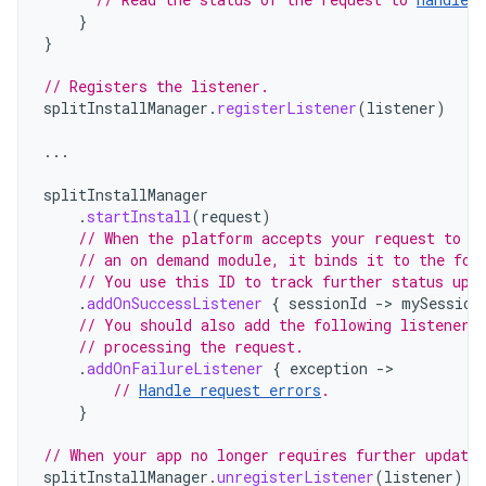
}
}
// Registers the listener.
splitInstallManager
.
registerListener
(
listener
)
...
splitInstallManager
.
startInstall
(
request
)
// When the platform accepts your request to d
// an on demand module, it binds it to the fol
// You use this ID to track further status upd
.
addOnSuccessListener
{
sessionId
-
>
mySession
// You should also add the following listener 
// processing the request.
.
addOnFailureListener
{
exception
-
// 
Handle request errors
.
}
// When your app no longer requires further updates
splitInstallManager
.
unregisterListener
(
listener
)