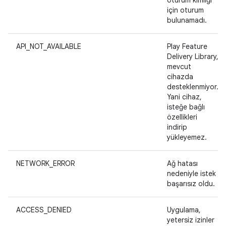
oturum kimliği
için oturum
bulunamadı.
API_NOT_AVAILABLE
Play Feature
Delivery Library,
mevcut
cihazda
desteklenmiyor.
Yani cihaz,
isteğe bağlı
özellikleri
indirip
yükleyemez.
NETWORK_ERROR
Ağ hatası
nedeniyle istek
başarısız oldu.
ACCESS_DENIED
Uygulama,
yetersiz izinler