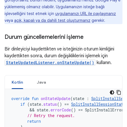
görüyorsanız bunun nedeni, uygulamanızı henüz Google Play'e
yüklememiş olmanız olabilir. Uygulamanızın isteğe bağlı
işlevselliğini test etmek için
uygulamanızı URL ile paylaşmanız
veya
açık, kapalı ya da dahili test oluşturmanız
gerekir.
Durum güncellemelerini işleme
Bir dinleyiciyi kaydettikten ve isteğinizin oturum kimliğini
kaydettikten sonra, durum değişikliklerini işlemek için
StateUpdatedListener.onStateUpdate()
kullanın.
Kotlin
Java
override
fun
onStateUpdate
(
state
:
SplitInstallSes
if
(
state
.
status
()
==
SplitInstallSessionStatu
        && 
state
.
errorCode
()
==
SplitInstallErrorC
// Retry the request.
return
}