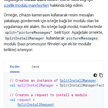
özellik modülü manifestleri
hakkında bilgi edinin.
Örneğin, cihazın kamerasını kullanarak resim mesajları
yakalayıp göndermek için isteğe bağlı bir modülü olan bir
uygulamayı ele alalım. Bu isteğe bağlı modül, manifestinde
split="pictureMessages"
belirtiyor. Aşağıdaki örnekte,
SplitInstallManager
kullanılarak
pictureMessages
modülü (bazı promosyon filtreleri için ek bir modülle
birlikte) isteniyor:
Kotlin
Java
// Creates an instance of 
SplitInstallManager
.
val
splitInstallManager
=
SplitInstallManagerFacto
// Creates a request to install a module.
val
request
=
SplitInstallRequest