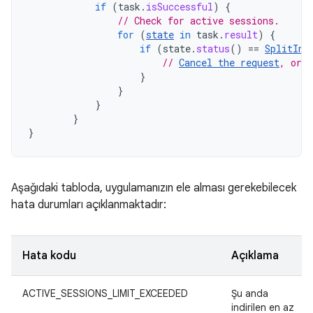
if
(
task
.
isSuccessful
)
{
// Check for active sessions.
for
(
state
in
task
.
result
)
{
if
(
state
.
status
()
==
SplitIns
// 
Cancel the request
, or r
}
}
}
}
}
Aşağıdaki tabloda, uygulamanızın ele alması gerekebilecek
hata durumları açıklanmaktadır:
Hata kodu
Açıklama
ACTIVE_SESSIONS_LIMIT_EXCEEDED
Şu anda
indirilen en az