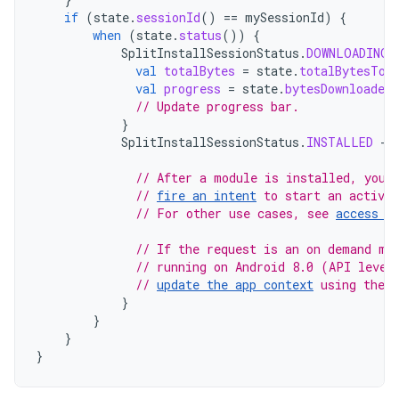
if
(
state
.
sessionId
()
==
mySessionId
)
{
when
(
state
.
status
())
{
SplitInstallSessionStatus
.
DOWNLOADING
val
totalBytes
=
state
.
totalBytesToD
val
progress
=
state
.
bytesDownloaded
// Update progress bar.
}
SplitInstallSessionStatus
.
INSTALLED
->
// After a module is installed, you 
// 
fire an intent
 to start an activi
// For other use cases, see 
access c
// If the request is an on demand mo
// running on Android 8.0 (API level
// 
update the app context
 using the 
}
}
}
}