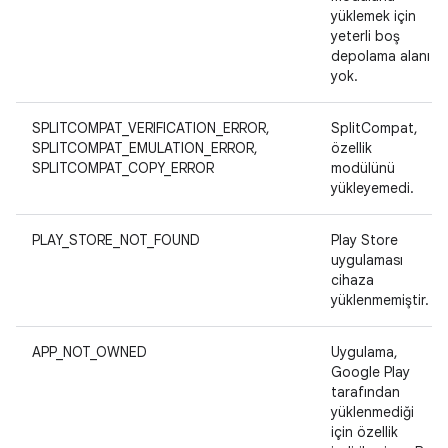
yüklemek için
yeterli boş
depolama alanı
yok.
SPLITCOMPAT_VERIFICATION_ERROR,
SplitCompat,
SPLITCOMPAT_EMULATION_ERROR,
özellik
SPLITCOMPAT_COPY_ERROR
modülünü
yükleyemedi.
PLAY_STORE_NOT_FOUND
Play Store
uygulaması
cihaza
yüklenmemiştir.
APP_NOT_OWNED
Uygulama,
Google Play
tarafından
yüklenmediği
için özellik