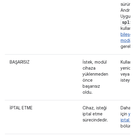
sürümle
Androi
Uygulam
split
kullan
bileşenl
modüll
gerekir.
BAŞARISIZ
İstek, modül
Kullanı
cihaza
yenide
yüklenmeden
veya ip
önce
isteyin.
başarısız
oldu.
İPTAL ETME
Cihaz, isteği
Daha fa
iptal etme
için
yük
sürecindedir.
iptal e
bölüme 