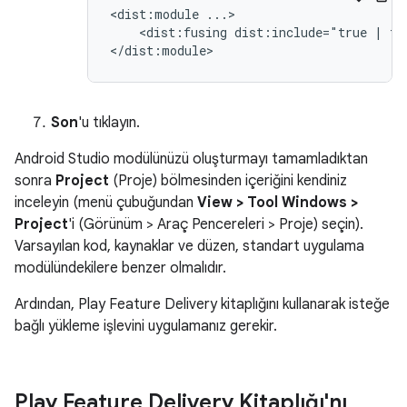
<dist:module
<dist:fusing
dist:include="true
|
fa
Son
'u tıklayın.
Android Studio modülünüzü oluşturmayı tamamladıktan
sonra
Project
(Proje) bölmesinden içeriğini kendiniz
inceleyin (menü çubuğundan
View > Tool Windows >
Project
'i (Görünüm > Araç Pencereleri > Proje) seçin).
Varsayılan kod, kaynaklar ve düzen, standart uygulama
modülündekilere benzer olmalıdır.
Ardından, Play Feature Delivery kitaplığını kullanarak isteğe
bağlı yükleme işlevini uygulamanız gerekir.
Play Feature Delivery Kitaplığı'nı