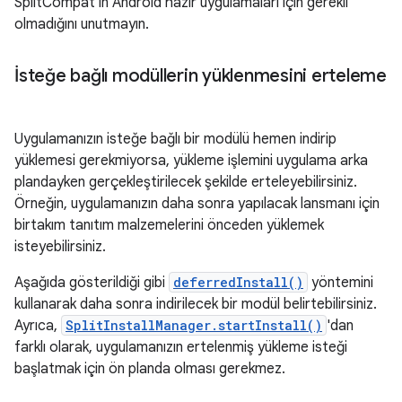
SplitCompat'in Android hazır uygulamaları için gerekli
olmadığını unutmayın.
İsteğe bağlı modüllerin yüklenmesini erteleme
Uygulamanızın isteğe bağlı bir modülü hemen indirip
yüklemesi gerekmiyorsa, yükleme işlemini uygulama arka
plandayken gerçekleştirilecek şekilde erteleyebilirsiniz.
Örneğin, uygulamanızın daha sonra yapılacak lansmanı için
birtakım tanıtım malzemelerini önceden yüklemek
isteyebilirsiniz.
Aşağıda gösterildiği gibi
deferredInstall()
yöntemini
kullanarak daha sonra indirilecek bir modül belirtebilirsiniz.
Ayrıca,
SplitInstallManager.startInstall()
'dan
farklı olarak, uygulamanızın ertelenmiş yükleme isteği
başlatmak için ön planda olması gerekmez.