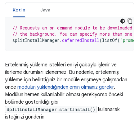
Kotlin
Java
// Requests an on demand module to be downloaded w
// the background. You can specify more than one m
splitInstallManager
.
deferredInstall
(
listOf
(
"promot
Ertelenmiş yükleme istekleri en iyi çabayla işlenir ve
ilerleme durumları izlenemez. Bu nedenle, ertelenmiş
yükleme için belirttiğiniz bir modüle erişmeye çalışmadan
önce
modülün yüklendiğinden emin olmanız gerekir
.
Modülün hemen kullanılabilir olması gerekiyorsa önceki
bölümde gösterildiği gibi
SplitInstallManager.startInstall()
kullanarak
isteğinizi gönderin.