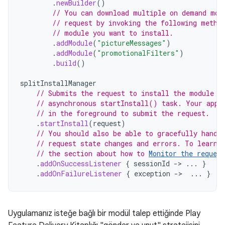
.
newBuilder
()
// You can download multiple on demand mod
// request by invoking the following metho
// module you want to install.
.
addModule
(
"pictureMessages"
)
.
addModule
(
"promotionalFilters"
)
.
build
()
splitInstallManager
// Submits the request to install the module t
// asynchronous startInstall() task. Your app 
// in the foreground to submit the request.
.
startInstall
(
request
)
// You should also be able to gracefully handl
// request state changes and errors. To learn 
// the section about how to 
Monitor the request
.
addOnSuccessListener
{
sessionId
-
>
...
}
.
addOnFailureListener
{
exception
-
>
...
}
Uygulamanız isteğe bağlı bir modül talep ettiğinde Play