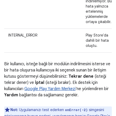
indirilemiyor. Bu
hata yalnızca
ertelenmiş
yüklemelerde
ortaya çıkabilir.
INTERNAL_ERROR
Play Store'da
dahili bir hata
oluştu.
Bir kullanıcı, isteğe bağlı bir modülün indirilmesini isterse ve
bir hata oluşursa kullanıcıya iki seçenek sunan bir iletişim
kutusu göstermeyi düşünebilirsiniz:
Tekrar dene
(isteği
tekrar dener) ve
İptal
(isteği bırakır). Ek destek için
kullanıcıları
Google Play Yardım Merkezi
'ne yönlendiren bir
Yardım
bağlantısı da sağlamanız gerekir.
Not:
Uygulamanızı test ederken
simgesini
onError(-2)