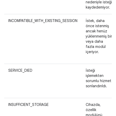
nedeniyle isteği
kaydedemiyor.
INCOMPATIBLE_WITH_EXISTING_SESSION
İstek, daha
önce istenmiş
ancak henüz
yüklenmemiş bir
veya daha
fazla modül
içeriyor.
SERVICE_DIED
İsteği
işlemekten
sorumlu hizmet
sonlandırıldı.
INSUFFICIENT_STORAGE
Cihazda,
özellik
modülünü