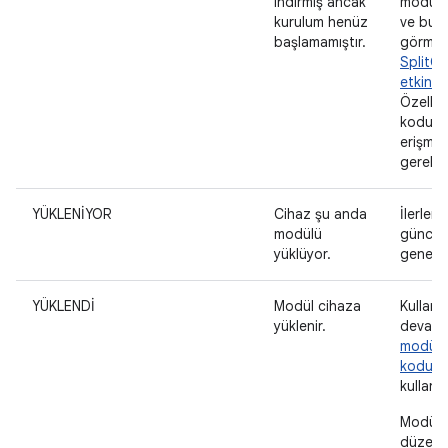
indirmiş ancak
modülle
kurulum henüz
ve bu 
başlamamıştır.
görmem
SplitCo
etkinle
Özelli
koduna
erişmek
gereklid
YÜKLENİYOR
Cihaz şu anda
İlerle
modülü
güncell
yüklüyor.
genellik
YÜKLENDİ
Modül cihaza
Kullanı
yüklenir.
devam 
modülde
kodunu
kullanın
Modül, 
düzeyi 