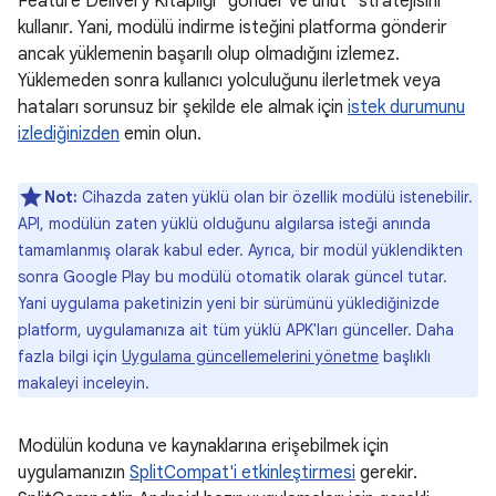
Feature Delivery Kitaplığı "gönder ve unut" stratejisini
kullanır. Yani, modülü indirme isteğini platforma gönderir
ancak yüklemenin başarılı olup olmadığını izlemez.
Yüklemeden sonra kullanıcı yolculuğunu ilerletmek veya
hataları sorunsuz bir şekilde ele almak için
istek durumunu
izlediğinizden
emin olun.
Not:
Cihazda zaten yüklü olan bir özellik modülü istenebilir.
API, modülün zaten yüklü olduğunu algılarsa isteği anında
tamamlanmış olarak kabul eder. Ayrıca, bir modül yüklendikten
sonra Google Play bu modülü otomatik olarak güncel tutar.
Yani uygulama paketinizin yeni bir sürümünü yüklediğinizde
platform, uygulamanıza ait tüm yüklü APK'ları günceller. Daha
fazla bilgi için
Uygulama güncellemelerini yönetme
başlıklı
makaleyi inceleyin.
Modülün koduna ve kaynaklarına erişebilmek için
uygulamanızın
SplitCompat'i etkinleştirmesi
gerekir.