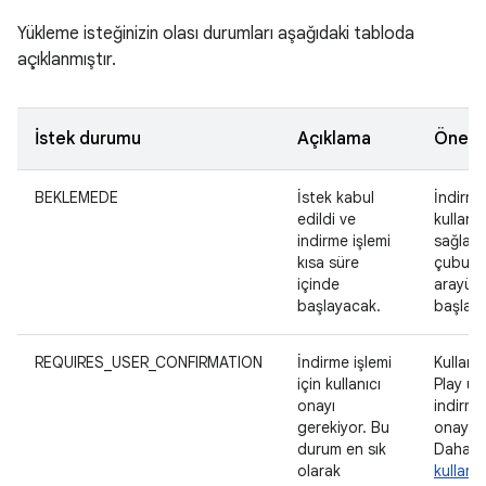
Yükleme isteğinizin olası durumları aşağıdaki tabloda
açıklanmıştır.
İstek durumu
Açıklama
Öneril
BEKLEMEDE
İstek kabul
İndirme 
edildi ve
kullanıc
indirme işlemi
sağlama
kısa süre
çubuğu 
içinde
arayüzü
başlayacak.
başlatı
REQUIRES_USER_CONFIRMATION
İndirme işlemi
Kullanı
için kullanıcı
Play üz
onayı
indirme
gerekiyor. Bu
onaylam
durum en sık
Daha fa
olarak
kullanı