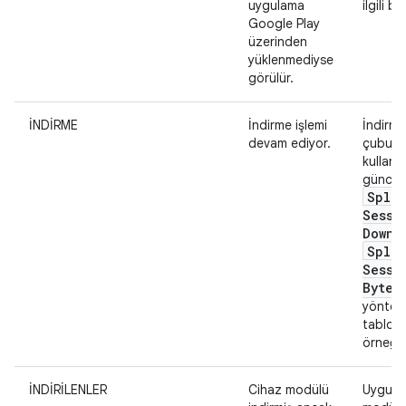
uygulama
ilgili b
Google Play
üzerinden
yüklenmediyse
görülür.
İNDİRME
İndirme işlemi
İndirme
devam ediyor.
çubuğu 
kullanı
güncel
Split
Sessi
Downl
Split
Sessi
Bytes
yönteml
tablon
örneğin
İNDİRİLENLER
Cihaz modülü
Uygulam