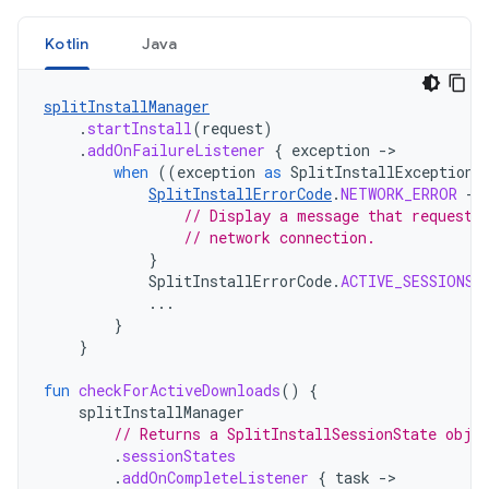
Kotlin
Java
splitInstallManager
.
startInstall
(
request
)
.
addOnFailureListener
{
exception
-
when
((
exception
as
SplitInstallException
)
SplitInstallErrorCode
.
NETWORK_ERROR
->
// Display a message that requests
// network connection.
}
SplitInstallErrorCode
.
ACTIVE_SESSIONS_
...
}
}
fun
checkForActiveDownloads
()
{
splitInstallManager
// Returns a SplitInstallSessionState obje
.
sessionStates
.
addOnCompleteListener
{
task
-