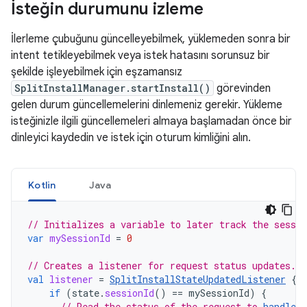
İsteğin durumunu izleme
İlerleme çubuğunu güncelleyebilmek, yüklemeden sonra bir
intent tetikleyebilmek veya istek hatasını sorunsuz bir
şekilde işleyebilmek için eşzamansız
SplitInstallManager.startInstall()
görevinden
gelen durum güncellemelerini dinlemeniz gerekir. Yükleme
isteğinizle ilgili güncellemeleri almaya başlamadan önce bir
dinleyici kaydedin ve istek için oturum kimliğini alın.
Kotlin
Java
// Initializes a variable to later track the sessio
var
mySessionId
=
0
// Creates a listener for request status updates.
val
listener
=
SplitInstallStateUpdatedListener
{
if
(
state
.
sessionId
()
==
mySessionId
)
{
// Read the status of the request to 
handle t