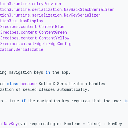
tion3.runtime.entryProvider
tion3.runtime.serialization.NavBackStackSerializer
tion3.runtime.serialization.NavKeySerializer
tion3.ui.NavDisplay
3recipes.content.ContentBlue
v3recipes.content.ContentGreen
3recipes.content.ContentYellow
3recipes.ui.setEdgeToEdgeConfig
zation.Serializable
ing
navigation
keys
in
the
app
.
ed
class
because
KotlinX
Serialization
handles
zation
of
sealed
classes
automatically
.
in
-
true
if
the
navigation
key
requires
that
the
user
i
alNavKey
(
val
requiresLogin
:
Boolean
=
false
)
:
NavKey