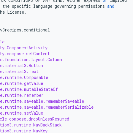
OR
CONDITIONS
OF
ANY
KIND
,
either
express
or
implied
.
the
specific
language
governing
permissions
and
he
License
.
v3recipes
.
conditional
le
ty.ComponentActivity
ty.compose.setContent
e.foundation.layout.Column
e.material3.Button
se.material3.Text
se.runtime.Composable
e.runtime.getValue
se.runtime.mutableStateOf
se.runtime.remember
se.runtime.saveable.rememberSaveable
se.runtime.saveable.rememberSerializable
e.runtime.setValue
cle.compose.dropUnlessResumed
tion3.runtime.NavBackStack
tion3.runtime.NavKey