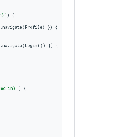
n}
"
)
{
.
navigate
(
Profile
)
})
{
.
navigate
(
Login
())
})
{
ged in)"
)
{