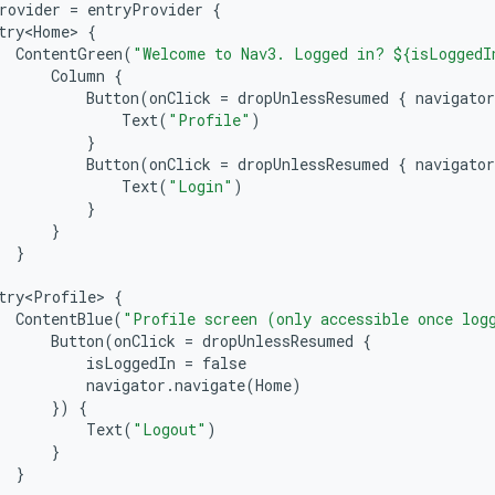
rovider
=
entryProvider
{
try<Home>
{
ContentGreen
(
"Welcome to Nav3. Logged in? $
{isLoggedI
Column
{
Button
(
onClick
=
dropUnlessResumed
{
navigator
Text
(
"Profile"
)
}
Button
(
onClick
=
dropUnlessResumed
{
navigator
Text
(
"Login"
)
}
}
}
try<Profile>
{
ContentBlue
(
"Profile screen (only accessible once log
Button
(
onClick
=
dropUnlessResumed
{
isLoggedIn
=
false
navigator
.
navigate
(
Home
)
})
{
Text
(
"Logout"
)
}
}