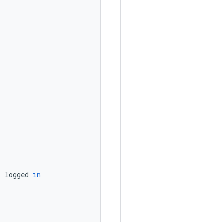
s
logged
in