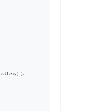
rectToKey
)
},