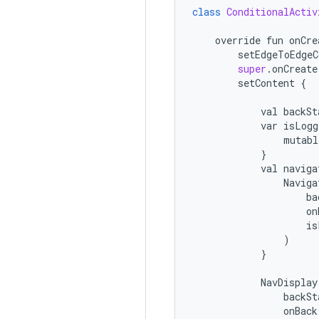
class
ConditionalActiv
override
fun
onCre
setEdgeToEdgeC
super
.
onCreate
setContent
{
val
backSt
var
isLogg
mutabl
}
val
naviga
Naviga
ba
on
is
)
}
NavDisplay
backSt
onBack