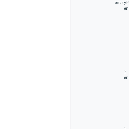
entryP
en
}
en