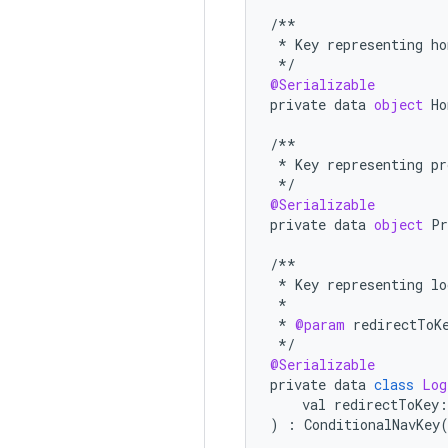
/**
*
Key
representing
ho
*/
@Serializable
private
data
object
Ho
/**
*
Key
representing
pr
*/
@Serializable
private
data
object
Pr
/**
*
Key
representing
lo
*
*
@param
redirectToK
*/
@Serializable
private
data
class
Log
val
redirectToKey
:
)
:
ConditionalNavKey