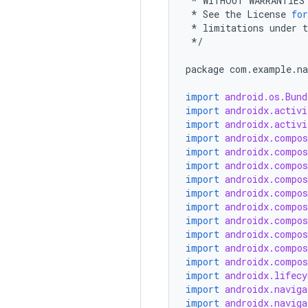
*
WITHOUT
WARRANTIES
*
See
the
License
for
*
limitations
under
t
*/
package
com
.
example
.
na
import
android.os.Bund
import
androidx.activi
import
androidx.activi
import
androidx.compos
import
androidx.compos
import
androidx.compo
import
androidx.compo
import
androidx.compos
import
androidx.compo
import
androidx.compo
import
androidx.compo
import
androidx.compo
import
androidx.compos
import
androidx.lifecy
import
androidx.naviga
import
androidx.naviga