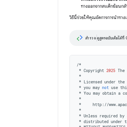
ทางออกจากสแต็กย้อนกลับที
วิธีนี้ช่วยให้คุณจัดการการนำทา
สำรวจ
ดูสูตรฉบับเต็มได้ที
/*
*
Copyright
2025
The
*
*
Licensed
under
the
*
you
may
not
use
thi
*
You
may
obtain
a
c
*
*
http
:
//
www
.
apac
*
*
Unless
required
by
*
distributed
under
t