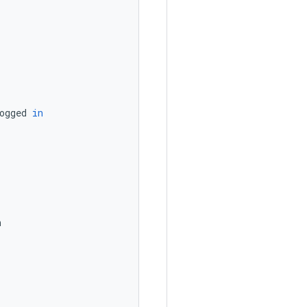
ogged
in
n