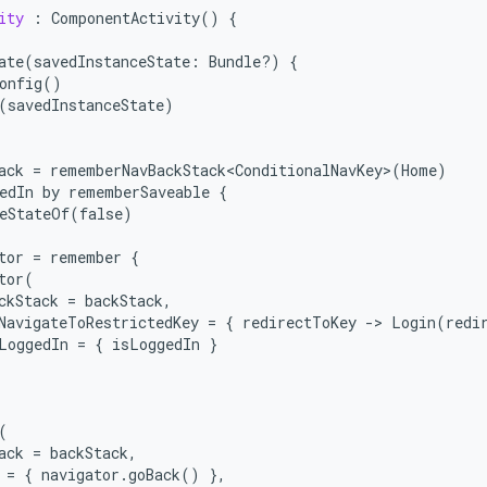
ity
:
ComponentActivity
()
{
ate
(
savedInstanceState
:
Bundle
?
)
{
onfig
()
(
savedInstanceState
)
ack
=
rememberNavBackStack<ConditionalNavKey>
(
Home
)
edIn
by
rememberSaveable
{
eStateOf
(
false
)
tor
=
remember
{
tor
(
ckStack
=
backStack
,
NavigateToRestrictedKey
=
{
redirectToKey
-
> 
Login
(
redi
LoggedIn
=
{
isLoggedIn
}
(
ack
=
backStack
,
=
{
navigator
.
goBack
()
},