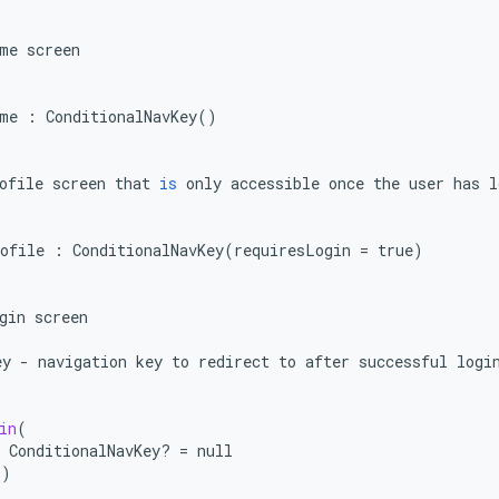
me
screen
me
:
ConditionalNavKey
()
ofile
screen
that
is
only
accessible
once
the
user
has
l
ofile
:
ConditionalNavKey
(
requiresLogin
=
true
)
gin
screen
ey
-
navigation
key
to
redirect
to
after
successful
logi
in
(
ConditionalNavKey
?
=
null
()