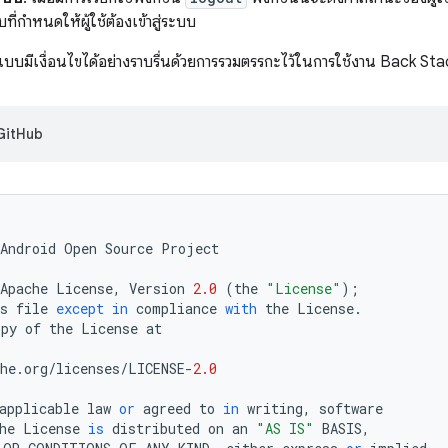
่กำหนดให้ผู้ใช้ต้องเข้าสู่ระบบ
งแบบมีเงื่อนไขได้อย่างราบรื่นด้วยการรวมตรรกะไว้ในการใช้งาน Back St
่ GitHub
Android
Open
Source
Project
Apache
License
,
Version
2.0
(
the
"License"
);
s
file
except
in
compliance
with
the
License
.
opy
of
the
License
at
he
.
org
/
licenses
/
LICENSE
-
2.0
applicable
law
or
agreed
to
in
writing
,
software
he
License
is
distributed
on
an
"AS IS"
BASIS
,