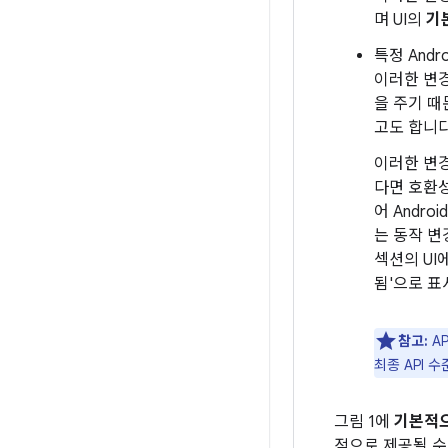
며 UI의
기
특정 And
이러한 변경
을 주기 
고도 합니다
이러한 변경
다면 호환
어 Androi
는 동작 
섹션의 UI
됨'으로 표
참고:
AP
최종 API 
그림 1에
기본적으
적으로 제공될 수