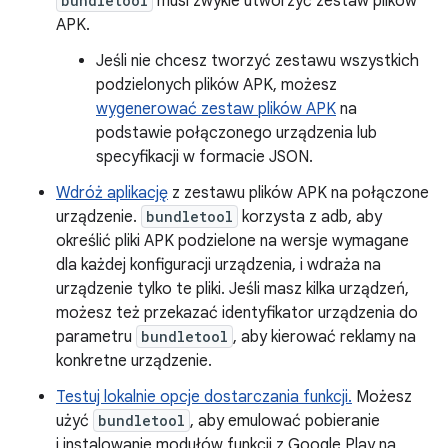
bundletool
musi zwykle utworzyć zestaw plików
APK.
Jeśli nie chcesz tworzyć zestawu wszystkich
podzielonych plików APK, możesz
wygenerować zestaw plików APK
na
podstawie połączonego urządzenia lub
specyfikacji w formacie JSON.
Wdróż aplikację
z zestawu plików APK na połączone
urządzenie.
bundletool
korzysta z adb, aby
określić pliki APK podzielone na wersje wymagane
dla każdej konfiguracji urządzenia, i wdraża na
urządzenie tylko te pliki. Jeśli masz kilka urządzeń,
możesz też przekazać identyfikator urządzenia do
parametru
bundletool
, aby kierować reklamy na
konkretne urządzenie.
Testuj lokalnie opcje dostarczania funkcji.
Możesz
użyć
bundletool
, aby emulować pobieranie
i instalowanie modułów funkcji z Google Play na