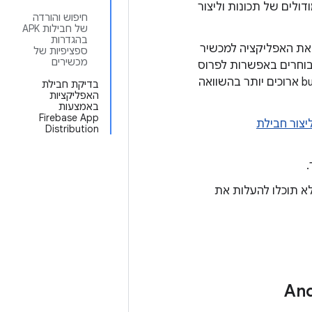
דולים של תכונות וליצור
חיפוש והורדה
של חבילות APK
בהגדרות
פשר גם לפרוס את האפליקציה למכשיר
ספציפיות של
מכשירים
וחרים באפשרות לפרוס
. חשוב לזכור: השימוש באפשרות הזו גורם לזמני build ארוכים יותר בהשוואה
בדיקת חבילת
האפליקציות
באמצעות
Firebase App
יצור חבילת
Distribution
לא תוכלו להעלות את