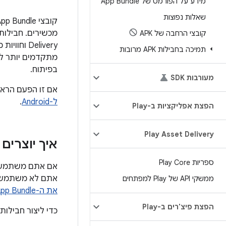
מידע על הפורמט של App Bundle
שאלות נפוצות
קובצי הרחבה של APK
Delivery
תמיכה בחבילות APK מרובות
מתקדמים יותר לד
בפיתוח.
מעורבות SDK
אם זו הפעם הרא
ל-Android
.
הפצת אפליקציות ב-Play
Play Asset Delivery
איך יוצרים חב
ספריות Play Core
אם אתם משתמשים ב-roid Studio
אתם לא משתמשים
ממשקי API של Play למפתחים
את ה-App Bundle
הפצת פיצ'רים ב-Play
כדי ליצור חבילות