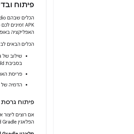
פיתוח ובד
APK זמינים ל
האפליקציה באופן מקומי מ-dle
הכלים הבאים לבד
בסביבת build מותאמת אישית אחרת.
פריסת האפליקציה באופן א
הדמיה של הורדות ש
פיתוח גרסת build של חבילת אפליקציות משורת הפקודה
אם רוצים ליצור
הפלאגין Android Gradle.