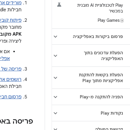
מורידים את Android Studio בגרסה 3.2 ו
Play לטכנולוגיית AI מובנית
חבילות App Bundle.
במכשיר
פיתוח קובץ roid App Bundle
Play Games ⍈
מחובר מקובץ App Bundle. 
APK מקובץ App Bundle
פרסום ביקורות באפליקציה
ליצירה ופריסה 
אם א
הפעלת עדכונים בתוך
אפליק
האפליקציה
פריסה של Android App Bundle
הפעלת בקשות להתקנת
רושמים את הא
אפליקציות מתוך Play
חבילת האפליקציות
פרסום חבילת הא
הפניה להתקנה מ-Play
נקודות Play
פריסה באמצעות
דרישות הפעלה