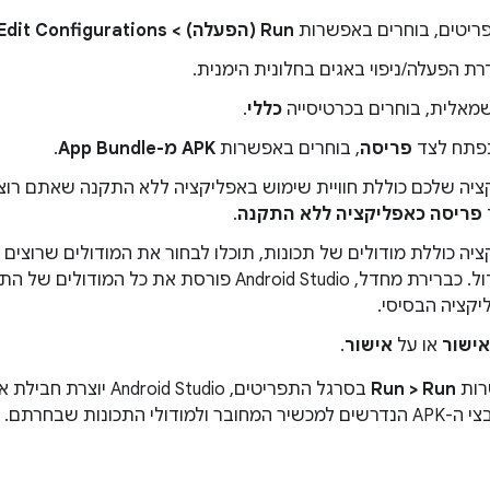
ריטים, בוחרים באפשרות
Run (הפעלה) > Edit Configurations (עריכת הגדרות)
רת הפעלה/ניפוי באגים בחלונית הימנית.
מאלית, בוחרים בכרטיסייה
כללי
.
פתח לצד
פריסה
, בוחרים באפשרות
APK מ-App Bundle
.
יה שלכם כוללת חוויית שימוש באפליקציה ללא התקנה שאתם רוצ
פריסה כאפליקציה ללא התקנה
.
יה כוללת מודולים של תכונות, תוכלו לבחור את המודולים שרוצים ל
לצד כל מודול. כברירת מחדל, Android Studio פורסת את 
יקציה הבסיסי.
אישור
או על
אישור
.
רות
Run > Run
בסרגל התפריטים,  Studio
לי התכונות שבחרתם.