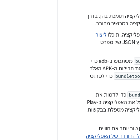
ר שהאפליקציה תומכת בהן. בדרך
קציה במכשיר מחובר.
ליצור
על סמך מכשיר מחובר או קובץ JSON של מפרט
b
משתמש ב-adb כדי
לקבוע את חבילות ה-APK המפוצלות הנדרשות לכל תצורת מכשיר, ופורס רק את חבילות ה-APK האלה
bundletoo
כדי לטרגט
bund
כדי לדמות את
המכשיר שמוריד ומתקין מודולים של תכונות מ-Google Play, בלי לפרסם בפועל את האפליקציה ב-Play
האפליקציה מטפלת בבקשות
וב יותר את חוויית
ל ההורדה של האפליקציה