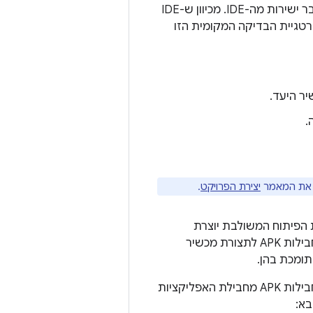
אתם יכולים ליצור את האפליקציה כ-Android App Bundle ולפרוס אותה במכשיר מחובר ישירות מה-IDE. מכיוון ש-IDE
 כדי לחלץ ולהתקין קובצי APK במכשיר, אסטרטגיית הבדיקה המקומית הזו
.
יצירת הפרויקט
.
Android למכשיר מחובר, סביבת הפיתוח המשולבת יוצרת
ומפרסמת חבילות APK בהתאם להגדרות של מכשיר היעד. הסיבה לכך היא שיצירת חבילות APK לתצורת מכשיר
אם רוצים לבדוק את ה-build של האפליקציה כחבילת אפליקציות, ולאחר מכן לפרוס חבילות APK מחבילת האפליקציות
בא: