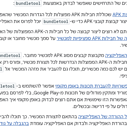
נים של התרחישים שאפשר לבדוק באמצעות
bundletool
:
APK
שכוללת חבילות APK מפוצלות לכל הגדרות המכשי
 קבוצת קובצי APK כדי ש-
bundletool
יוכל לפרוס את האפלי
א רוצים ליצור קבוצה של כל חבילות ה-APK המפוצלות של האפליקציה, תוכלו
בילות APK ספציפיות למכשיר
ר.
האפליקציה
מקבוצת קבצים מסוג APK למכשיר מחובר.
undletool
 יש לכם כמה מכשירים, תוכלו גם להעביר את מזהה המכשיר אל
l
פי.
רויות להעברת תכונות באופן מקומי
אפשר להשתמש ב-
letool
Cons. האפשרות הזו שימושית אם אתם רוצים לבדוק באופן מקומי איך 
ולים על פי דרישה ובכשלים.
 ההורדה של האפליקציה
בהתאם לתצורת המכשיר. כך תוכלו להבין ט
ורדת האפליקציה ולבדוק אם האפליקציה עומדת
בהגבלה על גוד