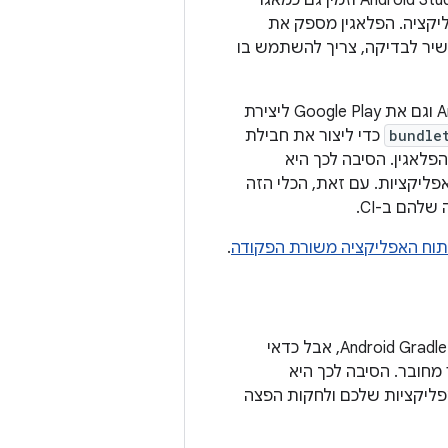
הפלאגין הזה, שנוצר על ידי Google, מגיע בחבילה עם Android Studio וזמין גם כמאגר
פליקציה. הפלאגין מספק את
שיר לבדיקה, צריך להשתמש בו
הכלי הזה בשורת הפקודה משמש גם את הפלאגין של Android Gradle וגם את Google Play ליצירת
bundle
כדי ליצור את חבילת
ר מאשר פשוט להריץ משימה ב-Gradle באמצעות הפלאגין. הסיבה לכך היא
ליקציות. עם זאת, הכלי הזה
להם ב-CI.
תוח האפליקציה משורת הפקודה
.
הדרך הקלה ביותר ליצור חבילת App Bundle משורת הפקודה היא באמצעות הפלאגין Android Gradle, אבל כדאי
קציה מחבילת App Bundle למכשיר מחובר. הסיבה לכך היא
פליקציות שלכם ולחקות הפצה