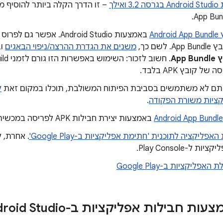
אילך
– זו הדרך הקלה ביותר להוסיף מו
And
באמצעות Android Studio. א
לשם כך,
משנים את הגדרת ההרצה/ניפוי הבאגים
וב
של קובץ APK בלבד.
תם לא משתמשים בסביבת הפיתוח המשולבת, תוכלו במקום זאת
ל
ציות משורת הפקודה
.
באמצעות יצירת חבילות APK לפריסה במכשיר.
פליקציה לתוכנית 'חתימת אפליקציות ב-Google Play'
. אחרת, 
 ל-Play Console.
פליקציות ב-Google Play
 חבילות אפליקציות ב-Android Studio