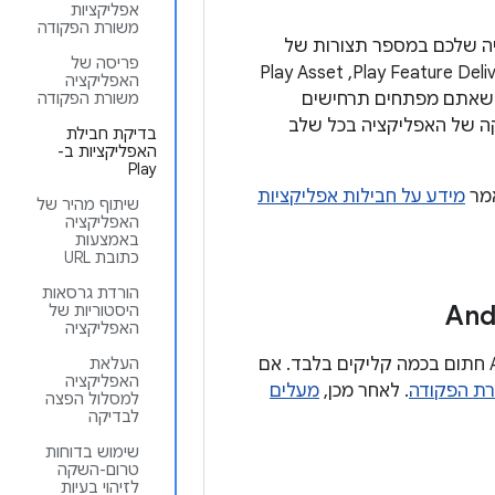
אפליקציות
משורת הפקודה
 האפליקציה שלכם במספר תצורות של
פריסה של
מכשירים. חבילות App Bundle מאפשרות גם להשתמש בתכונות מתקדמות, כמו Play Feature Delivery,‏ Play Asset
האפליקציה
ובין שאתם מפתחים תרחישים
משורת הפקודה
ה של האפליקציה בכל שלב
בדיקת חבילת
האפליקציות ב-
Play
אמר
מידע על חבילות אפליקציות
שיתוף מהיר של
האפליקציה
באמצעות
כתובת URL
הורדת גרסאות
היסטוריות של
האפליקציה
כקובץ App Bundle חתום בכמה קליקים בלבד. אם
העלאת
האפליקציה
רת הפקודה
. לאחר מכן,
מעלים
למסלול הפצה
לבדיקה
שימוש בדוחות
טרום-השקה
לזיהוי בעיות