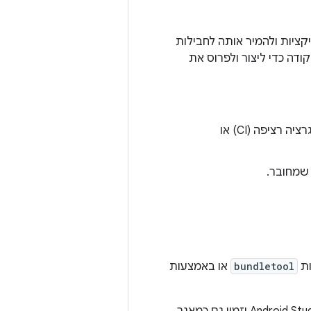
ר את חבילת האפליקציות ולהמיר אותה לחבילות
ודה כדי ליצור ולפרוס את
שילוב של גרסאות build של חבילות אפליקציות שניתן להגדיר בשרת של אינטגרציה רציפה (CI) או
ות
bundletool
או באמצעות