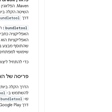
פלאגין Android Gradle:
Maven. הפל
השיטה הקלה ביות
דרך
bundletool
:
bundletool
האפליקציה כחביל
שהתוסף מבצע באו
שימושי למפתחים 
כדי להתחיל ליצו
פריסה של הא
להשתמש ב-
ool
ש-
bundletool
דרך Google Play.