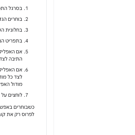
בסרגל התפ
בוחרים הגד
בחלונית הש
בתפריט הנ
אם האפליקצ
התיבה לצד
אם האפליקצ
מודול האפל
לוחצים על
כשבוחרים באפש
לפרוס רק את קובצי ה-APK הנדרשים למכשיר המחובר ולמודו